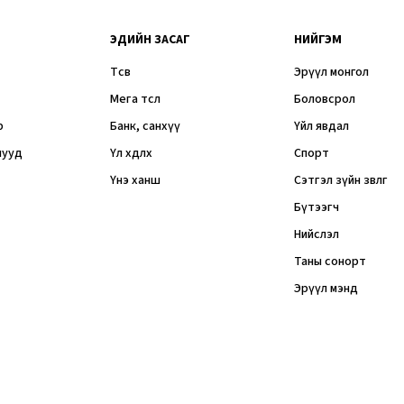
ЭДИЙН ЗАСАГ
НИЙГЭМ
Төсөв
Эрүүл монгол
Мега төсөл
Боловсрол
р
Банк, санхүү
Үйл явдал
мууд
Үл хөдлөх
Спорт
Үнэ ханш
Сэтгэл зүйн зөвлөгөө
Бүтээгч
Нийслэл
Таны сонорт
Эрүүл мэнд