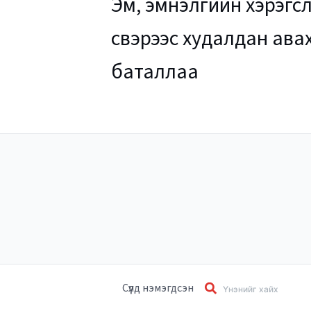
Эм, эмнэлгийн хэрэгсл
үүсвэрээс худалдан ав
баталлаа
Сүүлд нэмэгдсэн