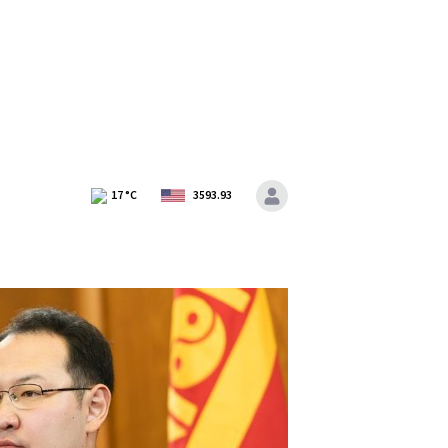
17
°C
3593.93
Улс т
Засгийн газар