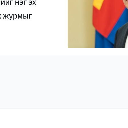
ийг нэг эх
ах журмыг