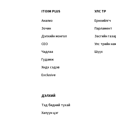
ITOIM PLUS
УЛС ТӨР
Анализ
Ерөнхийлөгч
Зочин
Парламент
Дэлхийн монгол
Засгийн газа
CEO
Улс төрийн на
Чадлаа
Шүүх
Гудамж
Хөндөх сэдэв
Exclusive
ДЭЛХИЙ
Тэд бидний тухай
Халуун цэг