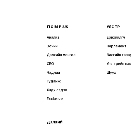
ITOIM PLUS
УЛС ТӨР
Анализ
Ерөнхийлөгч
Зочин
Парламент
Дэлхийн монгол
Засгийн газа
CEO
Улс төрийн на
Чадлаа
Шүүх
Гудамж
Хөндөх сэдэв
Exclusive
ДЭЛХИЙ