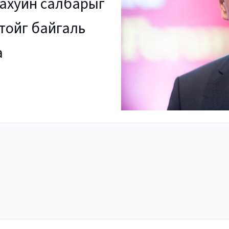
 ахуйн салбарыг
тойг байгаль
а