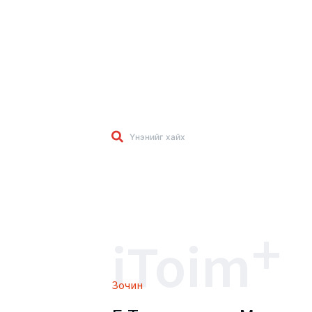
+
iToim
Зочин