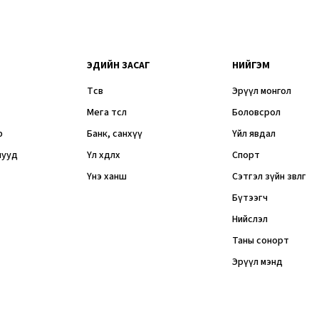
ЭДИЙН ЗАСАГ
НИЙГЭМ
Төсөв
Эрүүл монгол
Мега төсөл
Боловсрол
р
Банк, санхүү
Үйл явдал
мууд
Үл хөдлөх
Спорт
Үнэ ханш
Сэтгэл зүйн зөвлөгөө
Бүтээгч
Нийслэл
Таны сонорт
Эрүүл мэнд