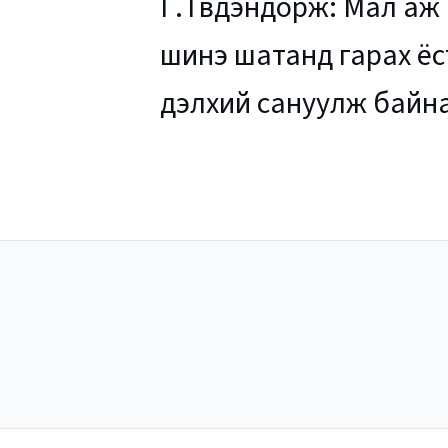
Г.Түвдэндорж: Мал аж
шинэ шатанд гарах ёс
дэлхий сануулж байн