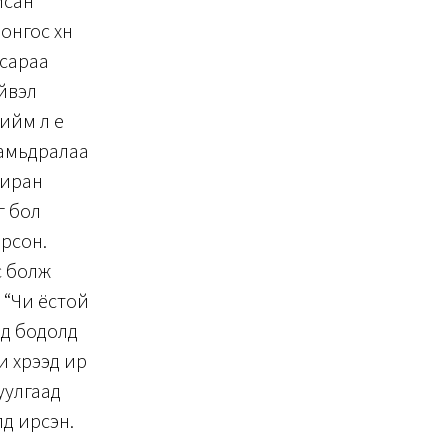
йсан
онгос хүн
 сараа
ийвэл
ийм л үе
 амьдралаа
лиран
г бол
орсон.
с болж
р “Чи ёстой
өөд бодолд
 хүрээд ир
суулгаад
лд ирсэн.