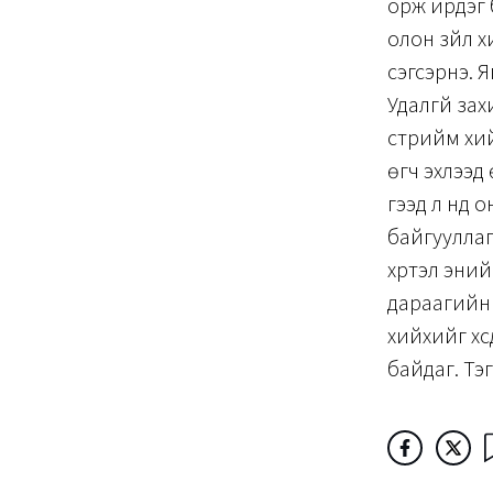
орж ирдэг б
олон зүйл 
сэгсэрнэ. Я
Удалгүй за
стрийм хийж
өгч эхлээд
гээд л нүд
байгууллаг
хүртэл эни
дараагийн 
хийхийг хү
байдаг. Тэг