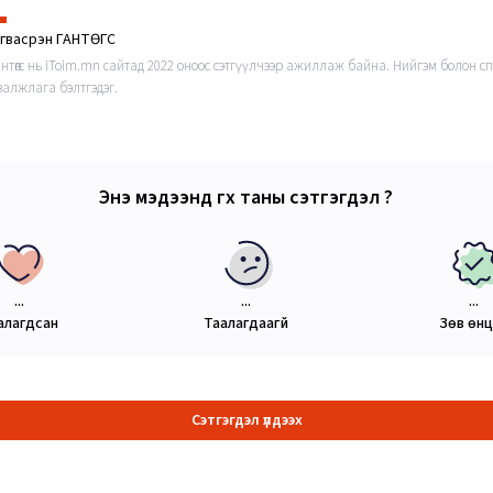
гвасүрэн ГАНТӨГС
антөгс нь iToim.mn сайтад 2022 оноос сэтгүүлчээр ажиллаж байна. Нийгэм болон с
валжлага бэлтгэдэг.
Энэ мэдээнд өгөх таны сэтгэгдэл ?
...
...
...
алагдсан
Таалагдаагүй
Зөв өн
Сэтгэгдэл үлдээх