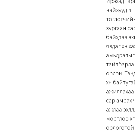
Ирэхэд гэри
найзууд л 
тоглогчийн
зургаан са
байхдаа эх
явдаг хүн х
амьдралыг 
тайлбарлаг
орсон. Тэнд
хүн байтуга
ажиллахаар
сар амрах 
ажлаа эхлүү
мөртлөө хүү
орлоготой 