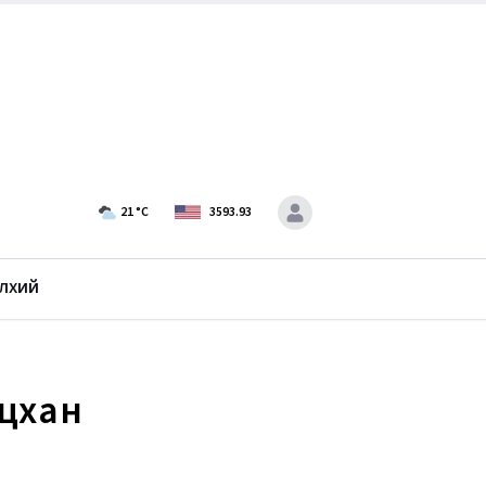
21
°C
3593.93
лхий
нцхан