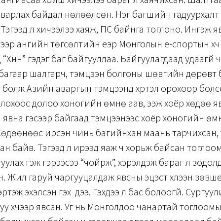
варлах байдал нөлөөлсөн. Нэг багшийн гадуурхалт 
 Тэгээд л хичээлээ хаяж, ПС байнга тоглоно. Ингэж я
гээр ангийн төгсөлтийн үеэр Монголын е-спортын хүч
“Хүннү” гэдэг баг байгууллаа. Байгуулагдаад удаагүй 
багаар шалгарч, тэмцээн болгоны шөвгийн дөрөвт б
болж Азийн аваргын тэмцээнд хүртэл орохоор болс
лохоос долоо хоногийн өмнө аав, ээж хоёр хөдөө я
 явна гэсээр байгаад тэмцээнээс хоёр хоногийн өм
Хөдөөнөөс ирсэн чинь багийнхан маань тарчихсан, 
ан байв. Тэгээд л ирээд яаж ч хорьж байсан тоглоо
гуулах гэж гэрээсээ “чойрж”, хэрэлдэж бараг л зодол
ан. Жил гаруй чаргууцалдаж явсны эцэст хүлээн зөвш
эртэж эхэлсэн гэх үү дээ. Гэхдээ л бас болоогүй. Сургуу
уу хүчээр явсан. Уг нь Монголдоо чанартай тоглоом