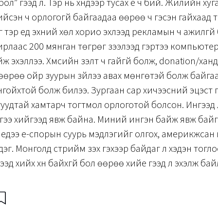
ол” гээд л. Тэр нь хүндээр тусах үе ч бий. Жилийн ху
хийсэн ч орлогогүй байгаадаа өөрөө ч гэсэн гайхаад 
г тэр үед эхний хөл хорио эхлээд рекламын ч ажилгүй
хирлаас 200 мянган төгрөг зээлээд гэртээ компьюте
 эхэллээ. Хүмүүсийн үзэлт ч гайгүй болж, donation/хан
 өөрөө ойр зуурын зүйлээ авах мөнгөтэй болж байг
 онгойхтой болж билээ. Зургаан сар хичээсний эцэст 
уудтай хамтарч тогтмол орлоготой болсон. Ингээд 
йгээ хийгээд явж байна. Миний ингэн байж явж байг
үедээ е-спорын суурь мэдлэгийг олгох, америкжсан 
сдэг. Монголд стрийм үзэх гэхээр байдаг л хэдэн тогл
ээд хийх хүн байхгүй бол өөрөө хийе гээд л эхэлж байл