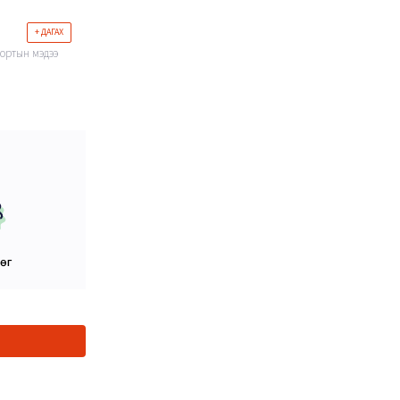
+ ДАГАХ
портын мэдээ
цөг