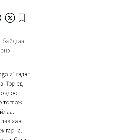
с байдгаа
 энэ
golz” гэдэг
. Тэр үед
чхондоо
р тоглож
айлаа.
тлаа аав
ж гарна.
ан нь багш