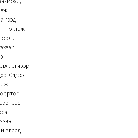
захирал,
явж
а гээд
гт тоглож
лоод л
гэхээр
сэн
влүүлэгчээр
э. Сүүлдээ
ийлж
 өөртөө
ээе гээд
ласан
хэзээ
ай аваад