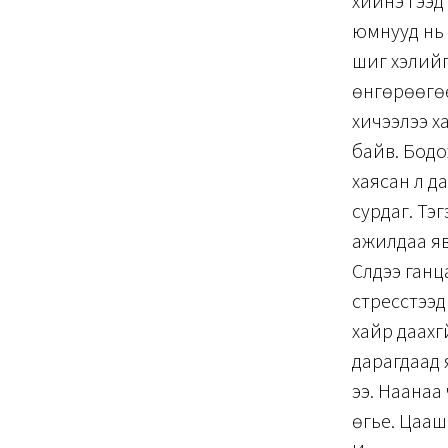
хийнэ гээд
юмнууд нь 
шиг хэлийг
өнгөрөөгөө
хичээлээ х
байв. Бодо
хаясан л д
сурдаг. Тэ
ажилдаа яв
Сүүлдээ га
стресстээд 
хайр даахгү
дарагдаад 
ээ. Наанаа 
өгье. Цааш