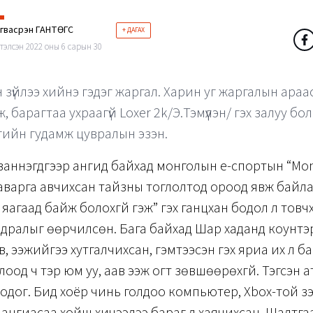
гвасүрэн ГАНТӨГС
+ ДАГАХ
тэлсэн 2022 оны 6 сарын 30
н зүйлээ хийнэ гэдэг жаргал. Харин уг жаргалын араа
, барагтаа ухраагүй Loxer 2k/Э.Тэмүүлэн/ гэх залуу бол
гийн гудамж цувралын эзэн.
аннэгдүгээр ангид байхад монголын е-спортын “Моn
аварга авчихсан тайзны тоглолтод ороод явж байлаа
н яагаад байж болохгүй гэж” гэх ганцхан бодол л тов
дралыг өөрчилсөн. Бага байхад Шар хаданд коунтэ
в, ээжийгээ хутгалчихсан, гэмтээсэн гэх яриа их л б
лоод ч тэр юм уу, аав ээж огт зөвшөөрөхгүй. Тэгсэн а
одог. Бид хоёр чинь голдоо компьютер, Xbox-той үзэ
р ангиасаа хойш хичээлээ бараг л хаячихсан. Шалтга