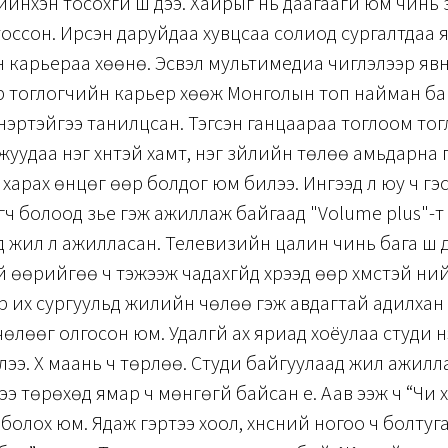
йнхэн тосохгүй шүү дээ. Хайрыг нь даагаагүй юм чинь 
тоссон. Ирсэн даруйдаа хувцсаа солиод сургалтдаа 
 карьераа хөөнө. Эсвэл мультимедиа чиглэлээр явн
р тоглогчийн карьер хөөж Монголын топ найман ба
нэртэйгээ танилцсан. Тэгсэн ганцаараа тоглоом тог
ажуудаа нэг хүнтэй хамт, нэг зүйлийн төлөө амьдарна 
харах өнцөг өөр болдог юм билээ. Ингээд л юу ч гэ
ч болоод үзье гэж ажиллаж байгаад "Volume plus"-т э
 жил л ажилласан. Телевизийн цалин чинь бага шүү дэ
й өөрийгөө ч тэжээж чадахгүйд хүрээд өөр хүмүүстэй н
 их сургуульд жилийн чөлөө гэж авдагтай адилхан
чөлөөг олгосон юм. Удалгүй ах яриад хоёулаа студи н
ллээ. Хүү маань ч төрлөө. Студи байгуулаад жил ажил
гээ төрөхөд ямар ч мөнгөгүй байсан үе. Аав ээж ч “Чи 
болох юм. Ядаж гэртээ хоол, хүнсний ногоо ч болтуг