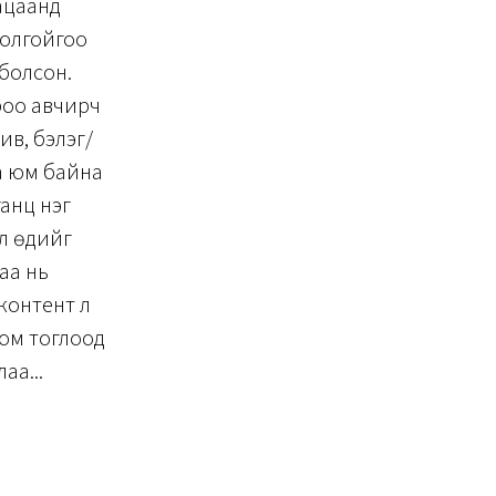
гацаанд
толгойгоо
 болсон.
роо авчирч
див, бэлэг/
аа юм байна
ганц нэг
л өдийг
аа нь
контент л
оом тоглоод
аа...