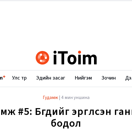
+
m
Улс төр
Эдийн засаг
Нийгэм
Зочин
Дэ
Гудамж
|
4 мин уншина
мж #5: Бүгдийг эргүүлсэн га
бодол