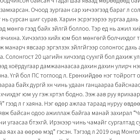
 бодчихсон байсан ч гадагшаа яваад мөрөөдөөд ба
замхарсан. Очоод зургаан сар хичээгээд бараг л сол
 нь сурсан шиг сурав. Харин эсрэгээрээ зургаа дахь
д мөнгө гээд байх зүйлгүй боллоо. Тэр үед нь ажил х
аячихна. Хичээлээ хийх юм бол мөнгөгүй болчихдог т
ж манарч явсаар эргэлзэх зүйлгүйгээр солонгос дахь
аа. Солонгост 20 цагийн хичээлд суухгүй бол дахиж у
гээд хоёрдугаар дамжаанаасаа дахин дахин улирч нэ
на. Үгүй бол ПС тоглоод л. Ерөнхийдөө нэг тойрогт 
нцаараа байх дургүй хүн чинь удаан ганцаараа байснаа
үхчихдэг юм уу гэж хүртэл бодно. Ээж аав руу ярихаа
й” гээд л үг хаяна. Нэг өдөр ажлаа тараад нуруу өвд
явж байсан одоо ажиллаж байгаа манай захирал “Чи
чи угаасаа бүтэхгүй. Ирэхээр чинь чамайг сургалтад 
аа яах аа өөрөө мэд” гэсэн. Тэгээд л 2019 онд Монго