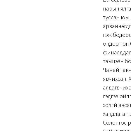
нарын ялга
туссан юм.
арваннэгдү
гэж бодоод 
ондоо топ 
финалддаг 
тэмцээн бо
Чамайг авч
явчихсан. 
алдагдчихс
гэдгээ ойл
холгүй явс
хандлага үн
Солонгос р