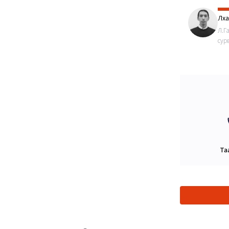
Лха
Л.Г
сур
Та