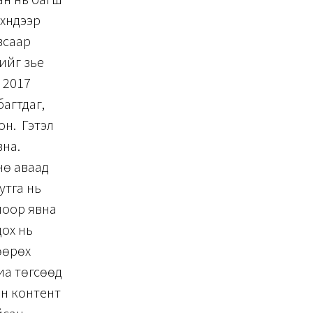
хүндээр
всаар
ийг үзье
ч 2017
агтдаг,
он. Гэтэл
вна.
нө аваад
утга нь
моор явна
дох нь
өөрөх
лиа төгсөөд
ын контент