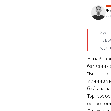
Лха
Ний
Хүссэ
тавьж
удаа
Намайг арв
баг азийн 
“Би ч гэсэ
миний амь
байгаад аа
Тэрнээс бо
өөрөө тогл
Би есдүгээ