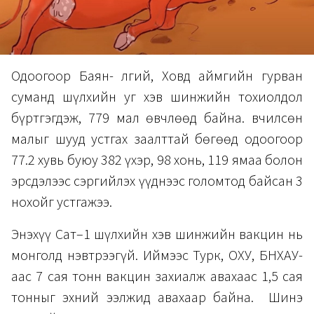
Одоогоор Баян- Өлгий, Ховд аймгийн гурван
суманд шүлхийн уг хэв шинжийн тохиолдол
бүртгэгдэж, 779 мал өвчлөөд байна. Өвчилсөн
малыг шууд устгах заалттай бөгөөд одоогоор
77.2 хувь буюу 382 үхэр, 98 хонь, 119 ямаа болон
эрсдэлээс сэргийлэх үүднээс голомтод байсан 3
нохойг устгажээ.
Энэхүү Сат–1 шүлхийн хэв шинжийн вакцин нь
монголд нэвтрээгүй. Иймээс Турк, ОХУ, БНХАУ-
аас 7 сая тонн вакцин захиалж авахаас 1,5 сая
тонныг эхний ээлжид авахаар байна. Шинэ