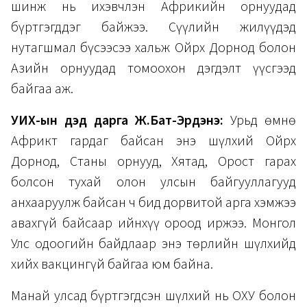
шинж нь ихэвчлэн Африкийн орнуудад
бүртгэгддэг байжээ. Сүүлийн жилүүдэд
нутагшмал бүсээсээ хальж Ойрх Дорнод болон
Азийн орнуудад томоохон дэгдэлт үүсгээд
байгаа аж.
УИХ-ын дэд дарга Ж.Бат-Эрдэнэ:
Урьд өмнө
Африкт гардаг байсан энэ шүлхий Ойрх
Дорнод, Станы орнууд, Хятад, Орост гарах
болсон тухай олон улсын байгууллагууд
анхааруулж байсан ч бид дорвитой арга хэмжээ
авахгүй байсаар ийнхүү ороод иржээ. Монгол
Улс одоогийн байдлаар энэ төрлийн шүлхийд
хийх вакцингүй байгаа юм байна.
Манай улсад бүртгэгдсэн шүлхий нь ОХУ болон