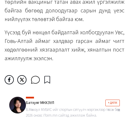
төрлийн вакциныг татан авах ажил үргэлжилж
байгаа бөгөөд долоодугаар сарын дунд үеэс
нийлүүлэх төлөвтэй байгаа юм.
Үүсээд буй нөхцөл байдалтай холбогдуулан Увс,
Говь-Алтай аймаг халдвар гарсан аймаг чигт
хөдөлгөөний хязгаарлалт хийж, хяналтын пост
ажиллуулж эхэлсэн.
Батхуяг МӨНХЗУЛ
+ ДАГАХ
Б.Мөнхзул МУБИС-ийг спортын сэтгүүлч мэргэжлээр төгссөн бөгөөд
2026 оноос iToim.mn сайтад ажиллаж байна.