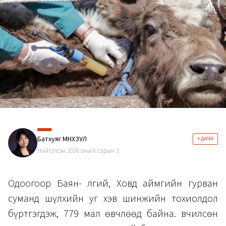
Батхуяг МӨНХЗУЛ
+ ДАГАХ
Нийтэлсэн 2026 оны 6 сарын 3
Одоогоор Баян- Өлгий, Ховд аймгийн гурван
суманд шүлхийн уг хэв шинжийн тохиолдол
бүртгэгдэж, 779 мал өвчлөөд байна. Өвчилсөн