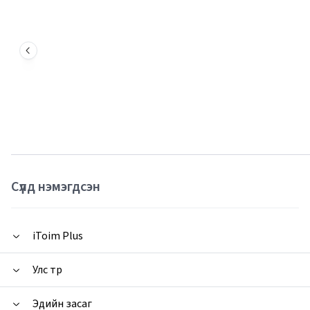
Сүүлд нэмэгдсэн
iToim Plus
Улс төр
Эдийн засаг