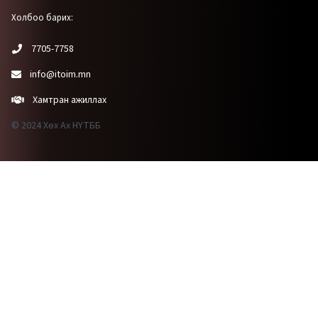
Холбоо барих:
7705-7758
info@itoim.mn
Хамтран ажиллах
© 2024 Хөх Ах НҮТББ