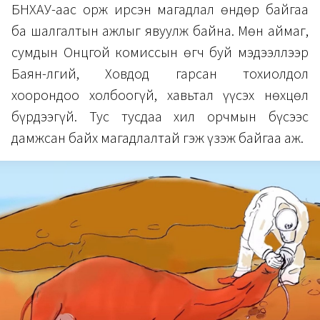
БНХАУ-аас орж ирсэн магадлал өндөр байгаа
ба шалгалтын ажлыг явуулж байна. Мөн аймаг,
сумдын Онцгой комиссын өгч буй мэдээллээр
Баян-Өлгий, Ховдод гарсан тохиолдол
хоорондоо холбоогүй, хавьтал үүсэх нөхцөл
бүрдээгүй. Тус тусдаа хил орчмын бүсээс
дамжсан байх магадлалтай гэж үзэж байгаа аж.