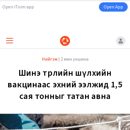
Open iToim app
Open App
Нийгэм
|
2 мин уншина
Шинэ төрлийн шүлхийн
вакцинаас эхний ээлжид 1,5
сая тонныг татан авна