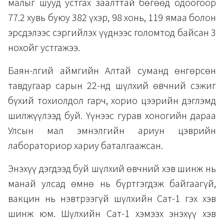
малыг шууд устгах заалттай бөгөөд одоогоор
77.2 хувь буюу 382 үхэр, 98 хонь, 119 ямаа болон
эрсдэлээс сэргийлэх үүднээс голомтод байсан 3
нохойг устгажээ.
Баян-Өлгий аймгийн Алтай суманд өнгөрсөн
тавдугаар сарын 22-нд шүлхий өвчний сэжиг
бүхий тохиолдол гарч, хорио цээрийн дэглэмд
шилжүүлээд буй. Үүнээс гурав хоногийн дараа
Улсын мал эмнэлгийн ариун цэврийн
лабораториор хариу баталгаажсан.
Энэхүү дэгдээд буй шүлхий өвчний хэв шинж нь
манай улсад өмнө нь бүртгэгдэж байгаагүй,
вакцин нь нэвтрээгүй шүлхийн Сат-1 гэх хэв
шинж юм. Шүлхийн Сат-1 хэмээх энэхүү хэв