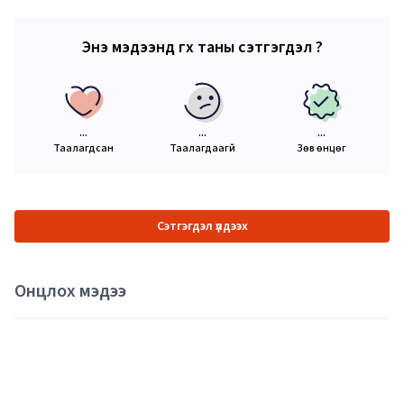
Энэ мэдээнд өгөх таны сэтгэгдэл ?
...
...
...
Таалагдсан
Таалагдаагүй
Зөв өнцөг
Сэтгэгдэл үлдээх
Онцлох мэдээ