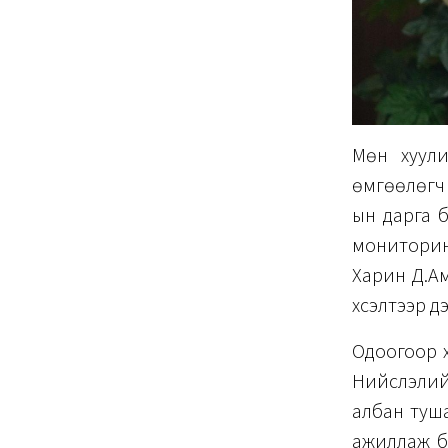
Мөн хуули
өмгөөлөгч
ын дарга 
мониторин
Харин Д.А
хүсэлтээр 
Одоогоор х
Нийслэлийн
албан туша
ажиллаж ба