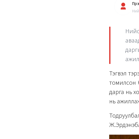
Пүр
Ний
Нийс
аваа
дарг
ажил
Тэгвэл тэр
томилсон 
дарга нь х
нь ажиллаж
Тодруулб
Ж.Эрдэнэб