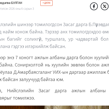
эвдагва БУЛГАН
+ ДАГАХ
тэлсэн 2026 оны 6 сарын 3
лэлийн шинээр томилогдсон Засаг дарга Б.Пүрэвда
д найм хонож байна. Тэрээр анх томилогдохдоо өм
ын багийг солихгүй, туршлага, ур чадвартай бо
лана гэдгээ илэрхийлж байсан.
ээр энэ 7 хоногт ажлын албаны дарга болон хуули
байна. Сонирхолтой нь хуулийн зөвлөх болон аж
оёулаа Д.Амарбаясгаланг УИХ-ын даргаар ажиллаж 
 байсан залуучууд байгаа юм.
ал, Нийслэлийн Засаг дарга ажлын албаны 
аярыг томилжээ.