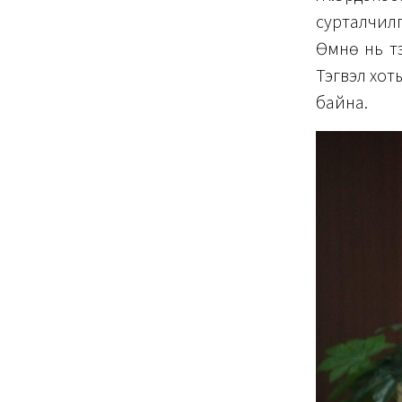
сурталчил
Өмнө нь т
Тэгвэл хот
байна.