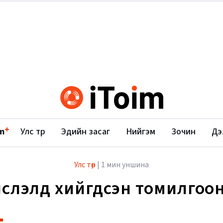
+
m
Улс төр
Эдийн засаг
Нийгэм
Зочин
Дэ
Улс төр
|
1 мин уншина
слэлд хийгдсэн томилгоо