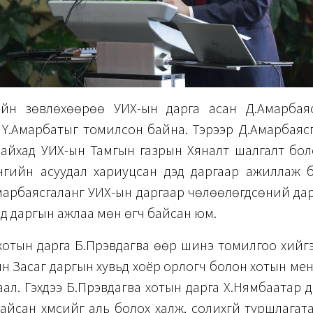
йн зөвлөхөөрөө УИХ-ын дарга асан Д.Амарбая
 Ү.Амарбатыг томилсон байна. Тэрээр Д.Амарбаясг
байхад УИХ-ын Тамгын газрын Хяналт шалгалт боло
гийн асуудал хариуцсан дэд даргаар ажиллаж 
марбаясгаланг УИХ-ын даргаар чөлөөлөгдсөний да
дэд даргын ажлаа мөн өгч байсан юм.
отын дарга Б.Пүрэвдагва өөр шинэ томилгоо хийгэ
 Засаг даргын хувьд хоёр орлогч болон хотын ме
ал. Гэхдээ Б.Пүрэвдагва хотын дарга Х.Нямбаатар 
йсан хүмүүсийг аль болох халж, солихгүй туршлагата