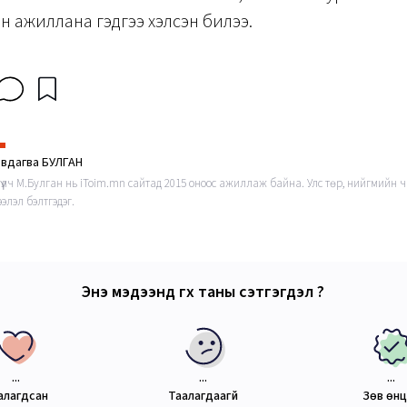
н ажиллана гэдгээ хэлсэн билээ.
эвдагва БУЛГАН
гүүлч М.Булган нь iToim.mn сайтад 2015 оноос ажиллаж байна. Улс төр, нийгмийн ч
элэл бэлтгэдэг.
Энэ мэдээнд өгөх таны сэтгэгдэл ?
...
...
...
алагдсан
Таалагдаагүй
Зөв өн