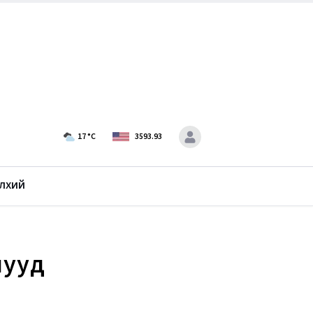
17
°C
3593.93
лхий
нууд