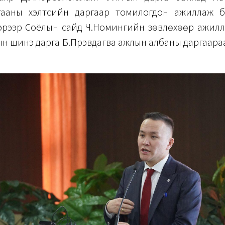
гааны хэлтсийн даргаар томилогдон ажиллаж 
эрээр Соёлын сайд Ч.Номингийн зөвлөхөөр ажилл
ын шинэ дарга Б.Пүрэвдагва ажлын албаны даргаар