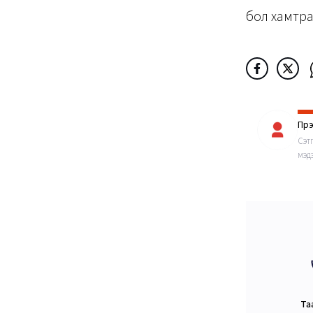
бол хамтра
Пүр
Сэт
мэдэ
Та