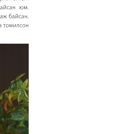
байсан юм.
аж байсан.
аа томилсон