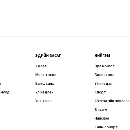
ЭДИЙН ЗАСАГ
НИЙГЭМ
Төсөв
Эрүүл монгол
Мега төсөл
Боловсрол
р
Банк, санхүү
Үйл явдал
амууд
Үл хөдлөх
Спорт
Үнэ ханш
Сэтгэл зүйн зөвлөг
Бүтээгч
Нийслэл
Таны сонорт