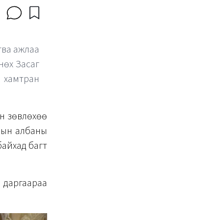
гва ажлаа
нөх Засаг
л хамтран
йн зөвлөхөө
лын албаны
байхад багт
даргаараа