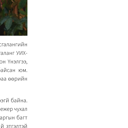
сгалангийн
аланг УИХ-
н Үнэлгээ,
байсан юм.
раа өөрийн
эгүй байна.
нежер чухал
даргын багт
й зүтгэлтэй