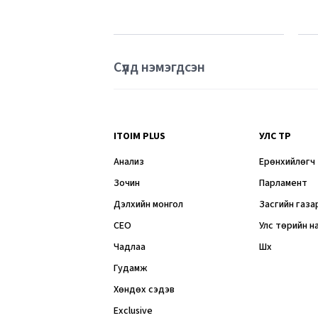
Сүүлд нэмэгдсэн
ITOIM PLUS
УЛС ТӨР
Анализ
Ерөнхийлөгч
Зочин
Парламент
Дэлхийн монгол
Засгийн газа
CEO
Улс төрийн н
Чадлаа
Шүүх
Гудамж
Хөндөх сэдэв
Exclusive