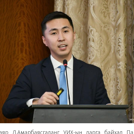
аяр Д.Амарбаясгаланг УИХ-ын дарга байхад П