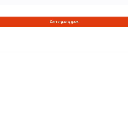
Сэтгэгдэл үлдээх