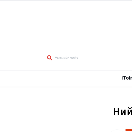
iToi
Ний