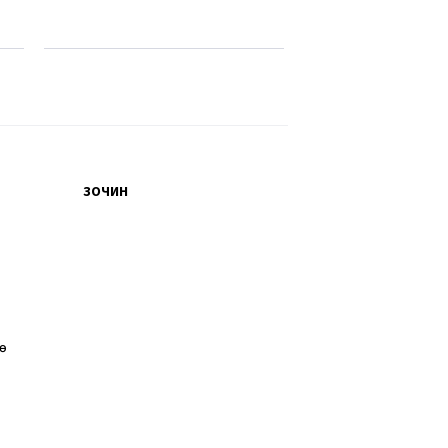
ЗОЧИН
өө