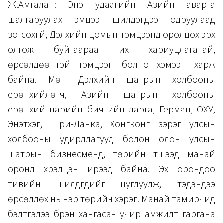
Ж.Амгалан: Энэ удаагийн Азийн аварга
шалгаруулах тэмцээн шилдэгүүдээ тодруулаад
зогсохгүй, Дэлхийн цомын тэмцээнд оролцох эрх
олгож буйгаараа их хариуцлагатай,
өрсөлдөөнтэй тэмцээн болно хэмээн харж
байна. Мөн Дэлхийн шатрын холбооны
ерөнхийлөгч, Азийн шатрын холбооны
ерөнхий нарийн бичгийн дарга, Герман, ОХУ,
Энэтхэг, Шри-Ланка, Хонгконг зэрэг улсын
холбооны удирдлагууд болон олон улсын
шатрын бизнесменүүд, төрийн түшээд манай
оронд хүрэлцэн ирээд байна. Эх орондоо
тивийн шилдгүүдийг цуглуулж, тэдэндээ
өрсөлдөх нь нэр төрийн хэрэг. Манай тамирчид
бэлтгэлээ бүрэн хангасан учир амжилт гаргана