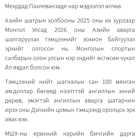
Мехрдад Пахлеванзаде нар мэдээлэл өглөө.
Азийн шатрын холбооны 2025 оны их хурлаар
Монгол Улсад 2026 оны Азийн аварга
шалгаруулах тэмцээнийг зохион байгуулах
эрхийг олгосон нь Монголын спортын
салбарын олон улсын нэр хүндийг өсгөсөн чухал
үйл явдал болсон юм.
Тэмцээний нийт шагналын сан 100 мянган
ам.доллар бөгөөд нээлттэй ангиллын эхний
дөрөв, эмэгтэй ангиллын аварга шатарчин
ирэх оны Дэлхийн цомын тэмцээнд оролцох эрх
авах юм.
МШХ-ны ерөнхий нарийн бичгийн дарга