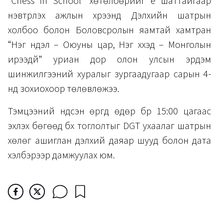
“Chess in School” хөтөлбөрийг үе шаттайгаар
нэвтрүүлэх ажлын хүрээнд Дэлхийн шатрын
холбоо болон Боловсролын яамтай хамтран
“Нэг нүүдэл – Оюуны цар, Нэг хүүхэд – Монголын
ирээдүй” уриан дор олон улсын эрдэм
шинжилгээний хуралыг зургаадугаар сарын 4-
нд зохиохоор төлөвлөжээ.
Тэмцээний үндсэн өргүүд өдөр бүр 15:00 цагаас
эхлэх бөгөөд бүх тоглолтыг DGT ухаалаг шатрын
хөлөг ашиглан дэлхий даяар шууд болон дата
хэлбэрээр дамжуулах юм.