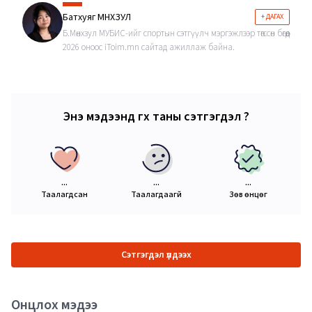
Батхуяг МӨНХЗУЛ
+ ДАГАХ
Б.Мөнхзул МУБИС-ийг спортын сэтгүүлч мэргэжлээр төгссөн бөгөөд
2026 оноос iToim.mn сайтад ажиллаж байна.
Энэ мэдээнд өгөх таны сэтгэгдэл ?
...
...
...
Таалагдсан
Таалагдаагүй
Зөв өнцөг
Сэтгэгдэл үлдээх
Онцлох мэдээ