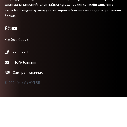
шалтгааны дүгнэлтийг олон нийтэд хүргэдэг цахим сэтгүүлзүйн шинэ өнгө
аясыг Монголдоо нутагшуулахыг зорилго болгон ажилладаг мэргэжлийн
баг юм.
Холбоо барих:
7705-7758
info@itoim.mn
Хамтран ажиллах
© 2024 Хөх Ах НҮТББ