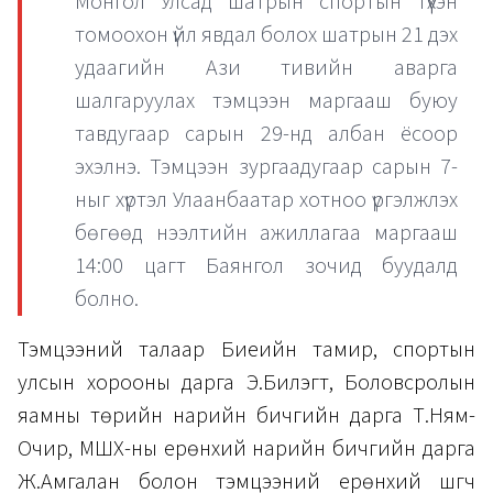
Монгол Улсад шатрын спортын түүхэн
томоохон үйл явдал болох шатрын 21 дэх
удаагийн Ази тивийн аварга
шалгаруулах тэмцээн маргааш буюу
тавдугаар сарын 29-нд албан ёсоор
эхэлнэ. Тэмцээн зургаадугаар сарын 7-
ныг хүртэл Улаанбаатар хотноо үргэлжлэх
бөгөөд нээлтийн ажиллагаа маргааш
14:00 цагт Баянгол зочид буудалд
болно.
Тэмцээний талаар Биеийн тамир, спортын
улсын хорооны дарга Э.Билэгт, Боловсролын
яамны төрийн нарийн бичгийн дарга Т.Ням-
Очир, МШХ-ны ерөнхий нарийн бичгийн дарга
Ж.Амгалан болон тэмцээний ерөнхий шүүгч