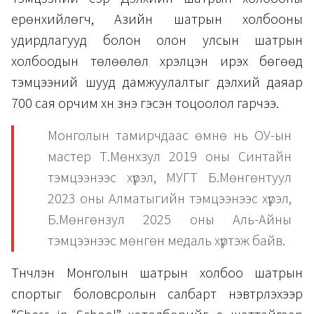
ерөнхийлөгч, Азийн шатрын холбооны
удирдлагууд болон олон улсын шатрын
холбоодын төлөөлөл хүрэлцэн ирэх бөгөөд
тэмцээний шууд дамжуулалтыг дэлхий даяар
700 сая орчим хүн үзнэ гэсэн тоцоолол гарчээ.
Монголын тамирчдаас өмнө нь ОУ-ын
мастер Т.Мөнхзул 2019 оны Синтайн
тэмцээнээс хүрэл, МУГТ Б.Мөнгөнтуул
2023 оны Алматыгийн тэмцээнээс хүрэл,
Б.Мөнгөнзул 2025 оны Аль-Айны
тэмцээнээс мөнгөн медаль хүртэж байв.
Түүнчлэн Монголын шатрын холбоо шатрын
спортыг боловсролын салбарт нэвтрүүлэхээр