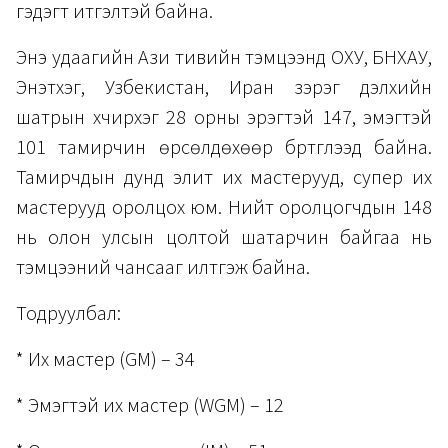
гэдэгт итгэлтэй байна.
Энэ удаагийн Ази тивийн тэмцээнд ОХУ, БНХАУ,
Энэтхэг, Узбекистан, Иран зэрэг дэлхийн
шатрын хүчирхэг 28 орны эрэгтэй 147, эмэгтэй
101 тамирчин өрсөлдөхөөр бүртгүүлээд байна.
Тамирчдын дунд элит их мастерууд, супер их
мастерууд оролцох юм. Нийт оролцогчдын 148
нь олон улсын цолтой шатарчин байгаа нь
тэмцээний чансааг илтгэж байна.
Тодруулбал:
* Их мастер (GM) – 34
* Эмэгтэй их мастер (WGM) – 12