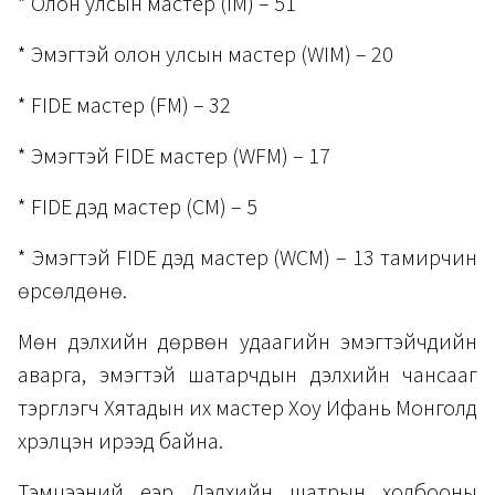
* Олон улсын мастер (IM) – 51
* Эмэгтэй олон улсын мастер (WIM) – 20
* FIDE мастер (FM) – 32
* Эмэгтэй FIDE мастер (WFM) – 17
* FIDE дэд мастер (CM) – 5
* Эмэгтэй FIDE дэд мастер (WCM) – 13 тамирчин
өрсөлдөнө.
Мөн дэлхийн дөрвөн удаагийн эмэгтэйчүүдийн
аварга, эмэгтэй шатарчдын дэлхийн чансааг
тэргүүлэгч Хятадын их мастер Хоу Ифань Монголд
хүрэлцэн ирээд байна.
Тэмцээний үеэр Дэлхийн шатрын холбооны