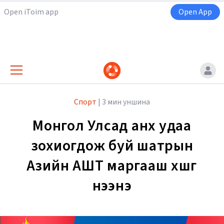
Open iToim app
Open App
Спорт
|
3 мин уншина
Монгол Улсад анх удаа
зохиогдож буй шатрын
Азийн АШТ маргааш хөшгөө
нээнэ