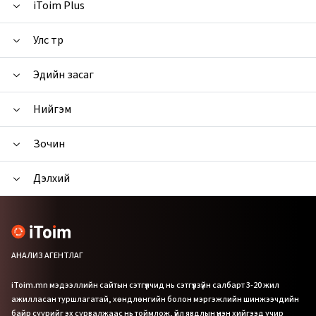
iToim Plus
Улс төр
Эдийн засаг
Нийгэм
Зочин
Дэлхий
АНАЛИЗ АГЕНТЛАГ
iToim.mn мэдээллийн сайтын сэтгүүлчид нь сэтгүүлзүйн салбарт 3-20 жил
ажилласан туршлагатай, хөндлөнгийн болон мэргэжлийн шинжээчдийн
байр суурийг эх сурвалжаас нь тоймлож, үйл явдлын үнэн хийгээд учир