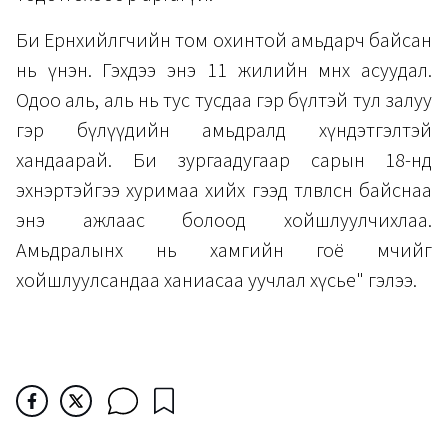
Би Ерөнхийлөгчийн том охинтой амьдарч байсан
нь үнэн. Гэхдээ энэ 11 жилийн өмнөх асуудал.
Одоо аль, аль нь тус тусдаа гэр бүлтэй тул залуу
гэр бүлүүдийн амьдралд хүндэтгэлтэй
хандаарай. Би зургаадугаар сарын 18-нд
эхнэртэйгээ хуримаа хийх гээд төлөвлөсөн байснаа
энэ ажлаас болоод хойшлуулчихлаа.
Амьдралынх нь хамгийн гоё мөчийг
хойшлуулсандаа ханиасаа уучлал хүсье" гэлээ.