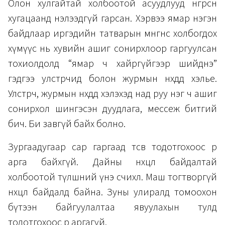
Олон хулгайтай холбоотой асуудлууд өнгөрсөн
хугацаанд нэлээдгүй гарсан. Хэрвээ ямар нэгэн
байдлаар иргэдийн татварын мөнгөнөөс холбогдох
хүмүүс нь хувийн ашиг сонирхлоор гаргуулсан
тохиолдолд “ямар ч хайргүйгээр шийднэ”
гэдгээ улстөрчид болон журмын нөхдөдөө хэлье.
Улстөрч, журмын нөхдөдөө хэлэхэд над руу нэг ч ашиг
сонирхол шингэсэн дуудлага, мессеж битгий
бич. Би завгүй байх болно.
Зургаадугаар сар гаргаад төсөв тодотгохоос өөр
арга байхгүй. Дайны нөхцөл байдалтай
холбоотой түлшний үнэ өсчихлөө. Маш тогтворгүй
нөхцөл байдалд байна. Зуны улиралд томоохон
бүтээн байгуулалтаа явуулахын тулд
тодотгохоос өөр аргагүй.