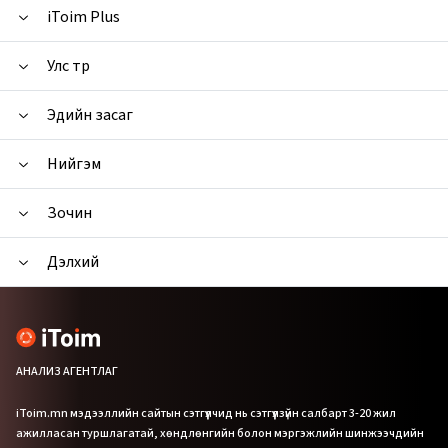
iToim Plus
Улс төр
Эдийн засаг
Нийгэм
Зочин
Дэлхий
АНАЛИЗ АГЕНТЛАГ
iToim.mn мэдээллийн сайтын сэтгүүлчид нь сэтгүүлзүйн салбарт 3-20 жил
ажилласан туршлагатай, хөндлөнгийн болон мэргэжлийн шинжээчдийн