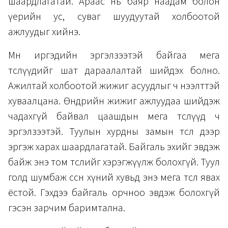
шаардлагатай. Араас нь баяр наадам болон
үерийн ус, суваг шуудуутай холбоотой
ажлуудыг хийнэ.
Мөн иргэдийн эргэлзээтэй байгаа мега
төслүүдийг шат дараалалтай шийдэх болно.
Ажилтай холбоотой жижиг асуудлыг ч нээлттэй
хуваалцана. Өнөөдрийн жижиг ажлуудаа шийдэж
чадахгүй байвал цаашдын мега төслүүд ч
эргэлзээтэй. Туулын хурдны замын төсөл дээр
эргэж харах шаардлагатай. Байгаль эхийг эвдэж
байж энэ том төслийг хэрэгжүүлж болохгүй. Туул
голд шумбаж өссөн хүний хувьд энэ мега төсөл явах
ёстой. Гэхдээ байгаль орчноо эвдэж болохгүй
гэсэн зарчим баримтална.