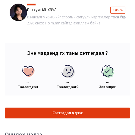
Батхуяг МӨНХЗУЛ
+ ДАГАХ
Б.Мөнхзул МУБИС-ийг спортын сэтгүүлч мэргэжлээр төгссөн бөгөөд
2026 оноос iToim.mn сайтад ажиллаж байна.
Энэ мэдээнд өгөх таны сэтгэгдэл ?
...
...
...
Таалагдсан
Таалагдаагүй
Зөв өнцөг
Сэтгэгдэл үлдээх
Онцлох мэдээ