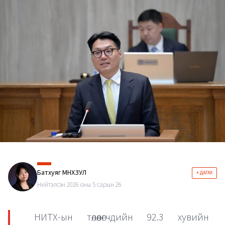
Батхуяг МӨНХЗУЛ
+ ДАГАХ
Нийтэлсэн 2026 оны 5 сарын 26
НИТХ-ын төлөөлөгчдийн 92.3 хувийн