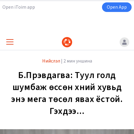
Open iToim app
Open App
Нийслэл
|
2 мин уншина
Б.Пүрэвдагва: Туул голд
шумбаж өссөн хүний хувьд
энэ мега төсөл явах ёстой.
Гэхдээ...