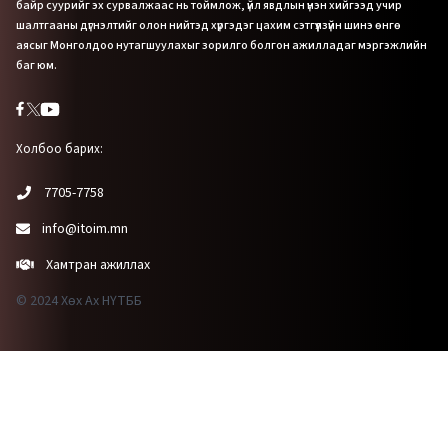
байр суурийг эх сурвалжаас нь тоймлож, үйл явдлын үнэн хийгээд учир
шалтгааны дүгнэлтийг олон нийтэд хүргэдэг цахим сэтгүүлзүйн шинэ өнгө
аясыг Монголдоо нутагшуулахыг зорилго болгон ажилладаг мэргэжлийн
баг юм.
Холбоо барих:
7705-7758
info@itoim.mn
Хамтран ажиллах
© 2024 Хөх Ах НҮТББ