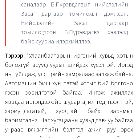
саналаар Б.Пүрэвдагвыг нийслэлийн
Засаг даргаар томилохыг дэмжсэн.
Нийслэлийн Засаг даргаар
томилогдсон Б.Пүрэвдагва хэвлэлд
байр сууриа илэрхийллээ.
Тэрээр
"Улаанбаатарын иргэний хувьд хотын
болохгүй асуудлуудыг шийдэх хүсэлтэй. Иргэд
нь туйлдаж, улс төрийн хямралаас залхаж байна.
Автомашин биш хүн төвтэй хотыг бий болгоно
гэсэн зорилготой байгаа. Ингэж ажиллах
явцдаа иргэндээ ойр шударга, ил тод, нээлттэй,
хариуцлагатай, хурдтай байх зарчмыг
баримтална. Цаг хугацааны хувьд давчуу байгаа
учраас өвөлжилтийн бэлтгэл ажил руу орох