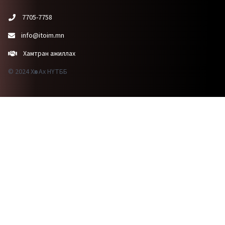
7705-7758
info@itoim.mn
Хамтран ажиллах
© 2024 Хөх Ах НҮТББ