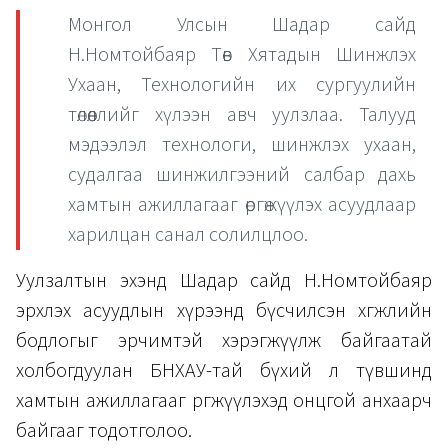
Монгол Улсын Шадар сайд
Н.Номтойбаяр Төв Хятадын Шинжлэх
Ухаан, Технологийн их сургуулийн
төлөөллийг хүлээн авч уулзлаа. Талууд
мэдээлэл технологи, шинжлэх ухаан,
судалгаа шинжилгээний салбар дахь
хамтын ажиллагааг өргөжүүлэх асуудлаар
харилцан санал солилцлоо.
Уулзалтын эхэнд Шадар сайд Н.Номтойбаяр
эрхлэх асуудлын хүрээнд бүсчилсэн хөгжлийн
бодлогыг эрчимтэй хэрэгжүүлж байгаатай
холбогдуулан БНХАУ-тай бүхий л түвшинд
хамтын ажиллагааг өргөжүүлэхэд онцгой анхаарч
байгааг тодотголоо.