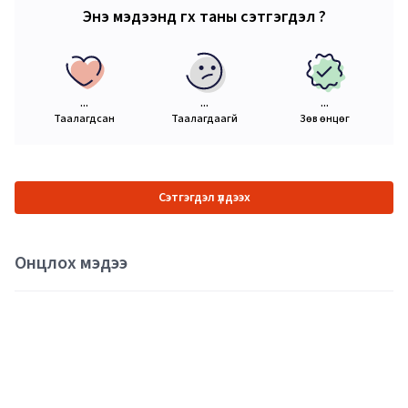
Энэ мэдээнд өгөх таны сэтгэгдэл ?
...
...
...
Таалагдсан
Таалагдаагүй
Зөв өнцөг
Сэтгэгдэл үлдээх
Онцлох мэдээ