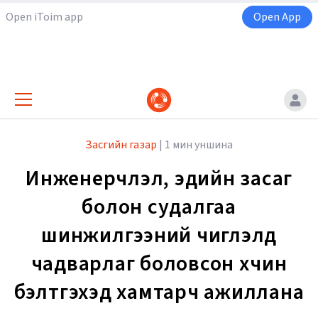
Open iToim app
Open App
Засгийн газар
|
1 мин уншина
Инженерчлэл, эдийн засаг
болон судалгаа
шинжилгээний чиглэлд
чадварлаг боловсон хүчин
бэлтгэхэд хамтарч ажиллана