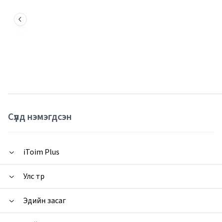
Сүүлд нэмэгдсэн
iToim Plus
Улс төр
Эдийн засаг