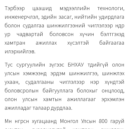
Тэрбээр цаашид мэдээллийн технологи,
инженерчлэл, эдийн засаг, нийтийн удирдлага
болон судалгаа шинжилгээний чиглэлээр өндөр
ур чадвартай боловсон хүчин бэлтгэхэд
хамтран ажиллах хүсэлтэй байгаагаа
илэрхийлэв.
Тус сургуулийн зүгээс БНХАУ төдийгүй олон
улсын хэмжээнд эрдэм шинжилгээ, шинжлэх
ухаан, судалгааны чиглэлээр нэр хүндтэй
боловсролын байгууллага болохыг онцлоод,
олон улсын хамтын ажиллагааг эрхэмлэн
ажилладаг талаар дурдлаа.
Мөн өнгөрсөн хугацаанд Монгол Улсын 800 гаруй