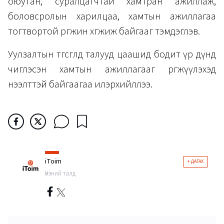
оюутан, суралцагчтай хамтран ажиллаж,
боловсролын харилцаа, хамтын ажиллагаа
тогтвортой өргөжин хөгжиж байгааг тэмдэглэв.
Уулзалтын төгсгөлд талууд цаашид бодит үр дүнд
чиглэсэн хамтын ажиллагааг өргөжүүлэхэд
нээлттэй байгаагаа илэрхийллээ.
iToim
+ ДАГАХ
Үнэний талд