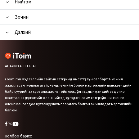
Нийгэм
Зочин
Дэлхий
АНАЛИЗ АГЕНТЛАГ
iToim.mn мэдээллийн сайтын сэтгүүлчид нь сэтгүүлзүйн салбарт 3-20 жил
ажилласан туршлагатай, хөндлөнгийн болон мэргэжлийн шинжээчдийн
байр суурийг эх сурвалжаас нь тоймлож, үйл явдлын үнэн хийгээд учир
шалтгааны дүгнэлтийг олон нийтэд хүргэдэг цахим сэтгүүлзүйн шинэ өнгө
аясыг Монголдоо нутагшуулахыг зорилго болгон ажилладаг мэргэжлийн
баг юм.
Холбоо барих: