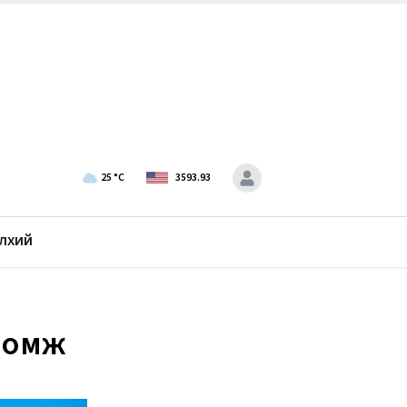
25
°C
3593.93
лхий
ломж