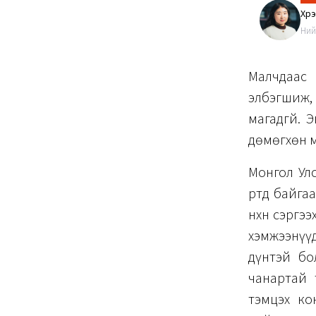
Хүр
Ний
Малчдаас 
элбэгшиж, 
магадгүй. 
дөмөгхөн 
Монгол Улс
өртөөд бай
нөхөн сэрг
хэмжээнүүд
дүнтэй бол
чанартай 
тэмцэх ко