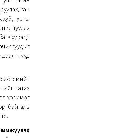
улс өөрийн
руулах, ган
 ахуй, усны
танилцуулах
бага хуралд
чилгуудыг
тушаалтнууд
косистемийг
лтийг татах
вэл холимог
ээр байгаль
но.
чимжүүлэх