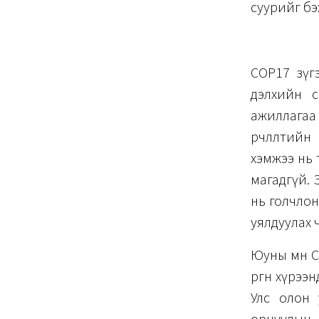
суурийг бэ
COP17 зүг
дэлхийн с
ажиллагаа 
өөрчлөлти
хэмжээ нь 
магадгүй. 
нь голчлон
уялдуулах 
Юуны өмнө 
өргөн хүрэ
Улс олон 