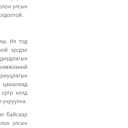
 олон улсын
огдолтой.
биш. Ил тод
хой эрсдэл
удирдлагын
 хэмжээний
хариуцлагын
р цаашлаад
өр нөлөөлөөд
л учруулна.
дэл байсаар
 олон улсын