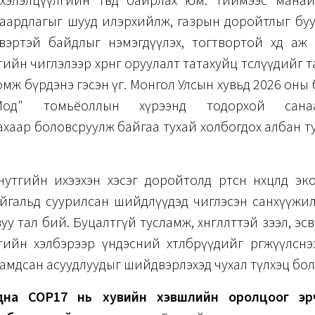
хэлэлцүүлгийн төвд байрлах юм. Тиймээс манай 
аардлагыг шууд илэрхийлж, газрын доройтлыг буу
вэртэй байдлыг нэмэгдүүлэх, тогтвортой хөдөө аж
йн чиглэлээр хөрөнгө оруулалт татахуйц төслүүдийг 
мж бүрдэнэ гэсэн үг. Монгол Улсын хувьд 2026 оны 
с-Мод" томьёоллын хүрээнд тодорхой санаа
хаар боловсруулж байгаа тухай холбогдох албан 
нутгийн ихээхэн хэсэг доройтолд өртсөн нөхцөлд э
айгальд суурилсан шийдлүүдэд чиглэсэн санхүүжи
уу тал бий. Буцалтгүй тусламж, хөнгөлөлттэй зээл, эс
ийн хэлбэрээр үндэсний хөтөлбөрүүдийг өргөжүүлсн
амдсан асуудлуудыг шийдвэрлэхэд чухал түлхэц бол
адна COP17 нь хувийн хэвшлийн оролцоог эр