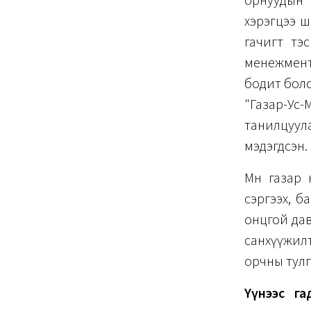
орнуудын 
хэрэгцээ ш
гачигт тэс
менежменти
бодит боло
"Газар-У
танилцуула
мэдэгдсэн.
Мөн газар 
сэргээх, б
онцгой дав
санхүүжилт
орчны тулг
Үүнээс г