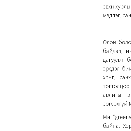
зөвхөн хур
мэдлэг, са
Олон болом
байдал, и
дагуулж б
эрсдэл би
хөрөнгө, с
тогтолцоо
авлигын эрс
зогсохгүй 
Мөн “green
байна. Хэр