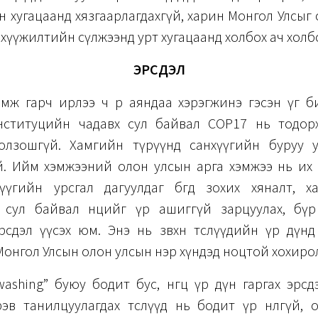
лын хугацаанд хязгаарлагдахгүй, харин Монгол Улсыг
нхүүжилтийн сүлжээнд урт хугацаанд холбох ач холб
ЭРСДЭЛ
ж гарч ирлээ ч өөрөө аяндаа хэрэгжинэ гэсэн үг 
нституцийн чадавх сул байвал COP17 нь тодор
олзошгүй. Хамгийн түрүүнд санхүүгийн буруу 
й. Ийм хэмжээний олон улсын арга хэмжээ нь их
анхүүгийн урсгал дагуулдаг бөгөөд зохих хяналт, 
 сул байвал нөөцийг үр ашиггүй зарцуулах, бү
дэл үүсэх юм. Энэ нь зөвхөн төслүүдийн үр дүнд сөргө
Монгол Улсын олон улсын нэр хүндэд ноцтой хохиро
washing” буюу бодит бус, өнгөц үр дүн гаргах эрс
эв танилцуулагдах төслүүд нь бодит үр нөлөөгүй,