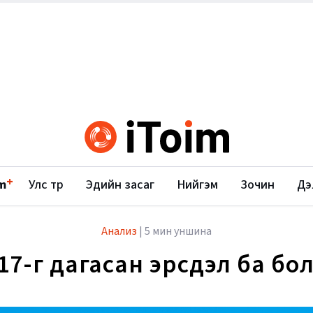
+
m
Улс төр
Эдийн засаг
Нийгэм
Зочин
Дэ
Анализ
|
5 мин уншина
17-г дагасан эрсдэл ба бо