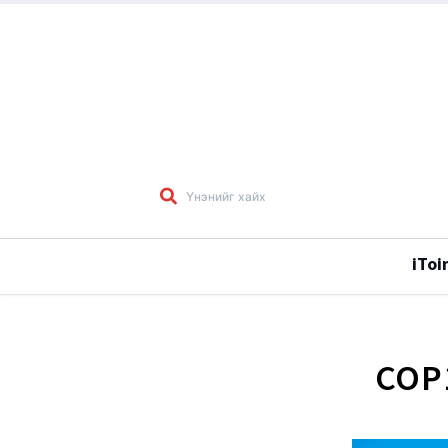
iToi
COP