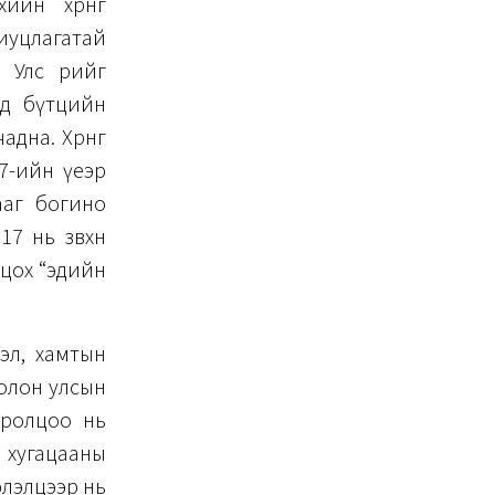
йн хөрөнгө
иуцлагатай
с өөрийгөө
эд бүтцийн
дна. Хөрөнгө
7-ийн үеэр
ааг богино
7 нь зөвхөн
лцох “эдийн
эл, хамтын
 олон улсын
оролцоо нь
 хугацааны
хэлэлцээр нь