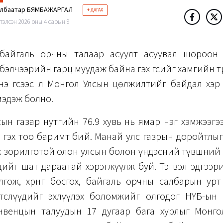
элбаатар БЯМБАЖАРГАЛ
+ ДАГАХ
тэлсэн 2026 оны 4 сарын 9
байгаль орчны талаар асуулт асуувал шороон
бэлчээрийн гарц муудаж байна гэх үгсийг хамгийн түр
Энэ үгсээс л Монгол Улсын цөлжилтийг байдал хэ
мэдэж болно.
ын газар нутгийн 76.9 хувь нь ямар нэг хэмжээгээ
гаа гэх тоо баримт бий. Манай улс газрын доройтлыг
ээх зорилготой олон улсын болон үндэсний түвшний хөт
ийг шат дараатай хэрэгжүүлж буй. Тэгвэл эдгээр
гож, хөрөнгө босгох, байгаль орчны салбарын ур
төслүүдийг эхлүүлэх боломжийг олгодог НҮБ-ын 
нвенцын талуудын 17 дугаар бага хурлыг Монго