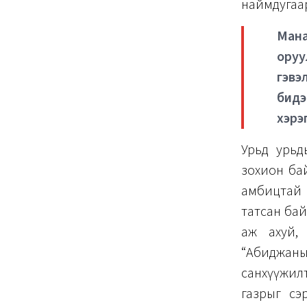
наймдугаар
Мана
оруу
гэвэ
бидэ
хэрэ
Урьд урьд
зохион бай
амбицтай з
татсан байд
аж ахуй, 
“Абиджаны
санхүүжилт
газрыг сэ