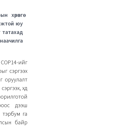
 хөрөнгө
омжтой юу
т татахад
анаачилга
 COP14-ийг
рыг сэргээх
гө оруулалт
ргээх, хөдөө
зорилготой
ароос дээш
1 тэрбум га
улсын байр