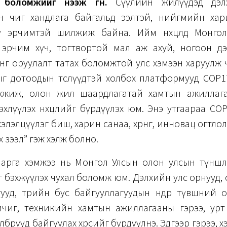
боломжийг нээж өгнө.
Сүүлийн жилүүдэд дэлхи
н чиг хандлага байгальд ээлтэй, нийгмийн хар
үү эрчимтэй шилжиж байна. Ийм нөхцөлд Монгол Ул
х эрчим хүч, тогтвортой мал аж ахуй, ногоон д
өнгө оруулалт татах боломжтой улс хэмээн харуулж ча
ыг дотоодын төслүүдтэй холбох платформууд COP1
хжиж, олон жил шаардлагатай хамтын ажиллаг
эхлүүлэх нөхцөлийг бүрдүүлэх юм. Энэ утгаараа COP1
элэлцүүлэг биш, харин санаа, хөрөнгө, инновац огтло
х зээл” гэж хэлж болно.
ү арга хэмжээ нь Монгол Улсын олон улсын түншл
 бэхжүүлэх чухал боломж юм. Дэлхийн улс орнууд,
гууд, төрийн бус байгууллагуудын өндөр түвшний 
чиг, техникийн хамтын ажиллагааны гэрээ, урт
төлбөрүүд байгуулах хөрсийг бүрдүүлнэ. Эдгээр гэрээ, 