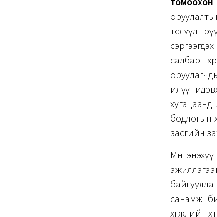
томоохон 
оруулалты
төслүүд р
сэргээгдэ
салбарт хөр
оруулагчд
илүү идэв
хугацаанд 
бодлогын х
засгийн за
Мөн энэхү
ажиллагааг
байгуулла
санамж би
хөгжлийн хө