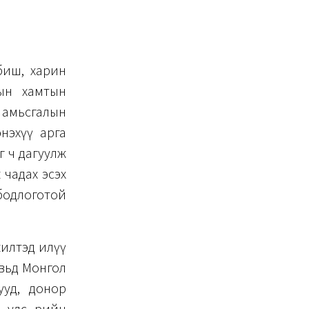
биш, харин
сын хамтын
р амьсгалын
нэхүү арга
г ч дагуулж
 чадах эсэх
 бодлоготой
жилтэд илүү
увьд Монгол
ууд, донор