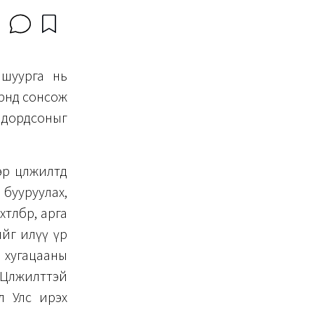
 шуурга нь
үүнд сонсож
р дордсоныг
р цөлжилтөд
 бууруулах,
өлбөр, арга
ийг илүү үр
т хугацааны
Цөлжилттэй
л Улс ирэх