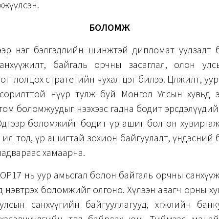
хжүүлсэн.
БОЛОМЖ
ээр нэг бэлгэдлийн шинжтэй дипломат уулзалт 
анхүүжилт, байгаль орчны засаглал, олон ул
огтлолцох стратегийн чухал цэг билээ. Цөлжилт, уу
йн сорилттой нүүр тулж буй Монгол Улсын хувьд э
том боломжуудыг нээхээс гадна бодит эрсдэлүүдий
Эдгээр боломжийг бодит үр ашиг болгон хувиргаж
 ил тод, үр ашигтай зохион байгуулалт, үндэсний
чадвараас хамаарна.
COP17 нь уур амьсгал болон байгаль орчны санхүү
энд нэвтрэх боломжийг олгоно. Хүлээн авагч орны х
улсын санхүүгийн байгууллагууд, хөгжлийн банк