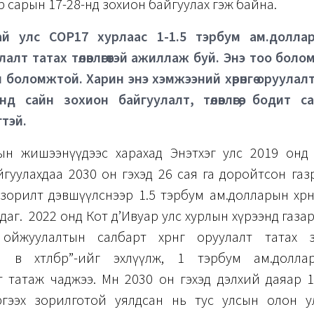
 сарын 17-28-нд зохион байгуулах гэж байна.
й улс COP17 хурлаас 1-1.5 тэрбум ам.долларын
лалт татах төлөвлөгөөтэй ажиллаж буй. Энэ тоо бол
л боломжтой. Харин энэ хэмжээний хөрөнгө оруулал
нд сайн зохион байгуулалт, төлөвлөгөө, бодит с
гтэй.
ын жишээнүүдээс харахад Энэтхэг улс 2019 онд
гуулахдаа 2030 он гэхэд 26 сая га доройтсон газ
орилт дэвшүүлснээр 1.5 тэрбум ам.долларын хөрөн
аг. 2022 онд Кот д’Ивуар улс хурлын хүрээнд газар сэ
ойжуулалтын салбарт хөрөнгө оруулалт татах 
 өв хөтөлбөр”-ийг эхлүүлж, 1 тэрбум ам.долл
 татаж чаджээ. Мөн 2030 он гэхэд дэлхий даяар 
ргээх зорилготой уялдсан нь тус улсын олон 