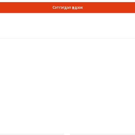
Сэтгэгдэл үлдээх