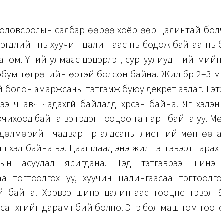
оловсролын салбар өөрөө хоёр өөр цалинтай бол
эгдлийг нь хуучин цалингаас нь бодож байгаа нь бү
гаа юм. Үүний улмаас цэцэрлэг, сургуулиуд Нийгмий
рбум төгрөгийн өртэй болсон байна. Жил бүр 2–3 
 болон амаржсаны тэтгэмж буюу декрет авдаг. Гэт
ээ ч авч чадахгүй байдалд хүрсэн байна. Яг хэд
чихоод байна вэ гэдэг тооцоо та нарт байна уу. М
өдөлмөрийн чадвар түр алдсаны листний мөнгөө а
ш хэд байна вэ. Цаашлаад энэ жил тэтгэвэрт гарах
ын асуудал яригдана. Тэд тэтгэврээ шинэ 
аа тогтоолгох уу, хуучин цалингаасаа тогтоолго
үй байна. Хэрвээ шинэ цалингаас тооцно гэвэл 
санхүүгийн дарамт бий болно. Энэ бол маш том тоо 