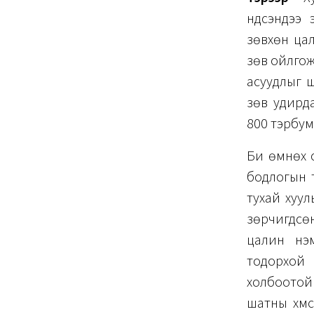
үндсэндээ
зөвхөн ца
зөв ойлгож
асуудлыг ш
зөв удирд
800 тэрбум
Би өмнөх с
бодлогын т
тухай хуул
зөрчигдсө
цалин нэм
тодорхой 
холбоотой 
шатны хүмү