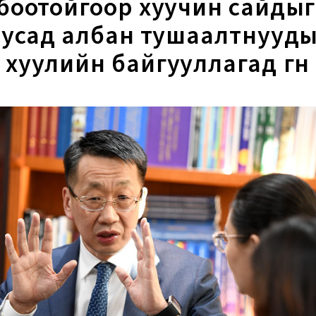
боотойгоор хуучин сайдыг
бусад албан тушаалтнууды
хуулийн байгууллагад өгнө