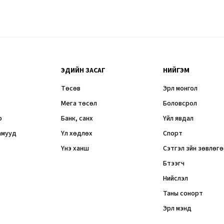
ЭДИЙН ЗАСАГ
НИЙГЭМ
Төсөв
Эрүүл монгол
Мега төсөл
Боловсрол
р
Банк, санхүү
Үйл явдал
амууд
Үл хөдлөх
Спорт
Үнэ ханш
Сэтгэл зүйн зөвлөг
Бүтээгч
Нийслэл
Таны сонорт
Эрүүл мэнд