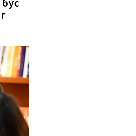
 бус
г