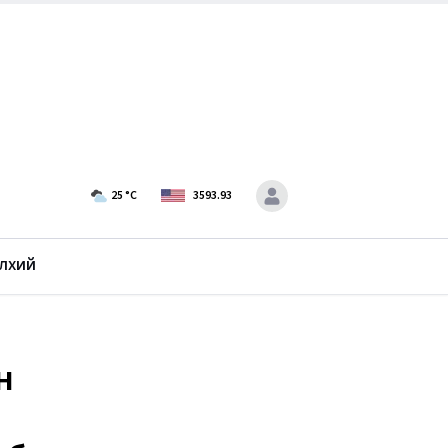
25
°C
3593.93
лхий
н