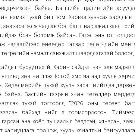
 эвдэрчихсэн байна. Багшийн цалингийн асууда
лин нэмэх тухай биш юм. Хэрвээ хувьсах зардлын 
, зөв хэрэгжүүлж чадсан бол багш нар ажил хаялт хийх
ийдэх бүрэн боломж байсан. Гэтэл энэ тогтолцоо
аж чадаагүйгээс өнөөдөр татвар төлөгчдийн мөнг
 төгрөгийн нэмэлт санхүүжилт шаардлагатай болоод
айдыг буруутгахгүй. Харин сайдыг үнэн зөв мэдээлл
үвшинд зөв чиглүүлэх ёстой хүмүүс яагаад хууль зөрч
ь, Хөдөлмөрийн тухай хууль зэрэг нийтдээ дөрвө
н байна. Засгийн газрын хүчин төгөлдөр мөрдөг
эгдүүлэх тухай тогтоолд “2026 оны төсөвт баг
заасан байхад үүнийг үл тоомсорлосон. Тиймээ
гарсан энэ хоёр тушаалыг бэлдсэн, хянасан, зөв
үст хариуцлага тооцож, хууль хяналтын байгууллага