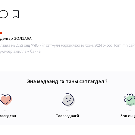
ндэлгэр ЗОЛЗАЯА
олзаяа нь 2022 онд МҮИС-ийг сэтгүүлч мэргэжлээр төгссөн. 2024 оноос iToim.mn сай
гүүлчээр ажиллаж байна.
Энэ мэдээнд өгөх таны сэтгэгдэл ?
...
...
...
алагдсан
Таалагдаагүй
Зөв өн