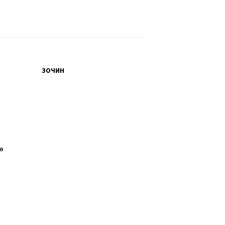
ЗОЧИН
өө