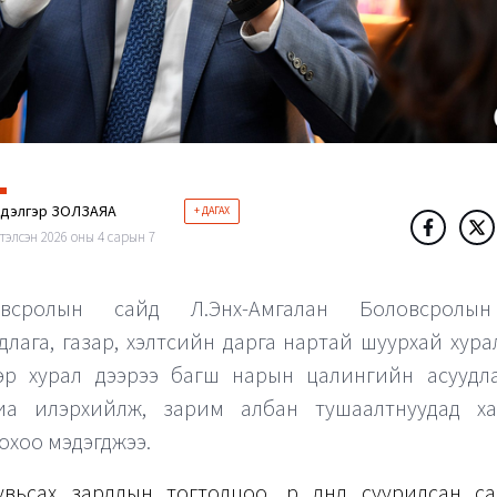
ндэлгэр ЗОЛЗАЯА
+ ДАГАХ
тэлсэн 2026 оны 4 сарын 7
овсролын сайд Л.Энх-Амгалан Боловсролы
длага, газар, хэлтсийн дарга нартай шуурхай хура
эр хурал дээрээ багш нарын цалингийн асуудл
иа илэрхийлж, зарим албан тушаалтнуудад ха
охоо мэдэгджээ.
вьсах зардлын тогтолцоо, үр дүнд суурилсан сан