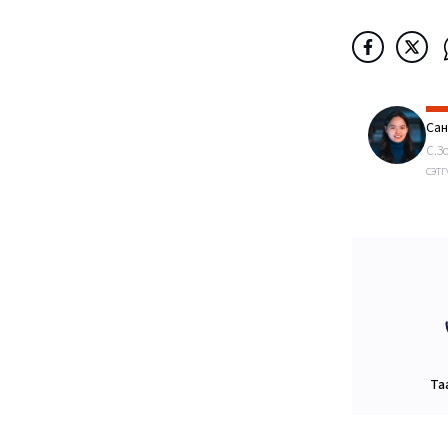
Са
С.З
сэт
Та