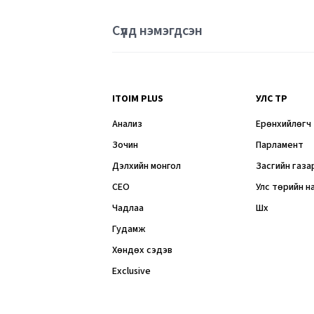
Сүүлд нэмэгдсэн
ITOIM PLUS
УЛС ТӨР
Анализ
Ерөнхийлөгч
Зочин
Парламент
Дэлхийн монгол
Засгийн газа
CEO
Улс төрийн н
Чадлаа
Шүүх
Гудамж
Хөндөх сэдэв
Exclusive