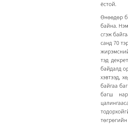
ёстой.
Өнөөдөр б
байна. Нэм
үүсгэж бай
санд 70 тэ
жирэмсний
тэд декрет
байдалд ор
хэвтээд, х
байгаа баг
багш нар
цалингаас
тодорхойг
төгрөгийн 