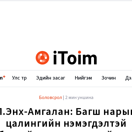
+
m
Улс төр
Эдийн засаг
Нийгэм
Зочин
Дэ
Боловсрол
|
2 мин уншина
Л.Энх-Амгалан: Багш нары
цалингийн нэмэгдэлтэй