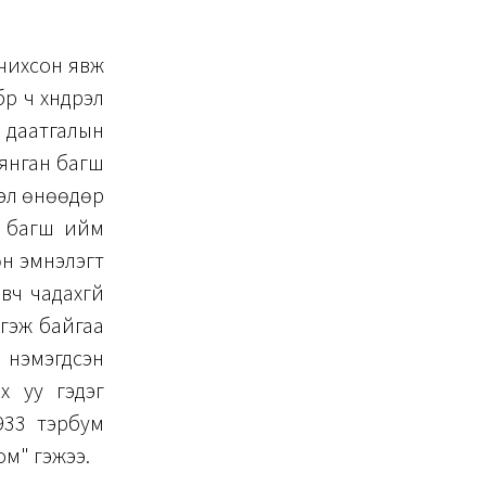
чихсон явж
р ч хүндрэл
н даатгалын
мянган багш
эл өнөөдөр
эн багш ийм
өн эмнэлэгт
вч чадахгүй
 гэж байгаа
нэмэгдсэн
х уу гэдэг
933 тэрбум
юм" гэжээ.