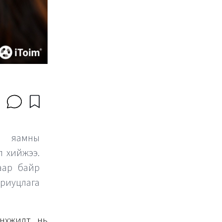
н яамны
л хийжээ.
аар байр
риуцлага
хүүжилт нь