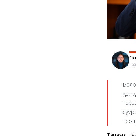
Са
Ний
Бол
удир
Тэрэ
суур
тооц
Тэрээр
"Ху