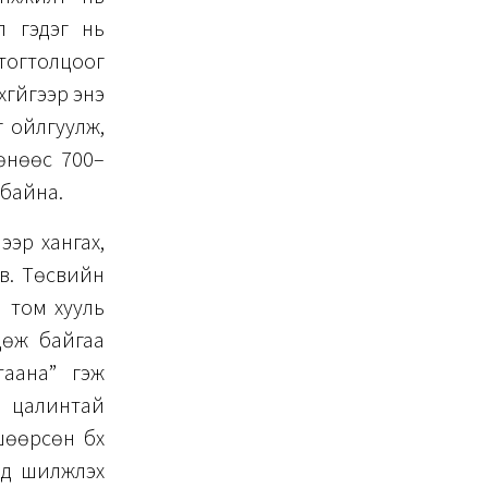
л гэдэг нь
тогтолцоог
гүйгээр энэ
г ойлгуулж,
өнөөс 700–
 байна.
ээр хангах,
ив. Төсвийн
н том хууль
дөж байгаа
таана” гэж
с цалинтай
шөөрсөн бүх
д шилжүүлэх