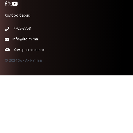
Холбоо барих:
7705-7758
info@itoim.mn
Хамтран ажиллах
© 2024 Хөх Ах НҮТББ