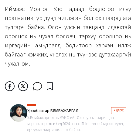
Иймээс Монгол Улс гадаад бодлогоо илүү
прагматик, үр дүнд чиглэсэн болгох шаардлага
тулгарч байна. Олон улсын тавцанд идэвхтэй
оролцох нь чухал боловч, тэрхүү оролцоо нь
иргэдийн амьдралд бодитоор хэрхэн нөлөөлж
байгааг хэмжих, үнэлэх нь түүнээс дутахааргүй
чухал юм.
Хүрэлбаатар БЯМБАЖАРГАЛ
+ ДАГАХ
Х.Бямбажаргал нь МУИС-ийг Олон улсын харилцаа
мэргэжлээр төгссөн бөгөөд 2024 оноос iToim.mn сайтад сэтгүүлч,
орчуулагчаар ажиллаж байна.