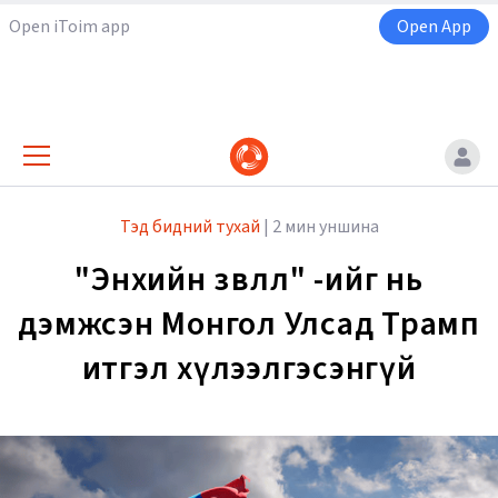
Open iToim app
Open App
Тэд бидний тухай
|
2 мин уншина
"Энхийн зөвлөл" -ийг нь
дэмжсэн Монгол Улсад Трамп
итгэл хүлээлгэсэнгүй