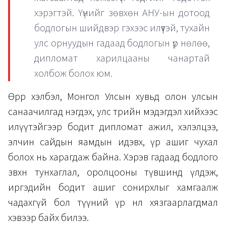
хэрэгтэй. Үүнийг зөвхөн АНУ-ын дотоод
бодлогын шийдвэр гэхээс илүүтэй, тухайн
улс орнуудын гадаад бодлогын үр нөлөө,
дипломат харилцааны чанартай
холбож болох юм.
Өөрөөр хэлбэл, Монгол Улсын хувьд олон улсын
санаачилгад нэгдэх, улс төрийн мэдэгдэл хийхээс
илүүтэйгээр бодит дипломат ажил, хэлэлцээ,
элчин сайдын яамдын идэвх, үр ашиг чухал
болох нь харагдаж байна. Хэрэв гадаад бодлого
зөвхөн тунхаглал, оролцооны түвшинд үлдэж,
иргэдийн бодит ашиг сонирхлыг хамгаалж
чадахгүй бол түүний үр нөлөө хязгаарлагдмал
хэвээр байх билээ.