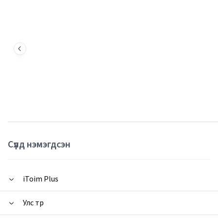
Сүүлд нэмэгдсэн
iToim Plus
Улс төр