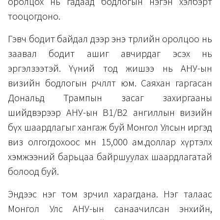
оролцох нь гадаад бодлогын нэгэн хэлбэрт
тооцогдоно.
Гэвч бодит байдал дээр энэ төрлийн оролцоо нь
заавал бодит ашиг авчирдаг эсэх нь
эргэлзээтэй. Үүний тод жишээ нь АНУ-ын
визийн бодлогын өөрчлөлт юм. Саяхан гаргасан
Дональд Трампын засаг захиргааны
шийдвэрээр АНУ-ын B1/B2 ангиллын визийн
бүх шаардлагыг хангаж буй Монгол Улсын иргэд
виз олгогдохоос өмнө 15,000 ам.доллар хүртэлх
хэмжээний барьцаа байршуулах шаардлагатай
болоод буй.
Эндээс нэг том зөрчил харагдана. Нэг талаас
Монгол Улс АНУ-ын санаачилсан энхийн,