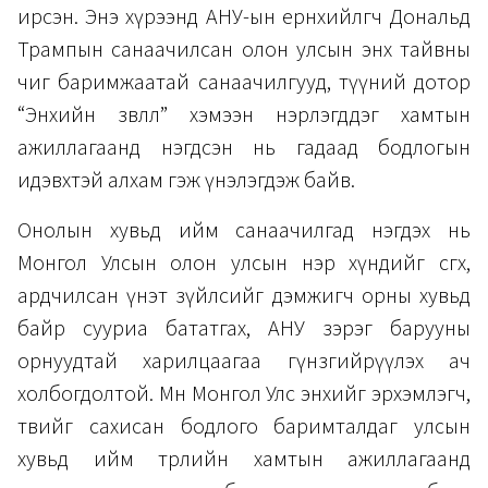
ирсэн. Энэ хүрээнд АНУ-ын ерөнхийлөгч Дональд
Трампын санаачилсан олон улсын энх тайвны
чиг баримжаатай санаачилгууд, түүний дотор
“Энхийн зөвлөл” хэмээн нэрлэгддэг хамтын
ажиллагаанд нэгдсэн нь гадаад бодлогын
идэвхтэй алхам гэж үнэлэгдэж байв.
Онолын хувьд ийм санаачилгад нэгдэх нь
Монгол Улсын олон улсын нэр хүндийг өсгөх,
ардчилсан үнэт зүйлсийг дэмжигч орны хувьд
байр сууриа бататгах, АНУ зэрэг барууны
орнуудтай харилцаагаа гүнзгийрүүлэх ач
холбогдолтой. Мөн Монгол Улс энхийг эрхэмлэгч,
төвийг сахисан бодлого баримталдаг улсын
хувьд ийм төрлийн хамтын ажиллагаанд