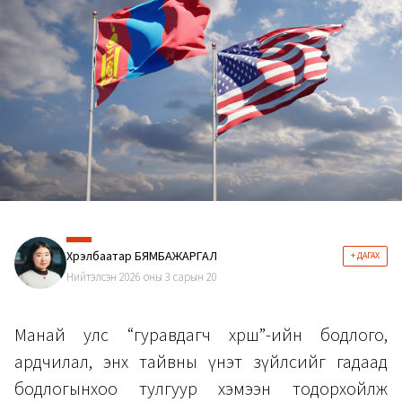
Хүрэлбаатар БЯМБАЖАРГАЛ
+ ДАГАХ
Нийтэлсэн 2026 оны 3 сарын 20
Манай улс “гуравдагч хөрш”-ийн бодлого,
ардчилал, энх тайвны үнэт зүйлсийг гадаад
бодлогынхоо тулгуур хэмээн тодорхойлж