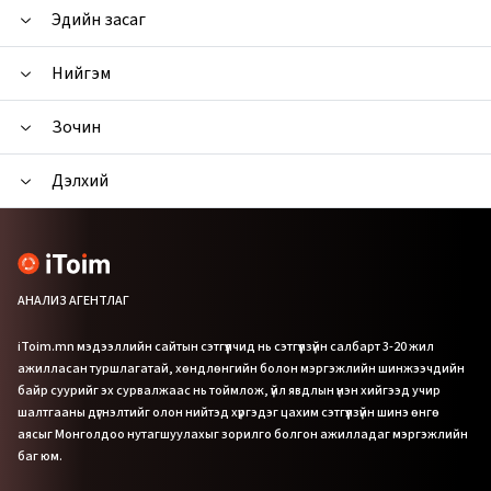
Эдийн засаг
Нийгэм
Зочин
Дэлхий
АНАЛИЗ АГЕНТЛАГ
iToim.mn мэдээллийн сайтын сэтгүүлчид нь сэтгүүлзүйн салбарт 3-20 жил
ажилласан туршлагатай, хөндлөнгийн болон мэргэжлийн шинжээчдийн
байр суурийг эх сурвалжаас нь тоймлож, үйл явдлын үнэн хийгээд учир
шалтгааны дүгнэлтийг олон нийтэд хүргэдэг цахим сэтгүүлзүйн шинэ өнгө
аясыг Монголдоо нутагшуулахыг зорилго болгон ажилладаг мэргэжлийн
баг юм.