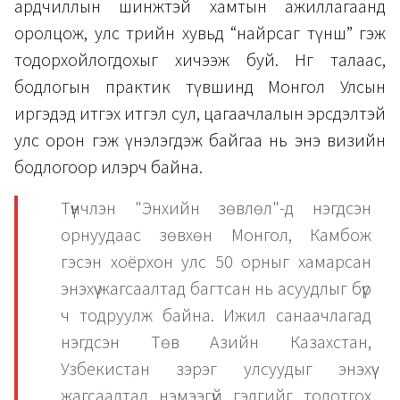
ардчиллын шинжтэй хамтын ажиллагаанд
оролцож, улс төрийн хувьд “найрсаг түнш” гэж
тодорхойлогдохыг хичээж буй. Нөгөө талаас,
бодлогын практик түвшинд Монгол Улсын
иргэдэд итгэх итгэл сул, цагаачлалын эрсдэлтэй
улс орон гэж үнэлэгдэж байгаа нь энэ визийн
бодлогоор илэрч байна.
Түүнчлэн "Энхийн зөвлөл"-д нэгдсэн
орнуудаас зөвхөн Монгол, Камбож
гэсэн хоёрхон улс 50 орныг хамарсан
энэхүү жагсаалтад багтсан нь асуудлыг бүр
ч тодруулж байна. Ижил санаачлагад
нэгдсэн Төв Азийн Казахстан,
Узбекистан зэрэг улсуудыг энэхүү
жагсаалтад нэмээгүй гэдгийг тодотгох