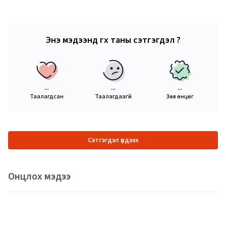
Энэ мэдээнд өгөх таны сэтгэгдэл ?
...
...
...
Таалагдсан
Таалагдаагүй
Зөв өнцөг
Сэтгэгдэл үлдээх
Онцлох мэдээ