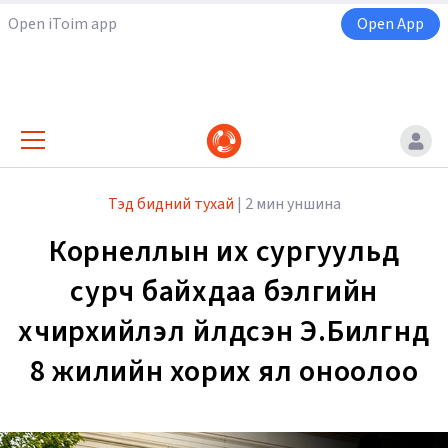
Open iToim app
Open App
Тэд бидний тухай
|
2 мин уншина
Корнеллын их сургуульд
сурч байхдаа бэлгийн
хүчирхийлэл үйлдсэн Э.Билгүүнд
8 жилийн хорих ял оноолоо