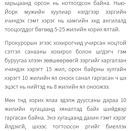
харьцаанд орсон нь нотлогдсон байна. Нью-
Йорк мужийн хуулиар нэгдүгээр зэргийн
хүчиндэх гэмт хэрэг нь хамгийн хүнд ангилалд
тооцогддог бөгөөд 5-25 жилийн хорих ялтай.
Прокурорын зүгээс хохирогчид учирсан ноцтой
сэтгэл санааны хохирол болон шүүгдэгч гэм
буруугаа хүлээн зөвшөөрөөгүй зэргийг харгалзан
хүчиндэх хэрэгт 15 жил, орон байрны хулгайн
хэрэгт 10 жилийн ял оноох санал гаргасан ч шүүх
эцэст нь нийтэд нь 8 жилийн ял оноожээ.
Мөн түүнд хорих ялаа эдэлж дууссаны дараа 10
жилийн хугацаанд хяналтад байх шийдвэр
гаргасан байна. Энэ хугацаанд дахин гэмт хэрэг
үйлдэхгүй, шүүхээс тогтоосон үүргийг биелүүлэх