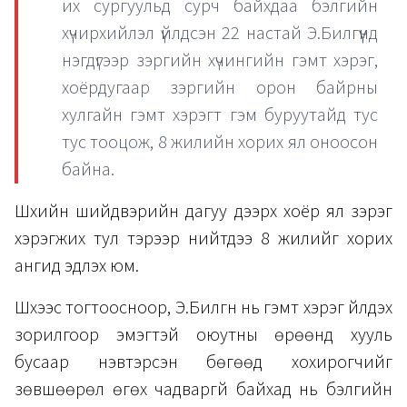
их сургуульд сурч байхдаа бэлгийн
хүчирхийлэл үйлдсэн 22 настай Э.Билгүүнд
нэгдүгээр зэргийн хүчингийн гэмт хэрэг,
хоёрдугаар зэргийн орон байрны
хулгайн гэмт хэрэгт гэм буруутайд тус
тус тооцож, 8 жилийн хорих ял оноосон
байна.
Шүүхийн шийдвэрийн дагуу дээрх хоёр ял зэрэг
хэрэгжих тул тэрээр нийтдээ 8 жилийг хорих
ангид эдлэх юм.
Шүүхээс тогтоосноор, Э.Билгүүн нь гэмт хэрэг үйлдэх
зорилгоор эмэгтэй оюутны өрөөнд хууль
бусаар нэвтэрсэн бөгөөд хохирогчийг
зөвшөөрөл өгөх чадваргүй байхад нь бэлгийн