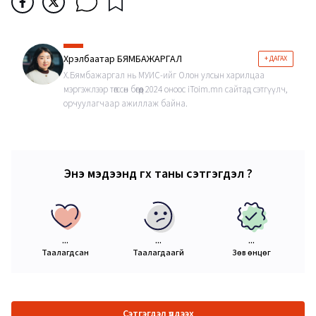
Хүрэлбаатар БЯМБАЖАРГАЛ
+ ДАГАХ
Х.Бямбажаргал нь МУИС-ийг Олон улсын харилцаа
мэргэжлээр төгссөн бөгөөд 2024 оноос iToim.mn сайтад сэтгүүлч,
орчуулагчаар ажиллаж байна.
Энэ мэдээнд өгөх таны сэтгэгдэл ?
...
...
...
Таалагдсан
Таалагдаагүй
Зөв өнцөг
Сэтгэгдэл үлдээх