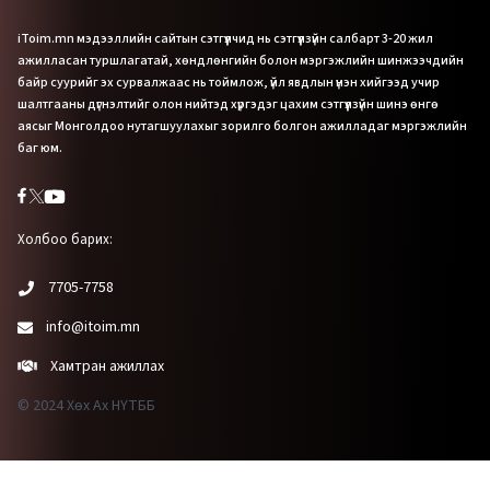
iToim.mn мэдээллийн сайтын сэтгүүлчид нь сэтгүүлзүйн салбарт 3-20 жил
ажилласан туршлагатай, хөндлөнгийн болон мэргэжлийн шинжээчдийн
байр суурийг эх сурвалжаас нь тоймлож, үйл явдлын үнэн хийгээд учир
шалтгааны дүгнэлтийг олон нийтэд хүргэдэг цахим сэтгүүлзүйн шинэ өнгө
аясыг Монголдоо нутагшуулахыг зорилго болгон ажилладаг мэргэжлийн
баг юм.
Холбоо барих:
7705-7758
info@itoim.mn
Хамтран ажиллах
© 2024 Хөх Ах НҮТББ