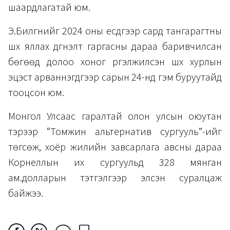
шаардлагатай юм.
Э.Билгүүнийг 2024 оны есдүгээр сард тангарагтны
шүүх яллах дүгнэлт гаргасны дараа баривчилсан
бөгөөд долоо хоног үргэлжилсэн шүүх хурлын
эцэст арваннэгдүгээр сарын 24-нд гэм буруутайд
тооцсон юм.
Монгол Улсаас гаралтай олон улсын оюутан
тэрээр “Томүжин альтернатив сургууль”-ийг
төгсөж, хоёр жилийн завсарлага авсны дараа
Корнеллын их сургуульд 328 мянган
ам.долларын тэтгэлгээр элсэн суралцаж
байжээ.