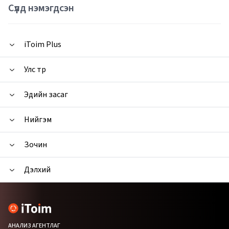
Сүүлд нэмэгдсэн
iToim Plus
Улс төр
Эдийн засаг
Нийгэм
Зочин
Дэлхий
АНАЛИЗ АГЕНТЛАГ