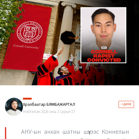
Хүрэлбаатар БЯМБАЖАРГАЛ
+ ДАГАХ
Нийтэлсэн 2026 оны 2 сарын 27
АНУ-ын анхан шатны шүүхээс Коннелын