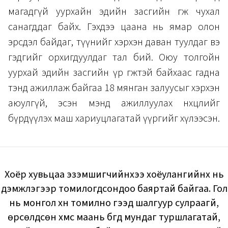
магадгүй уурхайн эдийн засгийн өгөөж чухал
санагддаг байх. Гэхдээ цаана нь ямар олон
эрсдэл байдаг, түүнийг хэрхэн даван туулдаг вэ
гэдгийг орхигдуулдаг тал бий. Оюу толгойн
уурхай эдийн засгийн үр өгөөжтэй байхаас гадна
тэнд ажиллаж байгаа 18 мянган залуусыг хэрхэн
аюулгүй, эсэн мэнд ажиллуулах нөхцлийг
бүрдүүлэх маш хариуцлагатай үүргийг хүлээсэн.
Хоёр хувьцаа эзэмшигчийнхээ хоёулангийнх нь
дэмжлэгээр томилогдсондоо баяртай байгаа. Гол
нь монгол хүн томилно гээд шалгуур сулраагүй,
өрсөлдсөн хүмүүс маань бүгд мундаг туршлагатай,