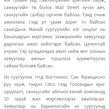
Мөн тухайн үед Нью-Йоркийн хөрөнгийн бирж,
санхүүгийн төв болох Wall Street хүчээ авч,
санхүүгийн салбар оргилж байлаа. Тэнд очиж
ажиллана гээд өөртөө урам зориг өгч байсан
санагдана. Манай сургуулийн нэг онцлог нь
бакалаврын мэргэжил эзэмшихийн хажуугаар
дадлагын ажил хийлгэдэг байсан. Цалинтай
учраас тэр хугацаандаа ажил хийж мөнгө олохын
хажуугаар ажлын туршлага хуримтлуулах
сайхан боломж байсан.
Их сургуулиа төгсөөд Бостоноос Сан Франциско
руу нүүж, тэндээ Citco гээд Голландын хөрөнгө
оруулалт, санхүүгийн үйлчилгээний компанид
10 гаруй жил мэргэжлээрээ ажилласан.
Хажуугаар нь Беркелигийн их сургуульд