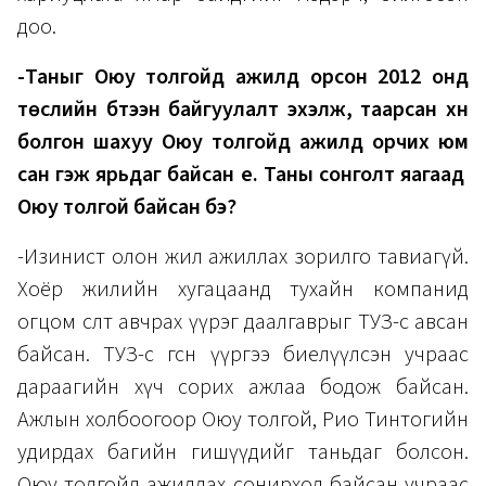
доо.
-Таныг Оюу толгойд ажилд орсон 2012 онд
төслийн бүтээн байгуулалт эхэлж, таарсан хүн
болгон шахуу Оюу толгойд ажилд орчих юм
сан гэж ярьдаг байсан үе. Таны сонголт яагаад
Оюу толгой байсан бэ?
-Изинист олон жил ажиллах зорилго тавиагүй.
Хоёр жилийн хугацаанд тухайн компанид
огцом өсөлт авчрах үүрэг даалгаврыг ТУЗ-өөсөө авсан
байсан. ТУЗ-өөс өгсөн үүргээ биелүүлсэн учраас
дараагийн хүч сорих ажлаа бодож байсан.
Ажлын холбоогоор Оюу толгой, Рио Тинтогийн
удирдах багийн гишүүдийг таньдаг болсон.
Оюу толгойд ажиллах сонирхол байсан учраас