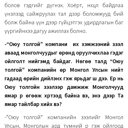
болов гэдгийг дүгнэх. Хоёрт, нөхцөл байдлаа
үнэлээд сайжруулах тал дээр боломжууд бий
болж байна үүн дээр гүйцэтгэх удирдлагын баг
үүргийнхээ дагуу ажиллах болно.
-“Оюу толгой” компани их хэмжээний зээл
аваад монголчуудыг өрөнд оруулчихлаа гэдэг
ойлголт нийгэмд байдаг. Нөгөө талд “Оюу
толгой” компанийн өр Монгол Улсын нийт
гадаад өрийн дийлэнх гэж ярьдаг шүү дээ. Ер нь
Оюу толгойн зээлээр дамжиж Монголчууд
ямар үр өгөөж хүртээд байна вэ, энэ дээр Та
ямар тайлбар хийх вэ?
-“Оюу толгой” компанийн зээлийг Монгол
Улсын, Монголын ард түмний өр гэж ойлгоод