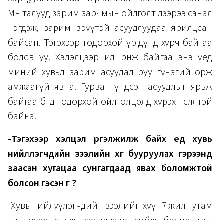
Мөн талууд зарим зарчмын ойлголт дээрээ санал
нэгдэж, зарим зөрүүтэй асуудлуудаа ярилцсан
байсан. Тэгэхээр тодорхой үр дүнд хүрч байгаа
болов уу. Хэлэлцээр ид өрнөж байгаа энэ үед
миний хувьд зарим асуудал руу гүнзгий орж
амжаагүй явна. Гурван үндсэн асуудлыг ярьж
байгаа бөгөөд тодорхой ойлголцолд хүрэх төсөөлөлтэй
байна.
-Тэгэхээр хэлцэл үргэлжилж байх үед хувь
нийлүүлэгчдийн зээлийн хүүг бууруулах гэрээнд
заасан хугацаа сунгагдаад явах боломжтой
болсон гэсэн үг үү?
-Хувь нийлүүлэгчдийн зээлийн хүүг 7 жил тутам