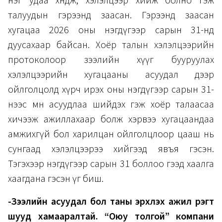
нэг удаа хөндөж, хэлэлцээр хийж болно гэж
талуудын гэрээнд заасан. Гэрээнд заасан
хугацаа 2026 оны нэгдүгээр сарын 31-нд
дуусахаар байсан. Хоёр талын хэлэлцээрийн
протоколоор зээлийн хүүг бууруулах
хэлэлцээрийн хугацааны асуудал дээр
ойлголцолд хүрч ирэх оны нэгдүгээр сарын 31-
нээс өмнө асуудлаа шийдэх гэж хоёр талаасаа
хичээж ажиллахаар болж хэрвээ хугацаандаа
амжихгүй бол харилцан ойлголцлоор цааш нь
сунгаад хэлэлцээрээ хийгээд явъя гэсэн.
Тэгэхээр нэгдүгээр сарын 31 боллоо гээд хаалга
хаагдана гэсэн үг биш.
-Зээлийн асуудал бол таны эрхлэх ажил үүрэгт
шууд хамааралтай. “Оюу толгой” компани