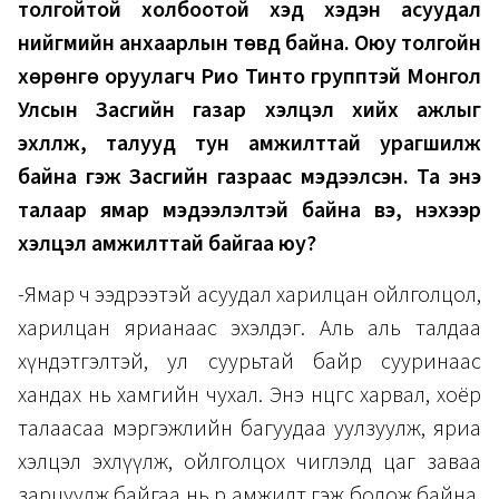
толгойтой холбоотой хэд хэдэн асуудал
нийгмийн анхаарлын төвд байна. Оюу толгойн
хөрөнгө оруулагч Рио Тинто групптэй Монгол
Улсын Засгийн газар хэлцэл хийх ажлыг
эхлүүлж, талууд тун амжилттай урагшилж
байна гэж Засгийн газраас мэдээлсэн. Та энэ
талаар ямар мэдээлэлтэй байна вэ, үнэхээр
хэлцэл амжилттай байгаа юу?
-Ямар ч ээдрээтэй асуудал харилцан ойлголцол,
харилцан ярианаас эхэлдэг. Аль аль талдаа
хүндэтгэлтэй, ул суурьтай байр сууринаас
хандах нь хамгийн чухал. Энэ өнцгөөс харвал, хоёр
талаасаа мэргэжлийн багуудаа уулзуулж, яриа
хэлцэл эхлүүлж, ойлголцох чиглэлд цаг заваа
зарцуулж байгаа нь өөрөө амжилт гэж бодож байна.