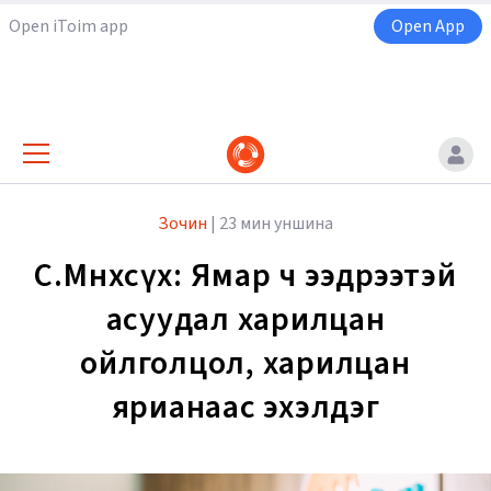
Open iToim app
Open App
Зочин
|
23 мин уншина
С.Мөнхсүх: Ямар ч ээдрээтэй
асуудал харилцан
ойлголцол, харилцан
ярианаас эхэлдэг