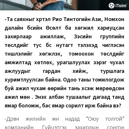
-Та саяхныг хүртэл Рио Тинтогийн Ази, Номхон
далайн бүсийн Өсөлт ба хөгжил хариуцсан
захирлаар ажиллаж, Зэсийн группийн
төслүүдийг тус бүс нутагт тэлэхэд чиглэсэн
түншлэлийг хөгжүүлэх, томоохон төслүүдийг
амжилтад хөтлөх, урагшлуулах зэрэг чухал
ажлуудыг гардан хийж, туршлага
хуримтлуулсан байна. Одоо таны томилогдож
буй ажил чухам өөрийн тань хүсэж мөрөөдсөн
ажил мөн үү. Энэхүү албан тушаалыг дагаад танд
ямар боломж, бас ямар сорилт ирж байна вэ?
-Дөрвөн жилийн өмнө надад “Оюу толгой”
компанийн Гүйцэтгэх захирлын сонгон