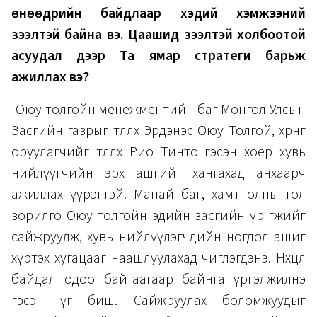
өнөөдрийн байдлаар хэдий хэмжээний
зээлтэй байна вэ. Цаашид зээлтэй холбоотой
асуудал дээр Та ямар стратеги барьж
ажиллах вэ?
-Оюу толгойн менежментийн баг Монгол Улсын
Засгийн газрыг төлөөлөх Эрдэнэс Оюу Толгой, хөрөнгө
оруулагчийг төлөөлөх Рио Тинто гэсэн хоёр хувь
нийлүүгчийн эрх ашгийг хангахад анхаарч
ажиллах үүрэгтэй. Манай баг, хамт олны гол
зорилго Оюу толгойн эдийн засгийн үр өгөөжийг
сайжруулж, хувь нийлүүлэгчдийн ногдол ашиг
хүртэх хугацааг наашлуулахад чиглэгдэнэ. Нөхцөл
байдал одоо байгаагаар байнга үргэлжилнэ
гэсэн үг биш. Сайжруулах боломжуудыг