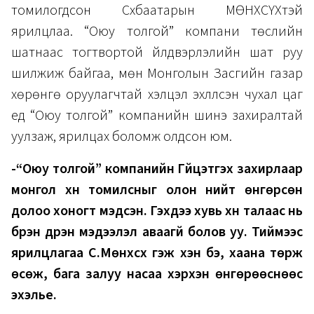
томилогдсон Сүхбаатарын МӨНХСҮХтэй
ярилцлаа. “Оюу толгой” компани төслийн
шатнаас тогтвортой үйлдвэрлэлийн шат руу
шилжиж байгаа, мөн Монголын Засгийн газар
хөрөнгө оруулагчтай хэлцэл эхлүүлсэн чухал цаг
үед “Оюу толгой” компанийн шинэ захиралтай
уулзаж, ярилцах боломж олдсон юм.
-“Оюу толгой” компанийн Гүйцэтгэх захирлаар
монгол хүн томилсныг олон нийт өнгөрсөн
долоо хоногт мэдсэн. Гэхдээ хувь хүн талаас нь
бүрэн дүүрэн мэдээлэл аваагүй болов уу. Тиймээс
ярилцлагаа С.Мөнхсүх гэж хэн бэ, хаана төрж
өсөж, бага залуу насаа хэрхэн өнгөрөөснөөс
эхэлье.