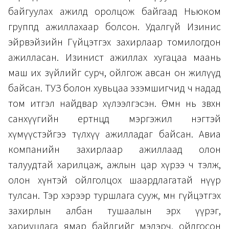
байгуулах ажилд оролцож байгаад Ньюком
группд ажиллахаар болсон. Удалгүй Изинис
эйрвэйзийн Гүйцэтгэх захирлаар томилогдон
ажилласан. Изинист ажиллах хугацаа маань
маш их зүйлийг сурч, ойлгож авсан он жилүүд
байсан. ТУЗ болон хувьцаа эзэмшигчид ч надад
том итгэл найдвар хүлээлгэсэн. Өмнө нь зөвхөн
санхүүгийн ертөнцөд мэргэжил нэгтэй
хүмүүстэйгээ түлхүү ажилладаг байсан. Авиа
компанийн захирлаар ажиллаад олон
талуудтай харилцаж, ажлын цар хүрээ ч тэлж,
олон хүнтэй ойлголцох шаардлагатай нүүр
тулсан. Тэр хэрээр туршлага сууж, мөн гүйцэтгэх
захирлын албан тушаалын эрх үүрэг,
хариуцлага ямар байдгийг мэдэрч, ойлгосон