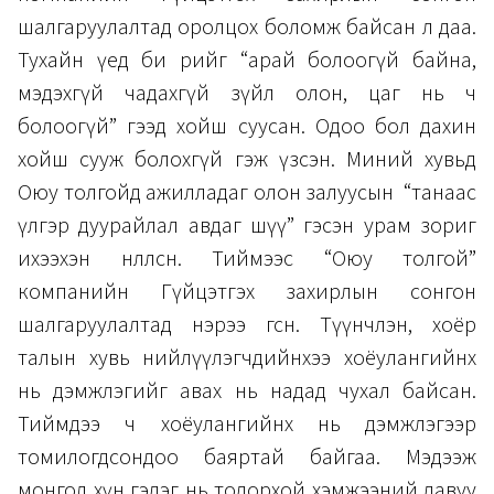
шалгаруулалтад оролцох боломж байсан л даа.
Тухайн үед би өөрийгөө “арай болоогүй байна,
мэдэхгүй чадахгүй зүйл олон, цаг нь ч
болоогүй” гээд хойш суусан. Одоо бол дахин
хойш сууж болохгүй гэж үзсэн. Миний хувьд
Оюу толгойд ажилладаг олон залуусын “танаас
үлгэр дуурайлал авдаг шүү” гэсэн урам зориг
ихээхэн нөлөөлсөн. Тиймээс “Оюу толгой”
компанийн Гүйцэтгэх захирлын сонгон
шалгаруулалтад нэрээ өгсөн. Түүнчлэн, хоёр
талын хувь нийлүүлэгчдийнхээ хоёулангийнх
нь дэмжлэгийг авах нь надад чухал байсан.
Тиймдээ ч хоёулангийнх нь дэмжлэгээр
томилогдсондоо баяртай байгаа. Мэдээж
монгол хүн гэдэг нь тодорхой хэмжээний давуу