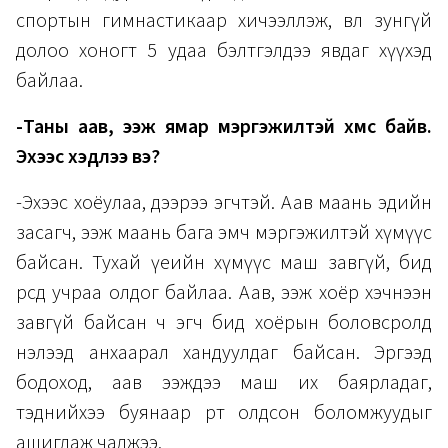
спортын гимнастикаар хичээллэж, өвөл зунгүй
долоо хоногт 5 удаа бэлтгэлдээ явдаг хүүхэд
байлаа.
-Таны аав, ээж ямар мэргэжилтэй хүмүүс байв.
Эхээс хэдүүлээ вэ?
-Эхээс хоёулаа, дээрээ эгчтэй. Аав маань эдийн
засагч, ээж маань бага эмч мэргэжилтэй хүмүүс
байсан. Тухай үеийн хүмүүс маш завгүй, бид
өөрсдөө учраа олдог байлаа. Аав, ээж хоёр хэчнээн
завгүй байсан ч эгч бид хоёрын боловсролд
нэлээд анхаарал хандуулдаг байсан. Эргээд
бодоход, аав ээждээ маш их баярладаг,
тэднийхээ буянаар өөртөө олдсон боломжуудыг
ашиглаж чаджээ.