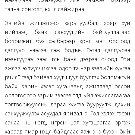
нэмэгдэнэ. Санхүүжилтийн хэмжээ хязгаар
тэлнэ, сонголт, нөхцөл сайжирна.
Энгийн жишээгээр харьцуулбал, хоёр хүн
нийлээд банк санхүүгийн байгууллагаас
боломжит бүх хэлбэрээр хөрөнгө мөнгө босгоод
дэлгүүр нээлээ гэж бодъё. Гэтэл дэлгүүрээ
нээнгүүтээ зээл өгсөн банк дээрээ очоод “би
ажлаа эхлүүлчихлээ, одоо та нар зээлийн хүүгээ
өөрчил” гээд байвал хүүг шууд буулгах боломжгүй
байх. Харин хэсэг хугацаанд ажиллаад олсон
орлогоосоо зарим зээлээ төлөөд, үйл ажиллагаагаа
тогтворжуулсны дараа хүүгээ бууруулж, дахин
санхүүжүүлэх асуудал яривал өөр. Гол хэлэх гэсэн
санаа нь нэгд, өнгөрсөн цаг хугацаагаа эргэж
хараад ямар нөхцөл байдлаас яаж энэ бүхэн бий