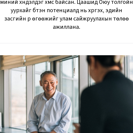
миний хүндэлдэг хүмүүс байсан. Цаашид Оюу толгойн
уурхайг бүтэн потенциалд нь хүргэх, эдийн
засгийн үр өгөөжийг улам сайжруулахын төлөө
ажиллана.