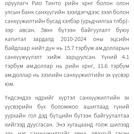
оруулагч Рио Тинто өөрийн хөрөнгө болон олон
улсын банк санхүүгийн зээлдэгчдээс зээл болон
санхүүжилтийн бусад хэлбэр (урьдчилгаа төлбөр)-
ээр авсан. Зөвхөн бүтээн байгуулалт буюу
капитал зардалд 2010-2024 оны эцсийн
байдлаар нийт дүн нь 15.7 тэрбум ам.долларын
санхүүжүүлэлт хийж зарцуулсан. Үүний 4.1
тэрбум ам.доллар нь өөрийн хөрөнгө, 11.6 тэрбум
ам.доллар нь зээлийн санхүүжилтийн эх үүсвэр
юм.
Үндсэндээ өнөөдрийг хүртэл санхүүжилтийн эх
үүсвэрийн бүх боломжоо ашиглаад гүний
уурхайн гол дэд бүтцийн бүтээн байгуулалтаа
хийгээд дуусгасан. Энэ хугацаанд голж шилээд
аль нэг санхүүжилтийг авна, авахгүй гэсэн