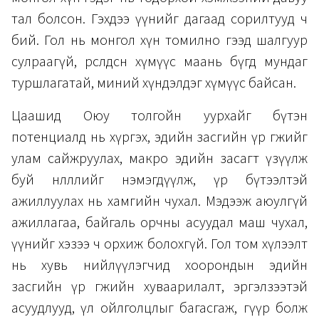
тал болсон. Гэхдээ үүнийг дагаад сорилтууд ч
бий. Гол нь монгол хүн томилно гээд шалгуур
сулраагүй, өрсөлдсөн хүмүүс маань бүгд мундаг
туршлагатай, миний хүндэлдэг хүмүүс байсан.
Цаашид Оюу толгойн уурхайг бүтэн
потенциалд нь хүргэх, эдийн засгийн үр өгөөжийг
улам сайжруулах, макро эдийн засагт үзүүлж
буй нөлөөллийг нэмэгдүүлж, үр бүтээлтэй
ажиллуулах нь хамгийн чухал. Мэдээж аюулгүй
ажиллагаа, байгаль орчны асуудал маш чухал,
үүнийг хэзээ ч орхиж болохгүй. Гол том хүлээлт
нь хувь нийлүүлэгчид хоорондын эдийн
засгийн үр өгөөжийн хуваарилалт, эргэлзээтэй
асуудлууд, үл ойлголцлыг багасгаж, гүүр болж