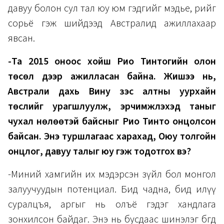
давуу болон сул тал юу юм гэдгийг мэдье, өөрийгөө
сорьё гэж шийдээд Австралид ажиллахаар
явсан.
-Та 2015 оноос хойш Рио Тинтогийн олон
төсөл дээр ажилласан байна. Жишээ нь,
Австрали дахь Вину зэс алтны уурхайн
төслийг урагшлуулж, эрчимжүүлэхэд таныг
чухал нөлөөтэй байсныг Рио Тинто онцолсон
байсан. Энэ туршлагаас харахад, Оюу толгойн
онцлог, давуу талыг юу гэж тодотгох вэ?
-Миний хамгийн их мэдэрсэн зүйл бол монгол
залуучуудын потенциал. Бид чадна, бид илүү
суралцъя, аргыг нь олъё гэдэг хандлага
зонхилсон байдаг. Энэ нь бусдаас шинэлэг бөгөөд