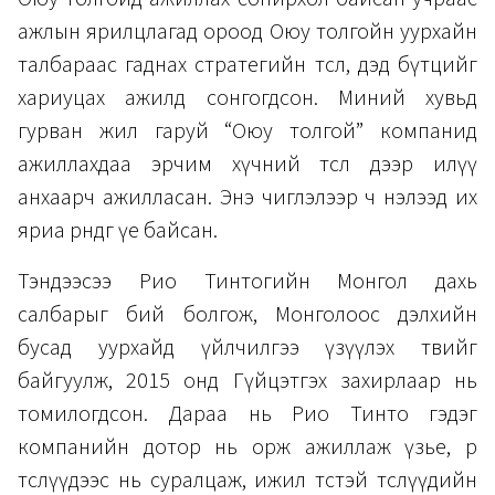
ажлын ярилцлагад ороод Оюу толгойн уурхайн
талбараас гаднах стратегийн төсөл, дэд бүтцийг
хариуцах ажилд сонгогдсон. Миний хувьд
гурван жил гаруй “Оюу толгой” компанид
ажиллахдаа эрчим хүчний төсөл дээр илүү
анхаарч ажилласан. Энэ чиглэлээр ч нэлээд их
яриа өрнөдөг үе байсан.
Тэндээсээ Рио Тинтогийн Монгол дахь
салбарыг бий болгож, Монголоос дэлхийн
бусад уурхайд үйлчилгээ үзүүлэх төвийг
байгуулж, 2015 онд Гүйцэтгэх захирлаар нь
томилогдсон. Дараа нь Рио Тинто гэдэг
компанийн дотор нь орж ажиллаж үзье, өөр
төслүүдээс нь суралцаж, ижил төстэй төслүүдийн