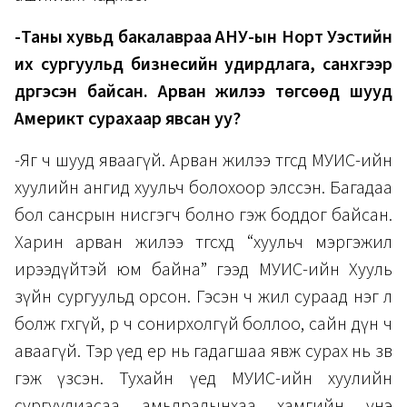
-Таны хувьд бакалавраа АНУ-ын Норт Уэстийн
их сургуульд бизнесийн удирдлага, санхүүгээр
дүүргэсэн байсан. Арван жилээ төгсөөд шууд
Америкт сурахаар явсан уу?
-Яг ч шууд яваагүй. Арван жилээ төгсөөд МУИС-ийн
хуулийн ангид хуульч болохоор элссэн. Багадаа
бол сансрын нисгэгч болно гэж боддог байсан.
Харин арван жилээ төгсөхдөө “хуульч мэргэжил
ирээдүйтэй юм байна” гээд МУИС-ийн Хууль
зүйн сургуульд орсон. Гэсэн ч жил сураад нэг л
болж өгөхгүй, өөрөө ч сонирхолгүй боллоо, сайн дүн ч
аваагүй. Тэр үед ер нь гадагшаа явж сурах нь зөв
гэж үзсэн. Тухайн үед МУИС-ийн хуулийн
сургуулиасаа амьдралынхаа хамгийн үнэ