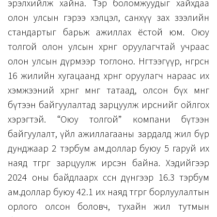
эрэлхийлж хайна. Тэр боломжуудыг хайхдаа
олон улсын гэрээ хэлцэл, санхүү зах зээлийн
стандартыг барьж ажиллах ёстой юм. Оюу
толгой олон улсын хөрөнгө оруулагчтай учраас
олон улсын дүрмээр тоглоно. Нөгөөтээгүүр, өнгөрсөн
16 жилийн хугацаанд хөрөнгө оруулагч нараас их
хэмжээний хөрөнгө мөнгө татаад, олсон бүх мөнгөө
бүтээн байгуулалтад зарцуулж ирснийг ойлгох
хэрэгтэй. “Оюу толгой” компани бүтээн
байгуулалт, үйл ажиллагааны зардалд жил бүр
дунджаар 2 тэрбум ам.доллар буюу 5 гаруй их
наяд төгрөг зарцуулж ирсэн байна. Хэдийгээр
2024 оны байдлаарх өссөн дүнгээр 16.3 тэрбум
ам.доллар буюу 42.1 их наяд төгрөг борлуулалтын
орлого олсон боловч, тухайн жил тутмын