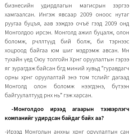
бизнесийн удирдлагын магисрын зэргээ
хамгаалсан. Ингэж явсаар 2009 оноос нутаг
руугаа буцъя, аав ээждээ очъё гээд 2009 онд
Монголдоо ирсэн. Монголд ажил буцалж, олон
боломж, өөрчлөлтүүд бий болж, би тэрнээс
хоцроод байгаа юм шиг мэдрэмж авсан. Мөн
тухайн үед Оюу толгойн Хөрөнгө оруулалтын гэрээ
яг зурагдаж байсан бөгөөд миний хувьд “гуравдагч
орны хөрөнгө оруулалтай энэ том төслийг дагаад
Монголд олон боломж нээгдэнэ, бүтээн
байгуулалтууд өрнөх нь” гэж харсан.
-Монголдоо ирээд агаарын тээвэрлэгч
компанийг удирдсан байдаг байх аа?
-Ирээд Монголын анхны хөрөнгө оруулалтын сан