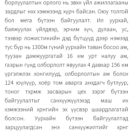
борлуулалтын орлого нь зөвхөн үйл ажиллагааны
зардлыг нөхөх хэмжээнд хүрч байсан. Оюу толгой
бол мега бүтээн байгуулалт. Ил уурхай,
баяжуулах үйлдвэр, эрчим хүч, дулаан, ус,
тээвэр ложистикийн дэд бүтцүүд дээр нэмээд
тус бүр нь 1300м гүний уурхайн таван босоо ам,
туузан дамжуургатай 16 км урт налуу ам,
газрын гүнд олборлолт явуулах 4 давхар 156 км
үргэлжлэх хонгилууд, олборлолтын ам болох
124 юүлүүр, хоёр том аварга анхдагч бутлуур,
тоног төхөрөөмж засварын цех зэрэг бүтээн
байгуулалтыг санхүүжүүлэхэд маш их
хэмжээний хөрөнгийн эх үүсвэр шаардлагатай
болсон. Уурхайн бүтээн байгуулалтад
зарцуулагдсан энэ санхүүжилтийг хөрөнгө