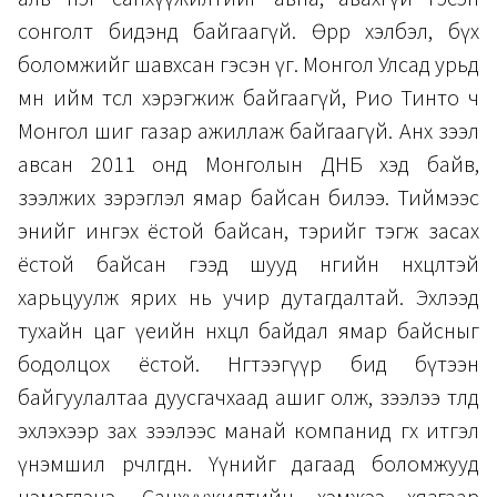
сонголт бидэнд байгаагүй. Өөрөөр хэлбэл, бүх
боломжийг шавхсан гэсэн үг. Монгол Улсад урьд
өмнө ийм төсөл хэрэгжиж байгаагүй, Рио Тинто ч
Монгол шиг газар ажиллаж байгаагүй. Анх зээл
авсан 2011 онд Монголын ДНБ хэд байв,
зээлжих зэрэглэл ямар байсан билээ. Тиймээс
энийг ингэх ёстой байсан, тэрийг тэгж засах
ёстой байсан гээд шууд өнөөгийн нөхцөлтэй
харьцуулж ярих нь учир дутагдалтай. Эхлээд
тухайн цаг үеийн нөхцөл байдал ямар байсныг
бодолцох ёстой. Нөгөөтээгүүр бид бүтээн
байгуулалтаа дуусгачхаад ашиг олж, зээлээ төлөөд
эхлэхээр зах зээлээс манай компанид өгөх итгэл
үнэмшил өөрчлөгдөнө. Үүнийг дагаад боломжууд