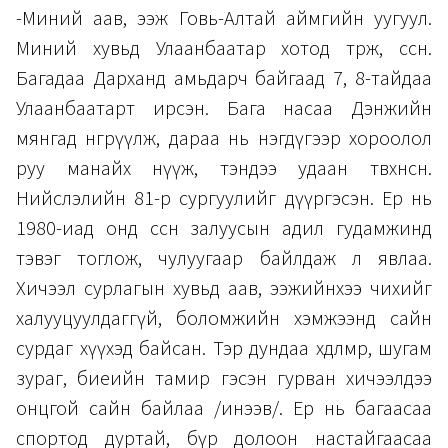
-Миний аав, ээж Говь-Алтай аймгийн уугуул.
Миний хувьд Улаанбаатар хотод төрж, өссөн.
Багадаа Дарханд амьдарч байгаад 7, 8-тайдаа
Улаанбаатарт ирсэн. Бага насаа Дэнжийн
мянгад өнгөрүүлж, дараа нь нэгдүгээр хороолол
руу манайх нүүж, тэндээ удаан төвхнөсөн.
Нийслэлийн 81-р сургуулийг дүүргэсэн. Ер нь
1980-иад онд өссөн залуусын адил гудамжинд
тэвэг тоглож, чулуугаар байлдаж л явлаа.
Хичээл сурлагын хувьд аав, ээжийнхээ чихийг
халууцуулдаггүй, боломжийн хэмжээнд сайн
сурдаг хүүхэд байсан. Тэр дундаа хөдөлмөр, шугам
зураг, биеийн тамир гэсэн гурван хичээлдээ
онцгой сайн байлаа /инээв/. Ер нь багаасаа
спортод дуртай, бүр долоон настайгаасаа