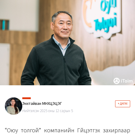
Энхтайван МӨНХЦЭЦЭГ
+ ДАГАХ
Нийтэлсэн 2025 оны 12 сарын 5
“Оюу толгой” компанийн Гүйцэтгэх захирлаар