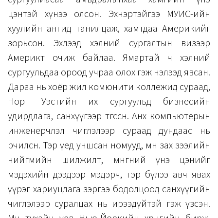
цэнтэй хүнээ олсон. Эхнэртэйгээ МУИС-ийн
хуулийн ангид танилцаж, хамтдаа Америкийг
зорьсон. Эхлээд хэлний сургалтын визээр
Америкт очиж байлаа. Ямартай ч хэлний
сургуульдаа ороод учраа олох гэж нэлээд явсан.
Дараа нь хоёр жил комюнити коллежид сураад,
Норт Уэстийн их сургуульд бизнесийн
удирдлага, санхүүгээр төгссөн. Анх компьютерын
инженерчлэл чиглэлээр сураад дундаас нь
өөрчилсөн. Тэр үед уншсан номууд, мөн зах зээлийн
нийгмийн шилжилт, мөнгөний үнэ цэнийг
мэдэхийн дээдээр мэдэрч, гэр бүлээ авч явах
үүрэг хариуцлага зэргээ бодолцоод санхүүгийн
чиглэлээр суралцах нь ирээдүйтэй гэж үзсэн.