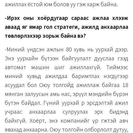
ажиллах ёстой юм болов уу гэж харж байна.
-Ирэх оны хоёрдугаар сараас ажлаа хүлээж
аваад яг ямар гол стратеги, ажилд анхаарлаа
төвлөрүүлэхээр зорьж байна вэ?
-Миний үндсэн ажлын 80 хувь нь уурхай дээр.
Энэ уурхайн бүтээн байгуулалт дууслаа гээд
автомат машин шиг ажиллахгүй. Тиймээс
миний хувьд ажилдаа баримтлах нэгдүгээр
асуудал бол Оюу толгойд ажиллаж байгаа 18
мянган залуусын амь нас, эрүүл мэндийн бүрэн
бүтэн байдал. Гүний уурхай өөрөө эрсдэлтэй ажил
учраас анхаарлаа сулруулах эрх бидэнд
байхгүй. Хоёрт, энэ компанийг үр өгөөжтэй авч
явахад анхаарна. Оюу толгойн олборлолт дутуу,