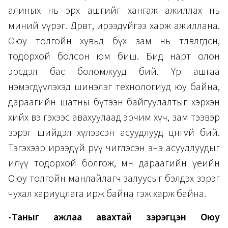
алиных нь эрх ашгийг хангаж ажиллах нь
миний үүрэг. Дөрөвт, ирээдүйгээ харж ажиллана.
Оюу толгойн хувьд бүх зам нь төлөвлөгдсөн,
тодорхой болсон юм биш. Бид нарт олон
эрсдэл бас боломжууд бий. Үр ашгаа
нэмэгдүүлэхэд шинэлэг технологиуд юу байна,
дараагийн шатны бүтээн байгуулалтыг хэрхэн
хийх вэ гэхээс авахуулаад эрчим хүч, зам тээвэр
зэрэг шийдэл хүлээсэн асуудлууд цөөнгүй бий.
Тэгэхээр ирээдүй рүү чиглэсэн энэ асуудлуудыг
илүү тодорхой болгож, мөн дараагийн үеийн
Оюу толгойн манлайлагч залуусыг бэлдэх зэрэг
чухал хариуцлага ирж байна гэж харж байна.
-Таныг ажлаа авахтай зэрэгцэн Оюу