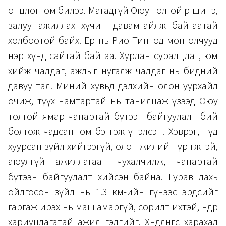
онцлог юм билээ. Магадгүй Оюу толгой өөрөө шинэ,
залуу ажиллах хүчин давамгайлж байгаатай
холбоотой байх. Ер нь Рио Тинтод монголчууд
нэр хүнд сайтай байгаа. Хурдан суралцдаг, юм
хийж чаддаг, ажлыг нугалж чаддаг нь бидний
давуу тал. Миний хувьд дэлхийн олон уурхайд
очиж, түүх намтартай нь танилцаж үзээд Оюу
толгой ямар чанартай бүтээн байгуулалт бий
болгож чадсан юм бэ гэж үнэлсэн. Хэврэг, нүд
хуурсан зүйл хийгээгүй, олон жилийн үр өгөөжтэй,
аюулгүй ажиллагааг чухалчилж, чанартай
бүтээн байгуулалт хийсэн байна. Гурав дахь
ойлгосон зүйл нь 1.3 км-ийн гүнээс эрдсийг
гаргаж ирэх нь маш амаргүй, сорилт ихтэй, өндөр
хариуцлагатай ажил гэдгийг. Хөндлөнгөөс харахад