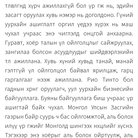
төлөвлөгөөндөө хүрч ажиллахгүй бол үр өгөөж нь, эдийн
засагт оруулах хувь нэмэр нь доголдоно. Гүний
уурхайн ашиглалт оргил үедээ хүрэх нь маш
чухал учраас энэ чиглэлд онцгой анхаарна.
Гуравт, хоёр талын үл ойлголцлыг сайжруулах,
зангилаа болсон асуудлуудыг шийдвэрлэхийн
төлөө ажиллана. Хувь хүний хувьд танай, манай
гэлтгүй үл ойлголцол байвал ярилцаж, гарц
гаргалгааг нээж ажиллана. Рио Тинто бол
гаднын хөрөнгө оруулагч, уул уурхайн бизнесийн
байгууллага. Буяны байгууллага биш учраас үр
ашигтай байх чухал. Монгол Улсын Засгийн
газрын байр суурь ч бас ойлгомжтой, аль болох
илүү үр өгөөжийг Монголд шингээх нөхцөлийг хүснэ.
Тэгэхээр энэ хоёрыг аль болох ойртуулж, аль