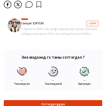
Ганхуяг ХЭРЛЭН
+ ДАГАХ
Г.Хэрлэн нь МУИС-ийг сэтгүүлч мэргэжлээр төгссөн. 2024 оны
наймдугаар сараас iToim.mn сайтад ажиллаж байна.
Энэ мэдээнд өгөх таны сэтгэгдэл ?
...
...
...
Таалагдсан
Таалагдаагүй
Зөв өнцөг
Сэтгэгдэл үлдээх