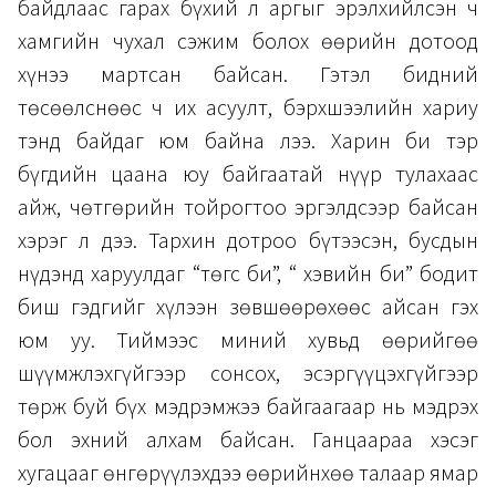
байдлаас гарах бүхий л аргыг эрэлхийлсэн ч
хамгийн чухал сэжим болох өөрийн дотоод
хүнээ мартсан байсан. Гэтэл бидний
төсөөлснөөс ч их асуулт, бэрхшээлийн хариу
тэнд байдаг юм байна лээ. Харин би тэр
бүгдийн цаана юу байгаатай нүүр тулахаас
айж, чөтгөрийн тойрогтоо эргэлдсээр байсан
хэрэг л дээ. Тархин дотроо бүтээсэн, бусдын
нүдэнд харуулдаг “төгс би”, “ хэвийн би” бодит
биш гэдгийг хүлээн зөвшөөрөхөөс айсан гэх
юм уу. Тиймээс миний хувьд өөрийгөө
шүүмжлэхгүйгээр сонсох, эсэргүүцэхгүйгээр
төрж буй бүх мэдрэмжээ байгаагаар нь мэдрэх
бол эхний алхам байсан. Ганцаараа хэсэг
хугацааг өнгөрүүлэхдээ өөрийнхөө талаар ямар