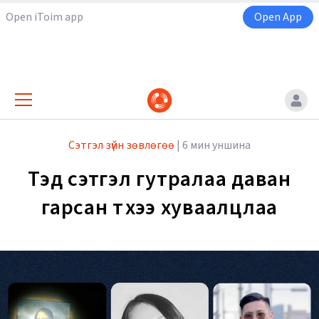
Open iToim app
Open App
Сэтгэл зүйн зөвлөгөө
|
6 мин уншина
Тэд сэтгэл гутралаа даван
гарсан түүхээ хуваалцлаа