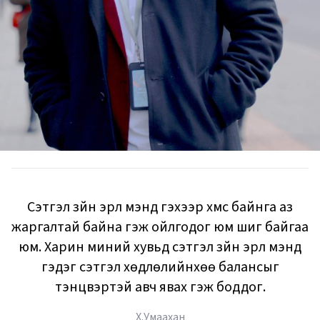
Сэтгэл зүйн эрүүл мэнд гэхээр хүмүүс байнга аз
жаргалтай байна гэж ойлгодог юм шиг байгаа
юм. Харин миний хувьд сэтгэл зүйн эрүүл мэнд
гэдэг сэтгэл хөдлөлийнхөө балансыг
тэнцвэртэй авч явах гэж боддог.
Х.Умаахан