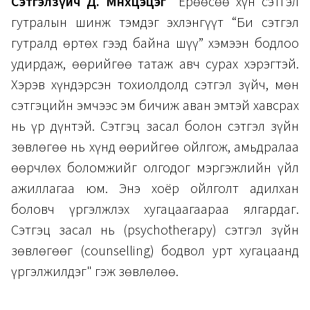
Сэтгэлзүйч Д. Мөнхцэцэг
"Ерөөсөө хүн сэтгэл
гутралын шинж тэмдэг эхлэнгүүт “Би сэтгэл
гутралд өртөх гээд байна шүү” хэмээн бодлоо
удирдаж, өөрийгөө татаж авч сурах хэрэгтэй.
Хэрэв хүндэрсэн тохиолдолд сэтгэл зүйч, мөн
сэтгэцийн эмчээс эм бичиж аван эмтэй хавсрах
нь үр дүнтэй. Сэтгэц засал болон сэтгэл зүйн
зөвлөгөө нь хүнд өөрийгөө ойлгож, амьдралаа
өөрчлөх боломжийг олгодог мэргэжлийн үйл
ажиллагаа юм. Энэ хоёр ойлголт адилхан
боловч үргэлжлэх хугацаагаараа ялгардаг.
Сэтгэц засал нь (psychotherapy) сэтгэл зүйн
зөвлөгөөг (counselling) бодвол урт хугацаанд
үргэлжилдэг" гэж зөвлөлөө.