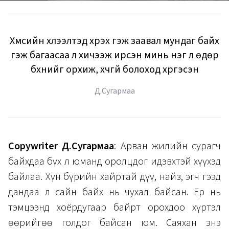
Хүмүүсийн хүлээлтэд хүрэх гэж заавал мундаг байх
гэж багаасаа л хичээж ирсэн минь нэг л өдөр
бүхнийг орхиж, хүчгүй болоход хүргэсэн
Д.Сугармаа
Copywriter Д.Сугармаа
: Арван жилийн сурагч
байхдаа бүх л юманд оролцдог идэвхтэй хүүхэд
байлаа. Хүн бүрийн хайртай дүү, найз, эгч гээд
дандаа л сайн байх нь чухал байсан. Ер нь
тэмцээнд хоёрдугаар байрт орохдоо хүртэл
өөрийгөө голдог байсан юм. Саяхан энэ