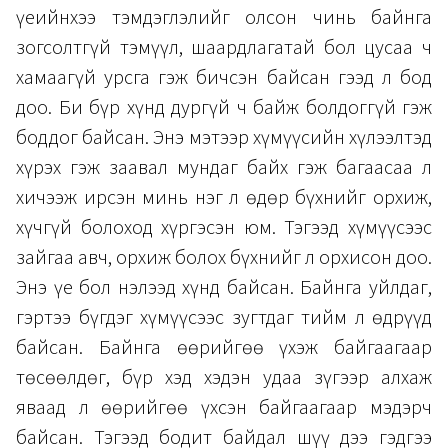
үеийнхээ тэмдэглэлийг олсон чинь байнга
зогсолтгүй тэмүүл, шаардлагатай бол цусаа ч
хамаагүй урсга гэж бичсэн байсан гээд л бод
доо. Би бүр хүнд дургүй ч байж болдоггүй гэж
боддог байсан. Энэ мэтээр хүмүүсийн хүлээлтэд
хүрэх гэж заавал мундаг байх гэж багаасаа л
хичээж ирсэн минь нэг л өдөр бүхнийг орхиж,
хүчгүй болоход хүргэсэн юм. Тэгээд хүмүүсээс
зайгаа авч, орхиж болох бүхнийг л орхисон доо.
Энэ үе бол нэлээд хүнд байсан. Байнга уйлдаг,
гэртээ бүгдэг хүмүүсээс зугтдаг тийм л өдрүүд
байсан. Байнга өөрийгөө үхэж байгаагаар
төсөөлдөг, бүр хэд хэдэн удаа зүгээр алхаж
яваад л өөрийгөө үхсэн байгаагаар мэдэрч
байсан. Тэгээд бодит байдал шүү дээ гэдгээ