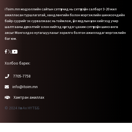
iToim.mn мэдээллийн сайтын сэтгүүлчид нь сэтгүүлзүйн салбарт 3-20 жил
ажилласан туршлагатай, хөндлөнгийн болон мэргэжлийн шинжээчдийн
байр суурийг эх сурвалжаас нь тоймлож, үйл явдлын үнэн хийгээд учир
шалтгааны дүгнэлтийг олон нийтэд хүргэдэг цахим сэтгүүлзүйн шинэ өнгө
аясыг Монголдоо нутагшуулахыг зорилго болгон ажилладаг мэргэжлийн
баг юм.
Холбоо барих:
7705-7758
info@itoim.mn
Хамтран ажиллах
© 2024 Хөх Ах НҮТББ