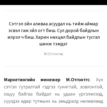
Сэтгэл зүйн аливаа асуудал нь тийм аймар
эсвэл гаж зүйл огт биш. Сул дорой байдлын
илрэл ч биш. Харин нөхцөл байдлын тусгал
шинж тэмдэг
М.Отгонтөгс
Маркетингийн менежер М.Отгонтөгс
: Хүн
сэтгэл гутралтай гэдгээ гунигтай, зовлонтой,
хэцүү байгаа байдал нь удаан үргэлжлээд,
сүүлдээ өдөр тутмынх нь амьдралд нөлөөлөөд