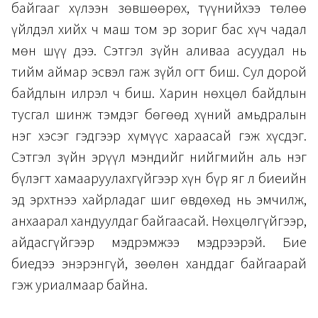
байгааг хүлээн зөвшөөрөх, түүнийхээ төлөө
үйлдэл хийх ч маш том эр зориг бас хүч чадал
мөн шүү дээ. Сэтгэл зүйн аливаа асуудал нь
тийм аймар эсвэл гаж зүйл огт биш. Сул дорой
байдлын илрэл ч биш. Харин нөхцөл байдлын
тусгал шинж тэмдэг бөгөөд хүний амьдралын
нэг хэсэг гэдгээр хүмүүс хараасай гэж хүсдэг.
Сэтгэл зүйн эрүүл мэндийг нийгмийн аль нэг
бүлэгт хамааруулахгүйгээр хүн бүр яг л биеийн
эд эрхтнээ хайрладаг шиг өвдөхөд нь эмчилж,
анхаарал хандуулдаг байгаасай. Нөхцөлгүйгээр,
айдасгүйгээр мэдрэмжээ мэдрээрэй. Бие
биедээ энэрэнгүй, зөөлөн ханддаг байгаарай
гэж уриалмаар байна.