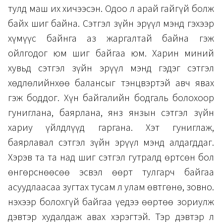
тулд маш их хичээсэн. Одоо л арай гайгүй болж
байх шиг байна. Сэтгэл зүйн эрүүл мэнд гэхээр
хүмүүс байнга аз жаргалтай байна гэж
ойлгодог юм шиг байгаа юм. Харин миний
хувьд сэтгэл зүйн эрүүл мэнд гэдэг сэтгэл
хөдлөлийнхөө балансыг тэнцвэртэй авч явах
гэж боддог. Хүн байгалийн бодгаль болохоор
гуниглана, баярлана, янз янзын сэтгэл зүйн
хариу үйлдлүүд гаргана. Хэт гуниглаж,
баярлавал сэтгэл зүйн эрүүл мэнд алдагддаг.
Хэрэв та та над шиг сэтгэл гутралд өртсөн бол
өнгөрснөөсөө эсвэл өөрт тулгарч байгаа
асуудлаасаа зугтах тусам л улам өвтгөнө, зовно.
Үнэхээр болохгүй байгаа үедээ өөртөө зориулж
дэвтэр худалдаж авах хэрэгтэй. Тэр дэвтэр л