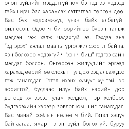
олон зүйлийг мэддэггүй юм бэ гэдгээ мэдээд
гайхширч бас харамсах сэтгэгдэл төрсөн дөө.
Бас бүх мэдрэмжүүд үнэн байх албагүйг
ойлгосон. Одоо ч би өөрийгөө бүрэн таньж
мэдсэн гэж хэлж чадахгүй ээ. Гэхдээ энэ
“эдгэрэх” аялал маань үргэлжилсээр л байна.
Хэн болохоо мэдэхгүй ч “хэн ч биш” гэдгээ сайн
мэддэг болсон. Өнгөрсөн жилүүдийг эргээд
харахад өөрийгөө олохын тулд эхлээд алдаж дээ
гэж санагддаг. Гэтэл ихэнх хүмүүс хүчтэй, эр
зоригтой, бусдаас илүү байх нэрийн дор
дотоод хүнээсээ улам холдож, тэр холбоос
бүдгэрэхийн хэрээр зовдог юм шиг санагддаг.
Бас манай соёлын нөлөө ч бий. Гэтэл хэцүү
байгаагаа, ямар нэгэн зүйл болохгүй, буруу