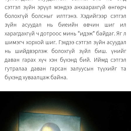
сэтгэл зүйн эрүүл мэндээ анхаарахгүй өнгөрч
болохгүй болсныг илтгэнэ. Хэдийгээр сэтгэл
зүйн асуудал нь биеийн өвчин шиг ил
харагдахгүй ч дотроос минь “идэж” байдаг. Яг л
шимэгч хорхой шиг. Гэхдээ сэтгэл зүйн асуудал
нь шийдвэрлэж болохгүй зүйл биш. Үүнийг
даван гарах хүч хэн бүхэнд бий. Иймд сэтгэл
гутралаа даван гарсан залуусын түүхийг та
бүхэнд хуваалцаж байна.