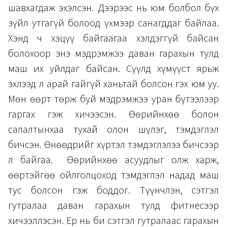
шавхагдаж эхэлсэн. Дээрээс нь юм болбол бүх
зүйл утгагүй болоод үхмээр санагддаг байлаа.
Хэнд ч хэцүү байгаагаа хэлдэггүй байсан
болохоор энэ мэдрэмжээ даван гарахын тулд
маш их уйлдаг байсан. Сүүлд хүмүүст ярьж
эхлээд л арай гайгүй ханьтай болсон гэх юм уу.
Мөн өөрт төрж буй мэдрэмжээ уран бүтээлээр
гаргах гэж хичээсэн. Өөрийнхөө болон
салалтынхаа тухай олон шүлэг, тэмдэглэл
бичсэн. Өнөөдрийг хүртэл тэмдэглэлээ бичсээр
л байгаа. Өөрийнхөө асуудлыг олж харж,
өөртэйгөө ойлголцоход тэмдэглэл надад маш
тус болсон гэж боддог. Түүнчлэн, сэтгэл
гутралаа даван гарахын тулд фитнесээр
хичээллэсэн. Ер нь би сэтгэл гутралаас гарахын