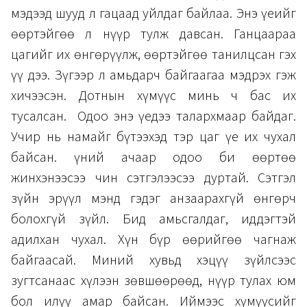
мэдээд шууд л гацаад уйлдаг байлаа. Энэ үеийг
өөртэйгөө л нүүр тулж давсан. Ганцаараа
цагийг их өнгөрүүлж, өөртэйгөө танилцсан гэх
үү дээ. Зүгээр л амьдарч байгаагаа мэдрэх гэж
хичээсэн. Дотнын хүмүүс минь ч бас их
тусалсан. Одоо энэ үедээ талархмаар байдаг.
Учир нь намайг бүтээхэд тэр цаг үе их чухал
байсан. Үүний ачаар одоо би өөртөө
жинхэнээсээ чин сэтгэлээсээ дуртай. Сэтгэл
зүйн эрүүл мэнд гэдэг анзаарахгүй өнгөрч
болохгүй зүйл. Бид амьсгалдаг, иддэгтэй
адилхан чухал. Хүн бүр өөрийгөө чагнаж
байгаасай. Миний хувьд хэцүү зүйлсээс
зугтсанаас хүлээн зөвшөөрөөд, нүүр тулах юм
бол илүү амар байсан. Иймээс хүмүүсийг