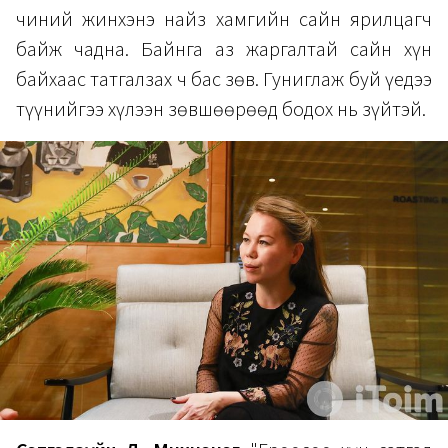
чиний жинхэнэ найз хамгийн сайн ярилцагч
байж чадна. Байнга аз жаргалтай сайн хүн
байхаас татгалзах ч бас зөв. Гуниглаж буй үедээ
түүнийгээ хүлээн зөвшөөрөөд бодох нь зүйтэй.