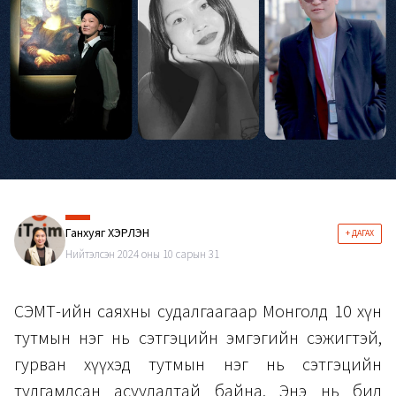
Ганхуяг ХЭРЛЭН
+ ДАГАХ
Нийтэлсэн 2024 оны 10 сарын 31
СЭМҮТ-ийн саяхны судалгаагаар Монголд 10 хүн
тутмын нэг нь сэтгэцийн эмгэгийн сэжигтэй,
гурван хүүхэд тутмын нэг нь сэтгэцийн
тулгамдсан асуудалтай байна. Энэ нь бид