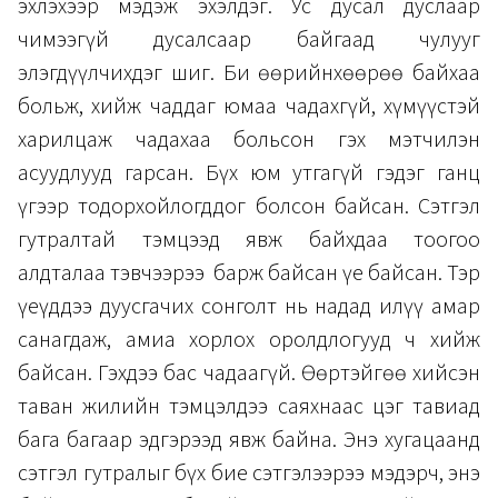
эхлэхээр мэдэж эхэлдэг. Ус дусал дуслаар
чимээгүй дусалсаар байгаад чулууг
элэгдүүлчихдэг шиг. Би өөрийнхөөрөө байхаа
больж, хийж чаддаг юмаа чадахгүй, хүмүүстэй
харилцаж чадахаа больсон гэх мэтчилэн
асуудлууд гарсан. Бүх юм утгагүй гэдэг ганц
үгээр тодорхойлогддог болсон байсан. Сэтгэл
гутралтай тэмцээд явж байхдаа тоогоо
алдталаа тэвчээрээ барж байсан үе байсан. Тэр
үеүддээ дуусгачих сонголт нь надад илүү амар
санагдаж, амиа хорлох оролдлогууд ч хийж
байсан. Гэхдээ бас чадаагүй. Өөртэйгөө хийсэн
таван жилийн тэмцэлдээ саяхнаас цэг тавиад
бага багаар эдгэрээд явж байна. Энэ хугацаанд
сэтгэл гутралыг бүх бие сэтгэлээрээ мэдэрч, энэ