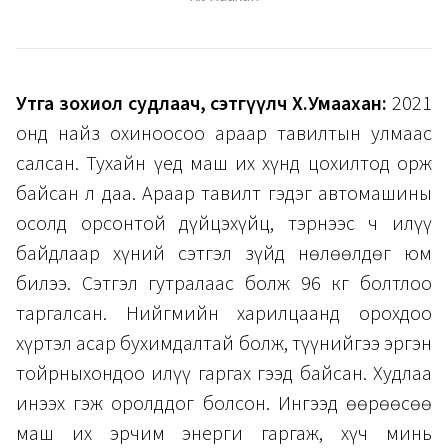
Утга зохиол судлаач, сэтгүүлч Х.Умаахан:
2021
онд найз охиноосоо араар тавилтын улмаас
салсан. Тухайн үед маш их хүнд цохилтод орж
байсан л даа. Араар тавилт гэдэг автомашины
осолд орсонтой дүйцэхүйц, тэрнээс ч илүү
байдлаар хүний сэтгэл зүйд нөлөөлдөг юм
билээ. Сэтгэл гутралаас болж 96 кг болтлоо
таргалсан. Нийгмийн харилцаанд орохдоо
хүртэл асар бухимдалтай болж, түүнийгээ эргэн
тойрныхондоо илүү гаргах гээд байсан. Худлаа
инээх гэж оролддог болсон. Ингээд өөрөөсөө
маш их эрчим энерги гаргаж, хүч минь