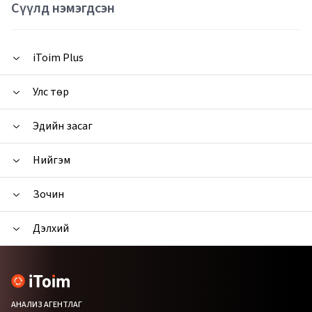
Сүүлд нэмэгдсэн
iToim Plus
Улс төр
Эдийн засаг
Нийгэм
Зочин
Дэлхий
АНАЛИЗ АГЕНТЛАГ