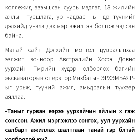
коллежид эзэмшсэн суурь мэдлэг, 18 жилийн
ажлын туршлага, ур чадвар нь өнөөдөр түүнийг
дэлхийд үнэлэгдэх мэргэжилтэн болгож чадсан
байна.
Манай сайт Дэлхийн монгол цувралынхаа
ээлжит зочноор Австралийн Хофэ Довнс
уурхайн Төмрийн хүдэр олборлох багийн
экскаваторын оператор Мөнхбатын ЭРХЭМБАЯР-
ыг урьж, түүний ажил, амьдралын түүхээр
аяллаа.
-Таныг гурван үеэрээ уурхайчин айлын хүү гэж
сонссон. Ажил мэргэжлээ сонгох, уул уурхайн
салбарт ажиллах шалтгаан танай гэр бүлтэй
холбоотой юу?