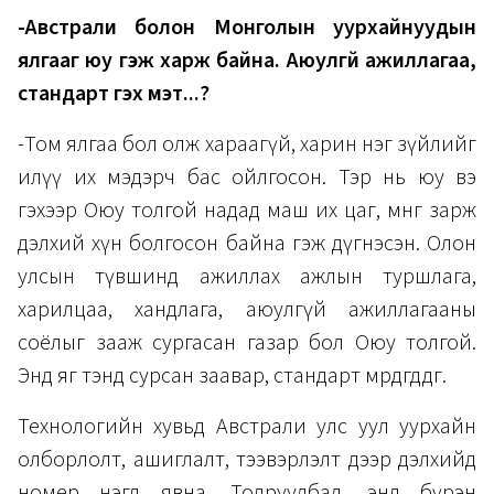
-Австрали болон Монголын уурхайнуудын
ялгааг юу гэж харж байна. Аюулгүй ажиллагаа,
стандарт гэх мэт...?
-Том ялгаа бол олж хараагүй, харин нэг зүйлийг
илүү их мэдэрч бас ойлгосон. Тэр нь юу вэ
гэхээр Оюу толгой надад маш их цаг, мөнгө зарж
дэлхий хүн болгосон байна гэж дүгнэсэн. Олон
улсын түвшинд ажиллах ажлын туршлага,
харилцаа, хандлага, аюулгүй ажиллагааны
соёлыг зааж сургасан газар бол Оюу толгой.
Энд яг тэнд сурсан заавар, стандарт мөрдөгддөг.
Технологийн хувьд Австрали улс уул уурхайн
олборлолт, ашиглалт, тээвэрлэлт дээр дэлхийд
номер нэгд явна. Тодруулбал, энд бүрэн