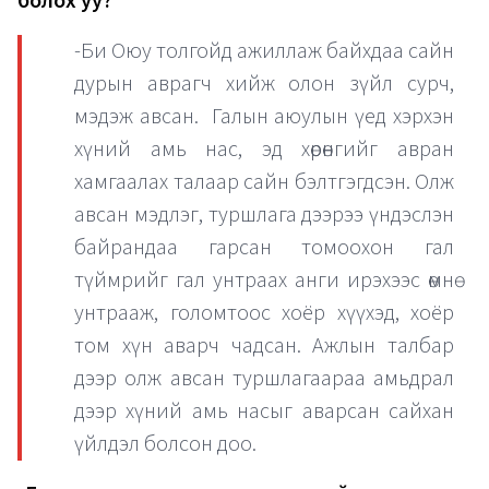
болох уу?
-Би Оюу толгойд ажиллаж байхдаа сайн
дурын аврагч хийж олон зүйл сурч,
мэдэж авсан. Галын аюулын үед хэрхэн
хүний амь нас, эд хөрөнгийг авран
хамгаалах талаар сайн бэлтгэгдсэн. Олж
авсан мэдлэг, туршлага дээрээ үндэслэн
байрандаа гарсан томоохон гал
түймрийг гал унтраах анги ирэхээс өмнө
унтрааж, голомтоос хоёр хүүхэд, хоёр
том хүн аварч чадсан. Ажлын талбар
дээр олж авсан туршлагаараа амьдрал
дээр хүний амь насыг аварсан сайхан
үйлдэл болсон доо.