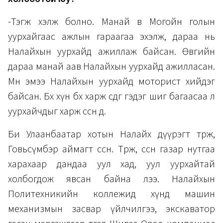
-Тэгж хэлж болно. Манай өвөө Могойн голын
уурхайгаас ажлын гараагаа эхэлж, дараа нь
Налайхын уурхайд ажиллаж байсан. Өвөөгийн
дараа манай аав Налайхын уурхайд ажилласан.
Мөн эмээ Налайхын уурхайд моторист хийдэг
байсан. Бөх хүн бөхөө харж өсдөг гэдэг шиг багаасаа л
уурхайчдыг харж өссөн дөө.
Би Улаанбаатар хотын Налайх дүүрэгт төрж,
Говьсүмбэр аймагт өссөн. Төрж, өссөн газар нутгаа
харахаар дандаа уул хад, уул уурхайтай
холбогдож явсан байна лээ. Налайхын
Политехникийн коллежид хүнд машин
механизмын засвар үйлчилгээ, экскаватор