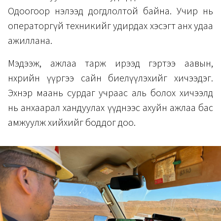
Одоогоор нэлээд догдлолтой байна. Учир нь
операторгүй техникийг удирдах хэсэгт анх удаа
ажиллана.
Мэдээж, ажлаа тарж ирээд гэртээ аавын,
нөхрийн үүргээ сайн биелүүлэхийг хичээдэг.
Эхнэр маань сурдаг учраас аль болох хичээлд
нь анхаарал хандуулах үүднээс ахуйн ажлаа бас
амжуулж хийхийг боддог доо.