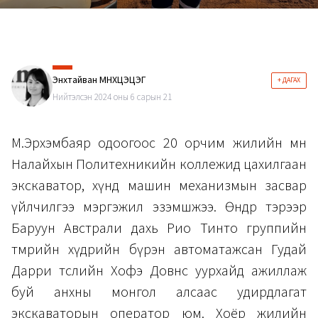
Энхтайван МӨНХЦЭЦЭГ
+ ДАГАХ
Нийтэлсэн 2024 оны 6 сарын 21
М.Эрхэмбаяр одоогоос 20 орчим жилийн өмнө
Налайхын Политехникийн коллежид цахилгаан
экскаватор, хүнд машин механизмын засвар
үйлчилгээ мэргэжил эзэмшжээ. Өнөөдөр тэрээр
Баруун Австрали дахь Рио Тинто группийн
төмрийн хүдрийн бүрэн автоматажсан Гудай
Дарри төслийн Хофэ Довнс уурхайд ажиллаж
буй анхны монгол алсаас удирдлагат
экскаваторын оператор юм. Хоёр жилийн