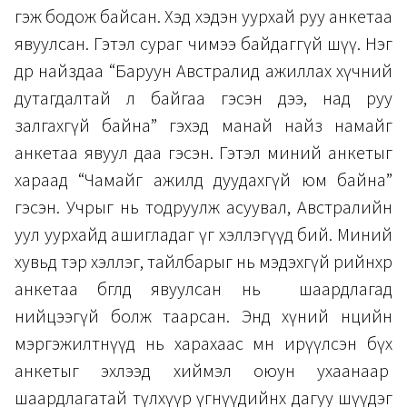
гэж бодож байсан. Хэд хэдэн уурхай руу анкетаа
явуулсан. Гэтэл сураг чимээ байдаггүй шүү. Нэг
өдөр найздаа “Баруун Австралид ажиллах хүчний
дутагдалтай л байгаа гэсэн дээ, над руу
залгахгүй байна” гэхэд манай найз намайг
анкетаа явуул даа гэсэн. Гэтэл миний анкетыг
хараад “Чамайг ажилд дуудахгүй юм байна”
гэсэн. Учрыг нь тодруулж асуувал, Австралийн
уул уурхайд ашигладаг үг хэллэгүүд бий. Миний
хувьд тэр хэллэг, тайлбарыг нь мэдэхгүй өөрийнхөөрөө
анкетаа бөглөөд явуулсан нь шаардлагад
нийцээгүй болж таарсан. Энд хүний нөөцийн
мэргэжилтнүүд нь харахаас өмнө ирүүлсэн бүх
анкетыг эхлээд хиймэл оюун ухаанаар
шаардлагатай түлхүүр үгнүүдийнх дагуу шүүдэг