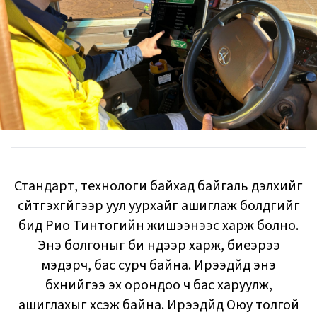
Стандарт, технологи байхад байгаль дэлхийг
сүйтгэхгүйгээр уул уурхайг ашиглаж болдгийг
бид Рио Тинтогийн жишээнээс харж болно.
Энэ болгоныг би нүдээр харж, биеэрээ
мэдэрч, бас сурч байна. Ирээдүйд энэ
бүхнийгээ эх орондоо ч бас харуулж,
ашиглахыг хүсэж байна. Ирээдүйд Оюу толгой