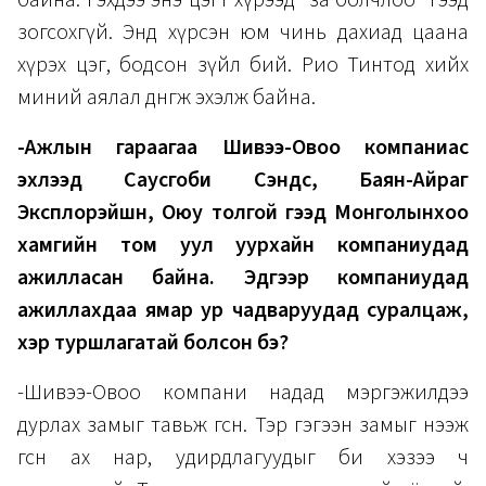
зогсохгүй. Энд хүрсэн юм чинь дахиад цаана
хүрэх цэг, бодсон зүйл бий. Рио Тинтод хийх
миний аялал дөнгөж эхэлж байна.
-Ажлын гараагаа Шивээ-Овоо компаниас
эхлээд Саусгоби Сэндс, Баян-Айраг
Эксплорэйшн, Оюу толгой гээд Монголынхоо
хамгийн том уул уурхайн компаниудад
ажилласан байна. Эдгээр компаниудад
ажиллахдаа ямар ур чадваруудад суралцаж,
хэр туршлагатай болсон бэ?
-Шивээ-Овоо компани надад мэргэжилдээ
дурлах замыг тавьж өгсөн. Тэр гэгээн замыг нээж
өгсөн ах нар, удирдлагуудыг би хэзээ ч