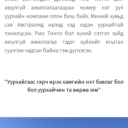
аюулгүй ажиллагаагаараа номер нэг уул
уурхайн компани олон биш байх. Миний хувьд
сая Австралид ирээд хэд хэдэн уурхайтай
танилцсан. Рио Тинто бол хүний сэтгэл зүйд
аюулгүй ажиллагаа гэдэг зүйлийг ягштал
суулгаж чадсан байна гэж дүгнэсэн.
“Уурхайгаас гарч ирэх хамгийн үнэт баялаг бол
бол уурхайчин та өөрөө юм”