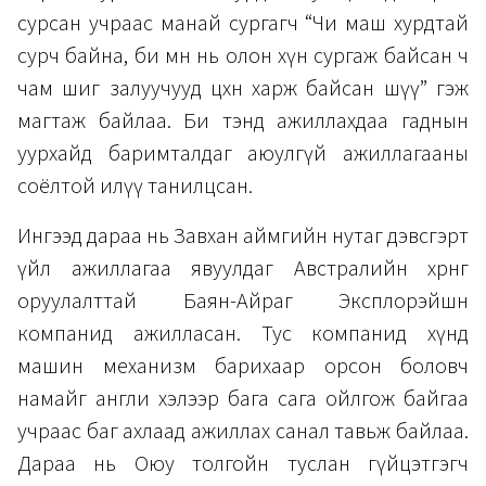
сурсан учраас манай сургагч “Чи маш хурдтай
сурч байна, би өмнө нь олон хүн сургаж байсан ч
чам шиг залуучууд цөөхөн харж байсан шүү” гэж
магтаж байлаа. Би тэнд ажиллахдаа гаднын
уурхайд баримталдаг аюулгүй ажиллагааны
соёлтой илүү танилцсан.
Ингээд дараа нь Завхан аймгийн нутаг дэвсгэрт
үйл ажиллагаа явуулдаг Австралийн хөрөнгө
оруулалттай Баян-Айраг Эксплорэйшн
компанид ажилласан. Тус компанид хүнд
машин механизм барихаар орсон боловч
намайг англи хэлээр бага сага ойлгож байгаа
учраас баг ахлаад ажиллах санал тавьж байлаа.
Дараа нь Оюу толгойн туслан гүйцэтгэгч