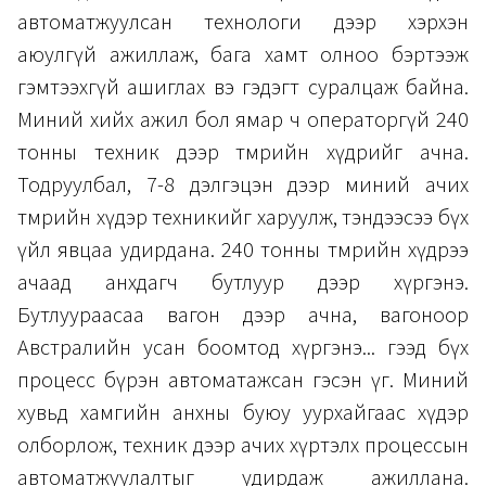
автоматжуулсан технологи дээр хэрхэн
аюулгүй ажиллаж, бага хамт олноо бэртээж
гэмтээхгүй ашиглах вэ гэдэгт суралцаж байна.
Миний хийх ажил бол ямар ч операторгүй 240
тонны техник дээр төмрийн хүдрийг ачна.
Тодруулбал, 7-8 дэлгэцэн дээр миний ачих
төмрийн хүдэр техникийг харуулж, тэндээсээ бүх
үйл явцаа удирдана. 240 тонны төмрийн хүдрээ
ачаад анхдагч бутлуур дээр хүргэнэ.
Бутлуураасаа вагон дээр ачна, вагоноор
Австралийн усан боомтод хүргэнэ... гээд бүх
процесс бүрэн автоматажсан гэсэн үг. Миний
хувьд хамгийн анхны буюу уурхайгаас хүдэр
олборлож, техник дээр ачих хүртэлх процессын
автоматжуулалтыг удирдаж ажиллана.