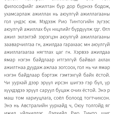
философийг ажилтан бүр дор бүрнээ бодож,
ухамсарлаж ажиллах нь аюулгүй ажиллагааны
гол үндэс юм. Мэдээж Рио Тинтогийн зүгээс
аюулгүй ажиллах бүх нөхцөлийг бүрдүүлж өгдөг. Өглөө
ажил эхлэхтэй зэрэгцэн аюулгүй ажиллагааны
зааварчилгаа өгнө, ажилдаа гарахаас өмнө аюулгүй
ажиллагаагаа нягтлах цаг өгнө. Хэрвээ ажилдаа
ямар нэгэн байдлаар итгэлгүй байвал ахлах
ажилтнаа дуудаж ажлаа зогсоох, гол нь чи ямар
нэгэн байдлаар бэртэж гэмтэхгүй байх ёстой.
Чи уурхай дээр эрүүл ирсэн шигээ гэр бүл, үр
хүүхдэдээ эрүүл саруул буцаж очих ёстой. Энэ өөрөө
маш том хариуцлага, соёл болоод тогтчихсон.
Энэ нь Австралийн уурхайд ч, Оюу толгойд яг
ижил үйлчилдэг. Дэлхийд Рио Тинто шиг