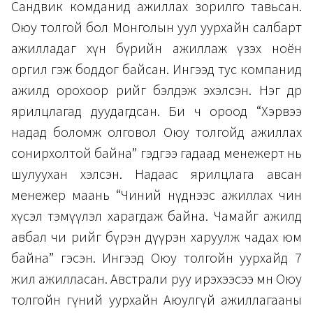
Сандвик комданид ажиллах зорилго тавьсан.
Оюу толгой бол Монголын уул уурхайн салбарт
ажилладаг хүн бүрийн ажиллаж үзэх ноён
оргил гэж боддог байсан. Ингээд тус компанид
ажилд орохоор өөрийгөө бэлдэж эхэлсэн. Нэг өдөр
ярилцлагад дуудагдсан. Би ч ороод “Хэрвээ
надад боломж олговол Оюу толгойд ажиллах
сонирхолтой байна” гэдгээ гадаад менежерт нь
шулуухан хэлсэн. Надаас ярилцлага авсан
менежер маань “Чиний нүднээс ажиллах чин
хүсэл тэмүүлэл харагдаж байна. Чамайг ажилд
авбал чи өөрийгөө бүрэн дүүрэн харуулж чадах юм
байна” гэсэн. Ингээд Оюу толгойн уурхайд 7
жил ажилласан. Австрали руу ирэхээсээ өмнө Оюу
толгойн гүний уурхайн Аюулгүй ажиллагааны