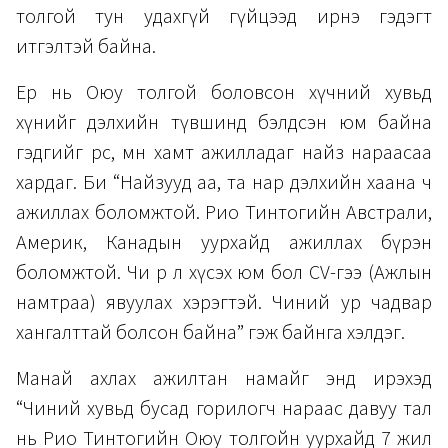
толгой тун удахгүй гүйцээд ирнэ гэдэгт
итгэлтэй байна.
Ер нь Оюу толгой боловсон хүчний хувьд
хүнийг дэлхийн түвшинд бэлдсэн юм байна
гэдгийг өөрөөсөө, мөн хамт ажилладаг найз нараасаа
хардаг. Би “Найзууд аа, та нар дэлхийн хаана ч
ажиллах боломжтой. Рио Тинтогийн Австрали,
Америк, Канадын уурхайд ажиллах бүрэн
боломжтой. Чи өөрөө л хүсэх юм бол CV-гээ (Ажлын
намтраа) явуулах хэрэгтэй. Чиний ур чадвар
хангалттай болсон байна” гэж байнга хэлдэг.
Манай ахлах ажилтан намайг энд ирэхэд
“Чиний хувьд бусад горилогч нараас давуу тал
нь Рио Тинтогийн Оюу толгойн уурхайд 7 жил