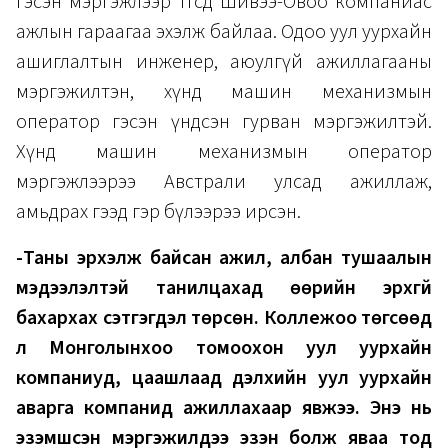
гэсэн мэргэжлээр төгсөөд Шивээ-Овоо компаниас
ажлын гараагаа эхэлж байлаа. Одоо уул уурхайн
ашиглалтын инженер, аюулгүй ажиллагааны
мэргэжилтэн, хүнд машин механизмын
оператор гэсэн үндсэн гурван мэргэжилтэй.
Хүнд машин механизмын оператор
мэргэжлээрээ Австрали улсад ажиллаж,
амьдрах гээд гэр бүлээрээ ирсэн.
-Таны эрхэлж байсан ажил, албан тушаалын
мэдээлэлтэй танилцахад өөрийн эрхгүй
бахархах сэтгэгдэл төрсөн. Коллежоо төгсөөд
л Монголынхоо томоохон уул уурхайн
компаниуд, цаашлаад дэлхийн уул уурхайн
аварга компанид ажиллахаар явжээ. Энэ нь
эзэмшсэн мэргэжилдээ эзэн болж яваа тод