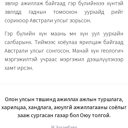
зөвлөхөөр ажиллаж байгаад гэр бүлийнхээ хүнтэй
зөвлөлдөөд гаднын томоохон уурхайд өөрийгөө
сорихоор Австрали улсыг зорьсон.
Гэр бүлийн хүн маань мөн хүн уул уурхайн
салбарынх. Тиймээс хоёулаа ярилцаж байгаад
Австрали улсыг сонгосон. Манай хүн геологич
мэргэжилтэй учраас мэргэжил дээшлүүлэхээр
хамт ирсэн.
Олон улсын түвшинд ажиллах ажлын туршлага,
харилцаа, хандлага, аюулгүй ажиллагааны соёлыг
зааж сургасан газар бол Оюу толгой.
М.Эрхэмбаяр