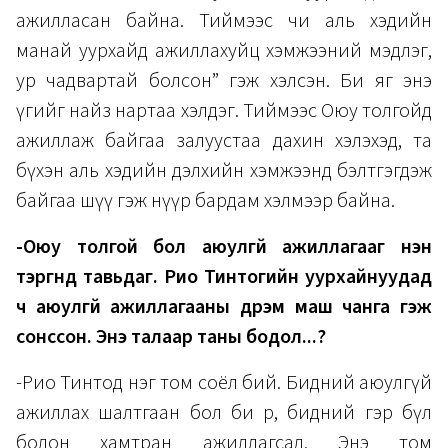
ажилласан байна. Тиймээс чи аль хэдийн
манай уурхайд ажиллахуйц хэмжээний мэдлэг,
ур чадвартай болсон” гэж хэлсэн. Би яг энэ
үгийг найз нартаа хэлдэг. Тиймээс Оюу толгойд
ажиллаж байгаа залуустаа дахин хэлэхэд, та
бүхэн аль хэдийн дэлхийн хэмжээнд бэлтгэгдэж
байгаа шүү гэж нүүр бардам хэлмээр байна.
-Оюу толгой бол аюулгүй ажиллагааг нэн
тэргүүнд тавьдаг. Рио Тинтогийн уурхайнуудад
ч аюулгүй ажиллагааны дүрэм маш чанга гэж
сонссон. Энэ талаар таны бодол...?
-Рио Тинтод нэг том соёл бий. Бидний аюулгүй
ажиллах шалтгаан бол би өөрөө, бидний гэр бүл
болон хамтран ажиллагсад. Энэ том