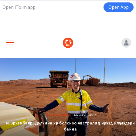
Open iToim app
Open App
Дэлхийн монгол
|
14 мин уншина
М.Эрхэмбаяр: Дэлхийн хүн болсноо Австралид ирээд илүү мэдэрч
байна