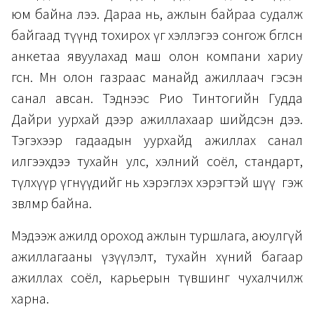
юм байна лээ. Дараа нь, ажлын байраа судалж
байгаад түүнд тохирох үг хэллэгээ сонгож бөглөсөн
анкетаа явуулахад маш олон компани хариу
өгсөн. Мөн олон газраас манайд ажиллаач гэсэн
санал авсан. Тэднээс Рио Тинтогийн Гудда
Дайри уурхай дээр ажиллахаар шийдсэн дээ.
Тэгэхээр гадаадын уурхайд ажиллах санал
илгээхдээ тухайн улс, хэлний соёл, стандарт,
түлхүүр үгнүүдийг нь хэрэглэх хэрэгтэй шүү гэж
зөвлөмөөр байна.
Мэдээж ажилд ороход ажлын туршлага, аюулгүй
ажиллагааны үзүүлэлт, тухайн хүний багаар
ажиллах соёл, карьерын түвшинг чухалчилж
харна.