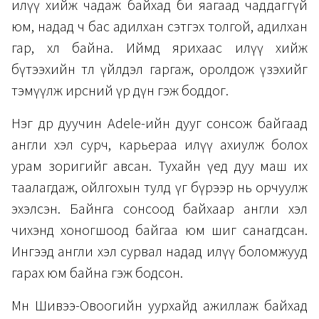
илүү хийж чадаж байхад би яагаад чаддаггүй
юм, надад ч бас адилхан сэтгэх толгой, адилхан
гар, хөл байна. Иймд ярихаас илүү хийж
бүтээхийн төлөө үйлдэл гаргаж, оролдож үзэхийг
тэмүүлж ирсний үр дүн гэж боддог.
Нэг өдөр дуучин Adele-ийн дууг сонсож байгаад
англи хэл сурч, карьераа илүү ахиулж болох
урам зоригийг авсан. Тухайн үед дуу маш их
таалагдаж, ойлгохын тулд үг бүрээр нь орчуулж
эхэлсэн. Байнга сонсоод байхаар англи хэл
чихэнд хоногшоод байгаа юм шиг санагдсан.
Ингээд англи хэл сурвал надад илүү боломжууд
гарах юм байна гэж бодсон.
Мөн Шивээ-Овоогийн уурхайд ажиллаж байхад