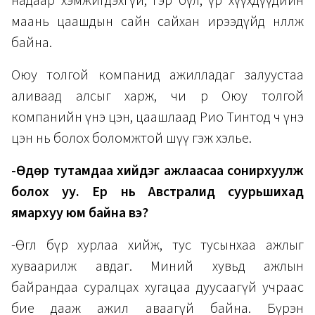
надаар хэмжигдэхгүй, гэр бүл, үр хүүхдүүдийн
маань цаашдын сайн сайхан ирээдүйд нөлөөлж
байна.
Оюу толгой компанид ажилладаг залуустаа
аливаад алсыг харж, чи өөрөө Оюу толгой
компанийн үнэ цэн, цаашлаад Рио Тинтод ч үнэ
цэн нь болох боломжтой шүү гэж хэлье.
-Өдөр тутамдаа хийдэг ажлаасаа сонирхуулж
болох уу. Ер нь Австралид суурьшихад
ямархуу юм байна вэ?
-Өглөө бүр хурлаа хийж, тус тусынхаа ажлыг
хуваарилж авдаг. Миний хувьд ажлын
байрандаа суралцах хугацаа дуусаагүй учраас
бие дааж ажил аваагүй байна. Бүрэн