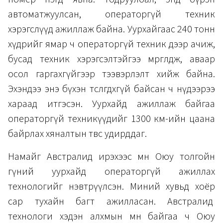
автоматжуулсан, операторгүй техник
хэрэгслүүд ажиллаж байна. Уурхайгаас 240 тонн
хүдрийг ямар ч операторгүй техник дээр ачиж,
бусад техник хэрэгсэлтэйгээ мөргөлдөж, аваар
осол гаргахгүйгээр тээвэрлэлт хийж байна.
Эхэндээ энэ бүхэн төсөөлөгдөхгүй байсан ч нүдээрээ
хараад итгэсэн. Уурхайд ажиллаж байгаа
операторгүй техникүүдийг 1300 км-ийн цаана
байрлах хяналтын төвөөс удирддаг.
Намайг Австралид ирэхээс өмнө Оюу толгойн
гүний уурхайд операторгүй ажиллах
технологийг нэвтрүүлсэн. Миний хувьд хоёр
сар тухайн багт ажилласан. Австралид
технологи хэдэн алхмын өмнө байгаа ч Оюу