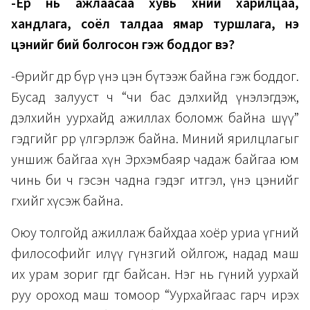
-Ер нь ажлаасаа хувь хүний харилцаа,
хандлага, соёл талдаа ямар туршлага, үнэ
цэнийг бий болгосон гэж боддог вэ?
-Өөрийгөө өдөр бүр үнэ цэн бүтээж байна гэж боддог.
Бусад залууст ч “чи бас дэлхийд үнэлэгдэж,
дэлхийн уурхайд ажиллах боломж байна шүү”
гэдгийг өөрөөрөө үлгэрлэж байна. Миний ярилцлагыг
уншиж байгаа хүн Эрхэмбаяр чадаж байгаа юм
чинь би ч гэсэн чадна гэдэг итгэл, үнэ цэнийг
өгөхийг хүсэж байна.
Оюу толгойд ажиллаж байхдаа хоёр уриа үгний
философийг илүү гүнзгий ойлгож, надад маш
их урам зориг өгдөг байсан. Нэг нь гүний уурхай
руу ороход маш томоор “Уурхайгаас гарч ирэх