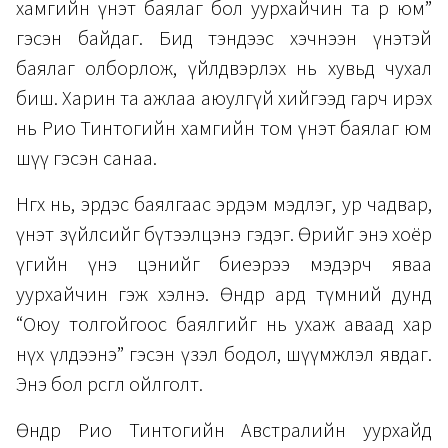
хамгийн үнэт баялаг бол уурхайчин та өөрөө юм”
гэсэн байдаг. Бид тэндээс хэчнээн үнэтэй
баялаг олборлож, үйлдвэрлэх нь хувьд чухал
биш. Харин та ажлаа аюулгүй хийгээд гарч ирэх
нь Рио Тинтогийн хамгийн том үнэт баялаг юм
шүү гэсэн санаа.
Нөгөөх нь, эрдэс баялгаас эрдэм мэдлэг, ур чадвар,
үнэт зүйлсийг бүтээлцэнэ гэдэг. Өөрийгөө энэ хоёр
үгийн үнэ цэнийг биеэрээ мэдэрч яваа
уурхайчин гэж хэлнэ. Өнөөдөр ард түмний дунд
“Оюу толгойгоос баялгийг нь ухаж аваад хар
нүх үлдээнэ” гэсэн үзэл бодол, шүүмжлэл явдаг.
Энэ бол өрөөсгөл ойлголт.
Өнөөдөр Рио Тинтогийн Австралийн уурхайд