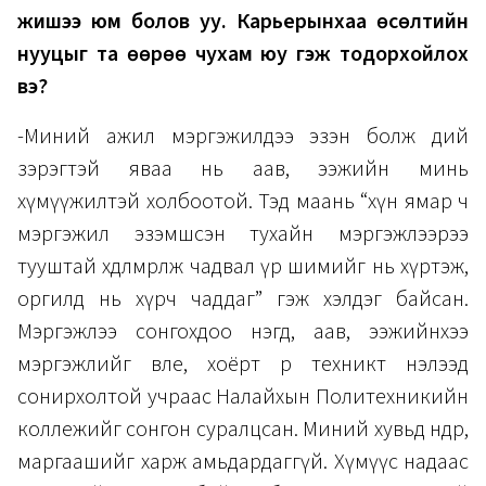
жишээ юм болов уу. Карьерынхаа өсөлтийн
нууцыг та өөрөө чухам юу гэж тодорхойлох
вэ?
-Миний ажил мэргэжилдээ эзэн болж өдий
зэрэгтэй яваа нь аав, ээжийн минь
хүмүүжилтэй холбоотой. Тэд маань “хүн ямар ч
мэргэжил эзэмшсэн тухайн мэргэжлээрээ
тууштай хөдөлмөрлөж чадвал үр шимийг нь хүртэж,
оргилд нь хүрч чаддаг” гэж хэлдэг байсан.
Мэргэжлээ сонгохдоо нэгд, аав, ээжийнхээ
мэргэжлийг өвлөе, хоёрт өөрөө техникт нэлээд
сонирхолтой учраас Налайхын Политехникийн
коллежийг сонгон суралцсан. Миний хувьд өнөөдөр,
маргаашийг харж амьдардаггүй. Хүмүүс надаас