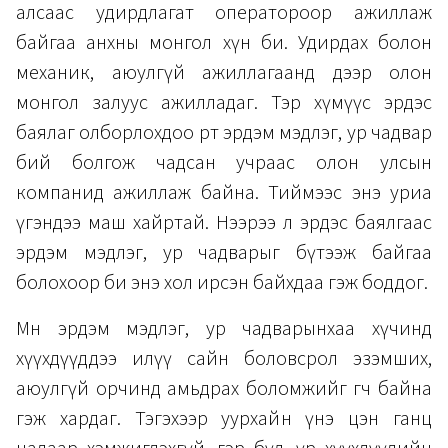
алсаас удирдлагат оператороор ажиллаж
байгаа анхны монгол хүн би. Удирдах болон
механик, аюулгүй ажиллагаанд дээр олон
монгол залуус ажилладаг. Тэр хүмүүс эрдэс
баялаг олборлохдоо өөртөө эрдэм мэдлэг, ур чадвар
бий болгож чадсан учраас олон улсын
компанид ажиллаж байна. Тиймээс энэ уриа
үгэндээ маш хайртай. Нээрээ л эрдэс баялгаас
эрдэм мэдлэг, ур чадварыг бүтээж байгаа
болохоор би энэ хол ирсэн байхдаа гэж боддог.
Мөн эрдэм мэдлэг, ур чадварынхаа хүчинд
хүүхдүүддээ илүү сайн боловсрол эзэмших,
аюулгүй орчинд амьдрах боломжийг өгч байна
гэж хардаг. Тэгэхээр уурхайн үнэ цэн ганц