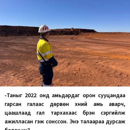
-Таныг 2022 онд амьдардаг орон сууцандаа
гарсан галаас дөрвөн хүний амь аварч,
цаашлаад гал тархахаас бүрэн сэргийлж
ажилласан гэж сонссон. Энэ талаараа дурсаж