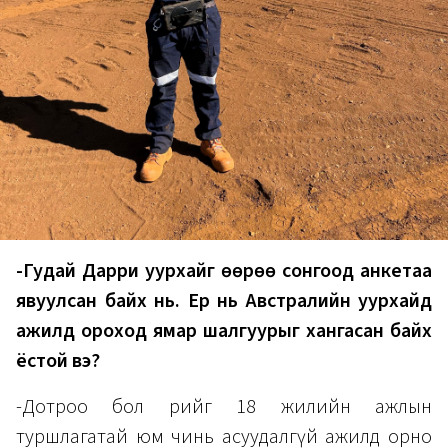
-Гудай Дарри уурхайг өөрөө сонгоод анкетаа
явуулсан байх нь. Ер нь Австралийн уурхайд
ажилд ороход ямар шалгуурыг хангасан байх
ёстой вэ?
-Дотроо бол өөрийгөө 18 жилийн ажлын
туршлагатай юм чинь асуудалгүй ажилд орно