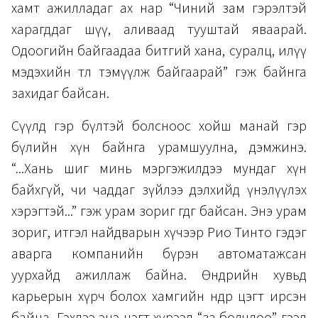
хамт ажилладаг ах нар “Чиний зам гэрэлтэй
харагддаг шүү, аливаад тууштай яваарай.
Одоогийн байгаадаа битгий хана, суралц, илүү
мэдэхийн төлөө тэмүүлж байгаарай” гэж байнга
захидаг байсан.
Сүүлд гэр бүлтэй болсноос хойш манай гэр
бүлийн хүн байнга урамшуулна, дэмжинэ.
“...Хань шиг минь мэргэжилдээ мундаг хүн
байхгүй, чи чаддаг зүйлээ дэлхийд үнэлүүлэх
хэрэгтэй...” гэж урам зориг өгдөг байсан. Энэ урам
зориг, итгэл найдварын хүчээр Рио Тинто гэдэг
аварга компанийн бүрэн автоматажсан
уурхайд ажиллаж байна. Өнөөдрийн хувьд
карьерын хүрч болох хамгийн өндөр цэгт ирсэн
байна. Гэхдээ энэ цэгт хүрээд “за болчлоо” гээд