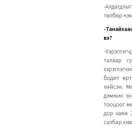
-Алдагдлыг
төлбөр нэм
-Танайхаас
вэ?
-Хэрэглэг
талаар су
хэрэглэгч
бодит өрт
хийсэн. М
дэмжих зо
тооцоог мө
дор хаяж 
салбар хэв