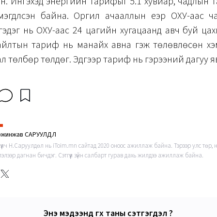
. Ингэхэд энергийн тарифыг 5.1 хувиар, чадлын 
эгдүүлсэн байна. Оргил ачааллын үеэр ОХУ-аас ч
эдэг нь ОХУ-аас 24 цагийн хугацаанд авч буй ца
айлтын тариф нь манайх авна гэж төлөвлөсөн хэ
бал төлбөр төлдөг. Эдгээр тариф нь гэрээний дагуу яв
жинжав САРУУЛДӨЛ
гүүлч Н.Саруулдөл нь iToim.mn сайтад 2020 оноос ажиллаж байна. Тэрээр улс төр,
лэлээр дагнан бичдэг. Сэтгүүл зүйн салбарт гурав дахь жилдээ ажиллаж байна.
Энэ мэдээнд өгөх таны сэтгэгдэл ?