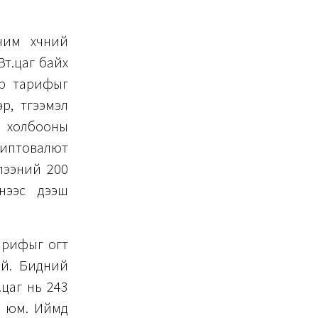
чим хүчний
Вт.цаг байх
ар тарифыг
р, түгээмэл
эн холбооны
риптовалют
глээний 200
үнээс дээш
арифыг огт
ий. Бидний
.цаг нь 243
а юм. Иймд