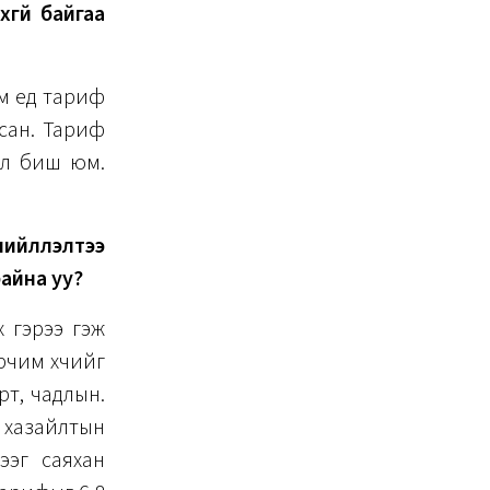
гүй байгаа
м үед тариф
сан. Тариф
ал биш юм.
йлүүлэлтээ
байна уу?
х гэрээ гэж
рчим хүчийг
рт, чадлын.
 хазайлтын
ээг саяхан