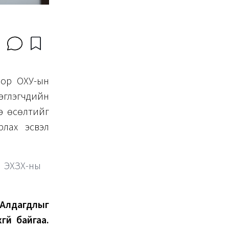
оор ОХУ-ын
эглэгчдийн
э өсөлтийг
рлах эсвэл
 ЭХЗХ-ны
 Алдагдлыг
үй байгаа.