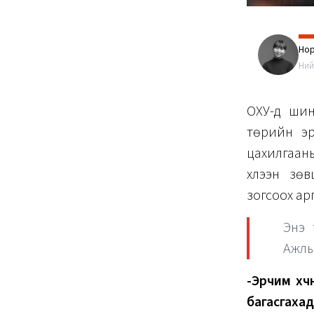
Нор
Ний
ОХУ-д шин
төрийн эр
цахилгаан
хүлээн зө
зогсоох ар
Энэ 
Ажлы
-Эрчим хү
багасгаха