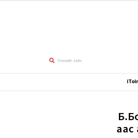
iToi
Б.Б
аас