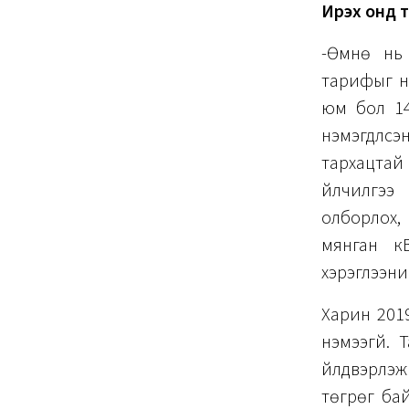
Ирэх онд т
-Өмнө нь 
тарифыг нэ
юм бол 14
нэмэгдүүлс
тархацтай 
үйлчилгээ
олборлох, 
мянган кВ
хэрэглээни
Харин 201
нэмээгүй.
үйлдвэрлэж
төгрөг ба