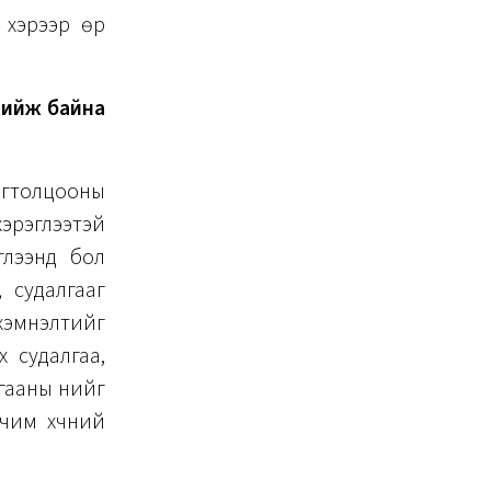
н хэрээр өр
 хийж байна
огтолцооны
эрэглээтэй
глээнд бол
 судалгааг
хэмнэлтийг
 судалгаа,
гааны үнийг
чим хүчний