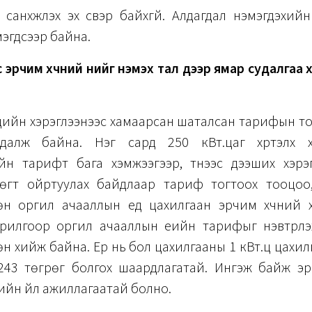
 санхүүжүүлэх эх үүсвэр байхгүй. Алдагдал нэмэгдэхий
эгдсээр байна.
 эрчим хүчний үнийг нэмэх тал дээр ямар судалгаа
чдийн хэрэглээнээс хамаарсан шаталсан тарифын т
далж байна. Нэг сард 250 кВт.цаг хүртэлх х
ийн тарифт бага хэмжээгээр, түүнээс дээших хэрэ
өгт ойртуулах байдлаар тариф тогтоох тооцоо,
өн оргил ачааллын үед цахилгаан эрчим хүчний 
рилгоор оргил ачааллын үеийн тарифыг нэвтрүүлэх
н хийж байна. Ер нь бол цахилгааны 1 кВт.ц цахил
243 төгрөг болгох шаардлагатай. Ингэж байж эр
ийн үйл ажиллагаатай болно.