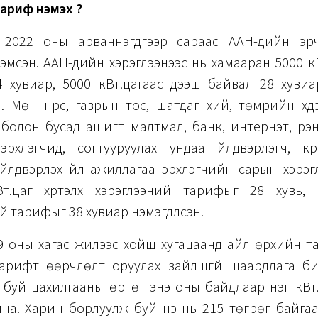
ариф нэмэх үү?
2022 оны арваннэгдүгээр сараас ААН-үүдийн эр
мсэн. ААН-үүдийн хэрэглээнээс нь хамааран 5000 к
 хувиар, 5000 кВт.цагаас дээш байвал 28 хуви
эн. Мөн нүүрс, газрын тос, шатдаг хий, төмрийн хүдэ
болон бусад ашигт малтмал, банк, интернэт, үүр
 эрхлэгчид, согтууруулах ундаа үйлдвэрлэгч, к
үйлдвэрлэх үйл ажиллагаа эрхлэгчийн сарын хэрэ
т.цаг хүртэлх хэрэглээний тарифыг 28 хувь, ү
й тарифыг 38 хувиар нэмэгдүүлсэн.
9 оны хагас жилээс хойш хугацаанд айл өрхийн т
 Тарифт өөрчлөлт оруулах зайлшгүй шаардлага б
 буй цахилгааны өртөг энэ оны байдлаар нэг кВт
йна. Харин борлуулж буй үнэ нь 215 төгрөг байга