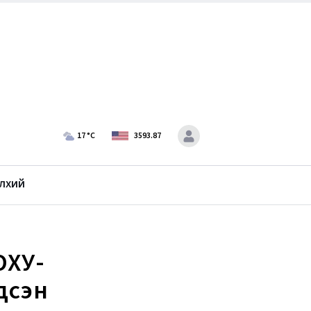
17
°C
3593.87
лхий
ОХУ-
дсэн