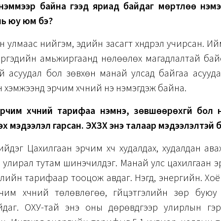
нэммээр байна гээд яриад байдаг мөртлөө нэмэх
нь юу юм бэ?
н улмаас нийгэм, эдийн засагт хүндрэл учирсан. Ий
иргэдийн амьжиргаанд нөлөөлөх магадлалтай бай
ай асуудал бол зөвхөн манай улсад байгаа асууд
 хэмжээнд эрчим хүчний үнэ нэмэгдэж байна.
эрчим хүчний тарифаа нэмнэ, зөвшөөрөхгүй бол ни
эх мэдээлэл гарсан. ЭХЗХ энэ талаар мэдээлэлтэй 
ийдэг Цахилгаан эрчим хүч худалдах, худалдан ава
г улирал тутам шинэчилдэг. Манай улс цахилгаан э
лийн тарифаар тооцож авдаг. Нэгд, энергийн. Хоё
рчим хүчний төлөвлөгөө, гүйцэтгэлийн зөрүү буюу
даг. ОХУ-тай энэ оны дөрөвдүгээр улирлын гэр