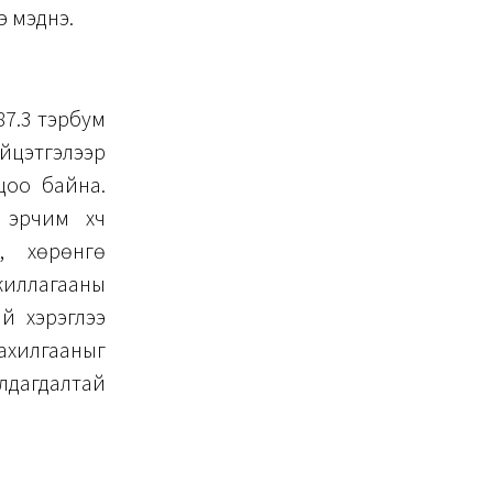
э мэднэ.
87.3 тэрбум
үйцэтгэлээр
цоо байна.
эрчим хүч
, хөрөнгө
ажиллагааны
й хэрэглээ
хилгааныг
лдагдалтай