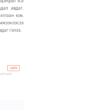
тарифыг 6.8
адал авдаг.
хилгаан юм.
мжээнээсээ
даг гэлээ.
+ ДАГАХ
 нийгмийн