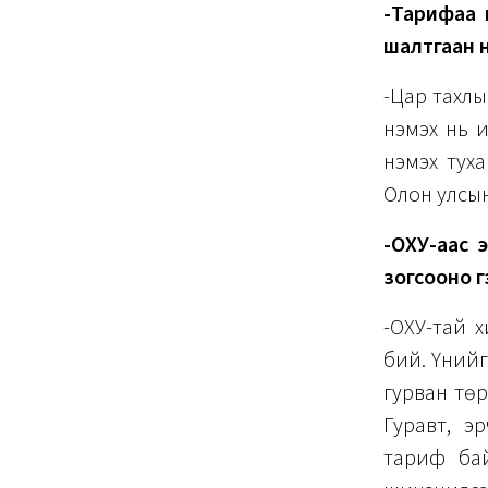
-Тарифаа 
шалтгаан 
-Цар тахлы
нэмэх нь 
нэмэх тух
Олон улсын
-ОХУ-аас 
зогсооно г
-ОХУ-тай х
бий. Үүний
гурван төр
Гуравт, э
тариф бай