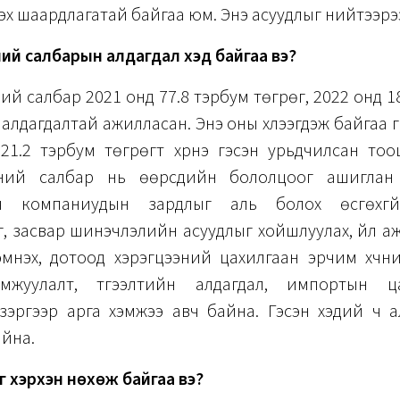
х шаардлагатай байгаа юм. Энэ асуудлыг нийтээрэ
ний салбарын алдагдал хэд байгаа вэ?
ний салбар 2021 онд 77.8 тэрбум төгрөг, 2022 онд 1
алдагдалтай ажилласан. Энэ оны хүлээгдэж байгаа г
121.2 тэрбум төгрөгт хүрнэ гэсэн урьдчилсан тоо
чний салбар нь өөрсдийн бололцоог ашиглан 
эгч компаниудын зардлыг аль болох өсгөхгүй
, засвар шинэчлэлийн асуудлыг хойшлуулах, үйл 
эмнэх, дотоод хэрэгцээний цахилгаан эрчим хүчни
мжуулалт, түгээлтийн алдагдал, импортын ца
 зэргээр арга хэмжээ авч байна. Гэсэн хэдий ч а
айна.
 хэрхэн нөхөж байгаа вэ?