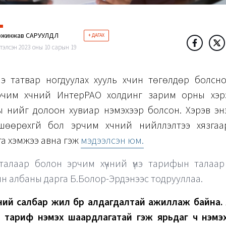
жинжав САРУУЛДӨЛ
+ ДАГАХ
тэлсэн 2023 оны 10 сарын 19
э татвар ногдуулах хууль хүчин төгөлдөр болсн
чим хүчний ИнтерРАО холдинг зарим орны хэр
ы үнийг долоон хувиар нэмэхээр болсон. Хэрэв эн
вшөөрөхгүй бол эрчим хүчний нийлүүлэлтээ хязгаа
га хэмжээ авна гэж
мэдээлсэн юм.
талаар болон эрчим хүчний үнэ тарифын талаар
н албаны дарга Б.Болор-Эрдэнээс тодрууллаа.
чний салбар жил бүр алдагдалтай ажиллаж байна.
д тариф нэмэх шаардлагатай гэж ярьдаг ч нэмэхг