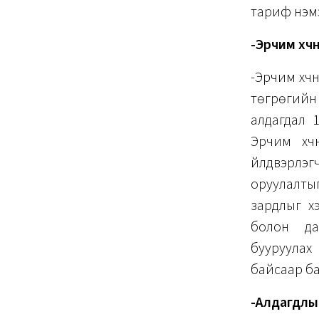
тариф нэмэ
-Эрчим хүч
-Эрчим хүч
төгрөгийн 
алдагдал 
Эрчим хү
үйлдвэрл
оруулалтыг
зардлыг х
болон да
бууруулах
байсаар б
-Алдагдлыг