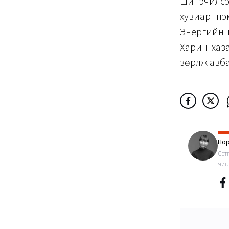
шинэчилсэн
хувиар нэм
Энергийн г
Харин хаз
зөрүүлж ав
Нор
Сэт
чиг