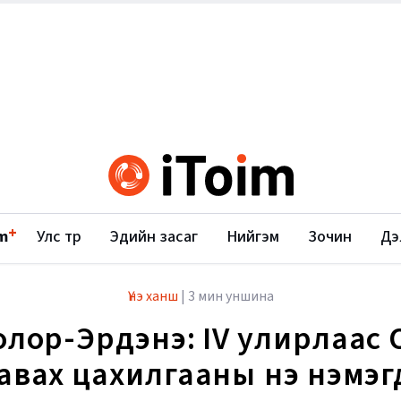
+
m
Улс төр
Эдийн засаг
Нийгэм
Зочин
Дэ
Үнэ ханш
|
3 мин уншина
олор-Эрдэнэ: IV улирлаас 
 авах цахилгааны үнэ нэмэг